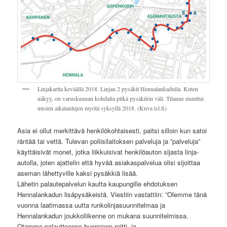
Linjakartta keväällä 2018. Linjan 2 pysäkit Hennalankadulla. Kuten
näkyy, on varuskunnan kohdalla pitkä pysäkitön väli. Tilanne muuttui
uusien aikataulujen myötä syksyllä 2018. (Kuva lsl.fi)
Asia ei ollut merkittävä henkilökohtaisesti, paitsi silloin kun satoi
räntää tai vettä. Tulevan poliisilaitoksen palveluja ja ”palveluja”
käyttäisivät monet, jotka liikkuisivat henkilöauton sijasta linja-
autolla, joten ajattelin että hyvää asiakaspalvelua olisi sijoittaa
aseman lähettyville kaksi pysäkkiä lisää.
Lähetin palautepalvelun kautta kaupungille ehdotuksen
Hennalankadun lisäpysäkeistä. Viestiin vastattiin: ”Olemme tänä
vuonna laatimassa uutta runkolinjasuunnitelmaa ja
Hennalankadun joukkoliikenne on mukana suunnitelmissa.
Otamme palautteenne huomioon reitti- ja