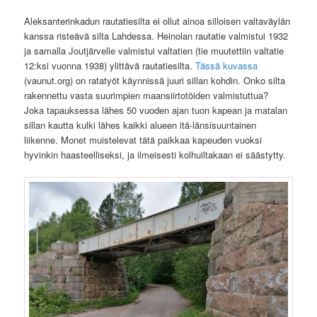
Aleksanterinkadun rautatiesilta ei ollut ainoa silloisen valtaväylän
kanssa risteävä silta Lahdessa. Heinolan rautatie valmistui 1932
ja samalla Joutjärvelle valmistui valtatien (tie muutettiin valtatie
12:ksi vuonna 1938) ylittävä rautatiesilta.
Tässä kuvassa
(vaunut.org) on ratatyöt käynnissä juuri sillan kohdin. Onko silta
rakennettu vasta suurimpien maansiirtotöiden valmistuttua?
Joka tapauksessa lähes 50 vuoden ajan tuon kapean ja matalan
sillan kautta kulki lähes kaikki alueen itä-länsisuuntainen
liikenne. Monet muistelevat tätä paikkaa kapeuden vuoksi
hyvinkin haasteelliseksi, ja ilmeisesti kolhuiltakaan ei säästytty.