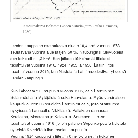
Alueliitoskartta teoksesta Lahden historia (toim. Jouko Heinonen,
1980).
Lahden kauppalan asemakaava-alue oli 0,4 km² vuonna 1878,
seuraavana vuonna alue laajeni 50 %. Kaupungiksi tulovuotena
sen koko oli n 1,3 km². Sen jälkeen tärkeimmät liitokset
tapahtuivat vuosina 1916, 1924, 1933 ja 1956. Laajin liitos
tapahtui vuonna 2016, kun Nastola ja Lahti muodostivat yhdessä
Lahden kaupungin.
Kun Lahdesta tuli kaupunki vuonna 1905, osia liitettiin mm.
Selänmäeltä ja Mytäjäisistä sekä Paavolasta. Myös varsinaisen
kaupunkialueen ulkopuolelta liitettiin eri osia, joita sijaitsi mm.
nykyisessä Launeella, Nikkilässä, Pallaksen rannassa,
Kytölässä, Möysässä ja Kolavalla. Seuraavat liitokset
tapahtuivat vuonna 1916, jolloin palanen Sopenkorpea ja kaistale
nykyistä Kiveriötä tulivat osaksi kaupunkia
Vuonna 1924 kaupunkiin liitettiin 6 neliökilometrin kokoinen