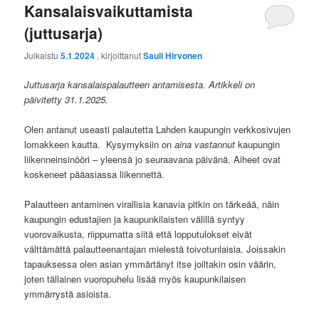
Kansalaisvaikuttamista
(juttusarja)
Julkaistu
5.1.2024
, kirjoittanut
Sauli Hirvonen
Juttusarja kansalaispalautteen antamisesta. Artikkeli on
päivitetty 31.1.2025.
Olen antanut useasti palautetta Lahden kaupungin verkkosivujen
lomakkeen kautta. Kysymyksiin on
aina vastannut
kaupungin
liikenneinsinööri – yleensä jo seuraavana päivänä. Aiheet ovat
koskeneet pääasiassa liikennettä.
Palautteen antaminen virallisia kanavia pitkin on tärkeää, näin
kaupungin edustajien ja kaupunkilaisten välillä syntyy
vuorovaikusta, riippumatta siitä että lopputulokset eivät
välttämättä palautteenantajan mielestä toivotunlaisia. Joissakin
tapauksessa olen asian ymmärtänyt itse joiltakin osin väärin,
joten tällainen vuoropuhelu lisää myös kaupunkilaisen
ymmärrystä asioista.