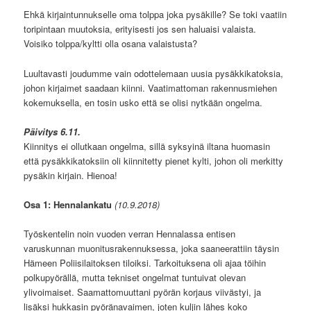
Ehkä kirjaintunnukselle oma tolppa joka pysäkille? Se toki vaatiin
toripintaan muutoksia, erityisesti jos sen haluaisi valaista.
Voisiko tolppa/kyltti olla osana valaistusta?
Luultavasti joudumme vain odottelemaan uusia pysäkkikatoksia,
johon kirjaimet saadaan kiinni. Vaatimattoman rakennusmiehen
kokemuksella, en tosin usko että se olisi nytkään ongelma.
Päivitys 6.11.
Kiinnitys ei ollutkaan ongelma, sillä syksyinä iltana huomasin
että pysäkkikatoksiin oli kiinnitetty pienet kylti, johon oli merkitty
pysäkin kirjain. Hienoa!
Osa 1: Hennalankatu
(10.9.2018)
Työskentelin noin vuoden verran Hennalassa entisen
varuskunnan muonitusrakennuksessa, joka saaneerattiin täysin
Hämeen Poliisilaitoksen tiloiksi. Tarkoituksena oli ajaa töihin
polkupyörällä, mutta tekniset ongelmat tuntuivat olevan
ylivoimaiset. Saamattomuuttani pyörän korjaus viivästyi, ja
lisäksi hukkasin pyöränavaimen, joten kuljin lähes koko