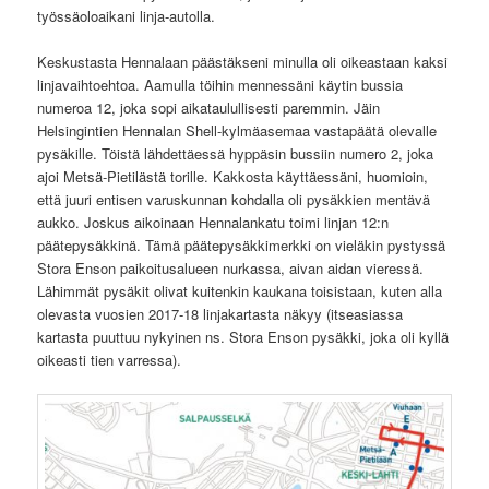
työssäoloaikani linja-autolla.
Keskustasta Hennalaan päästäkseni minulla oli oikeastaan kaksi
linjavaihtoehtoa. Aamulla töihin mennessäni käytin bussia
numeroa 12, joka sopi aikataulullisesti paremmin. Jäin
Helsingintien Hennalan Shell-kylmäasemaa vastapäätä olevalle
pysäkille. Töistä lähdettäessä hyppäsin bussiin numero 2, joka
ajoi Metsä-Pietilästä torille. Kakkosta käyttäessäni, huomioin,
että juuri entisen varuskunnan kohdalla oli pysäkkien mentävä
aukko. Joskus aikoinaan Hennalankatu toimi linjan 12:n
päätepysäkkinä. Tämä päätepysäkkimerkki on vieläkin pystyssä
Stora Enson paikoitusalueen nurkassa, aivan aidan vieressä.
Lähimmät pysäkit olivat kuitenkin kaukana toisistaan, kuten alla
olevasta vuosien 2017-18 linjakartasta näkyy (itseasiassa
kartasta puuttuu nykyinen ns. Stora Enson pysäkki, joka oli kyllä
oikeasti tien varressa).