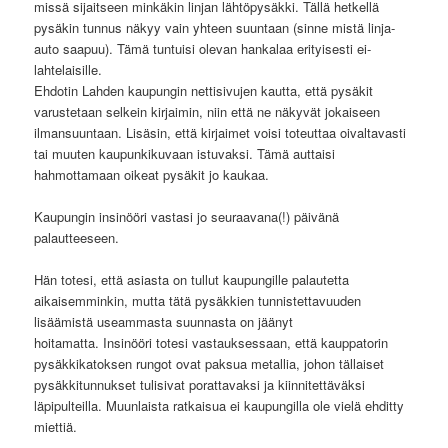
missä sijaitseen minkäkin linjan lähtöpysäkki. Tällä hetkellä
pysäkin tunnus näkyy vain yhteen suuntaan (sinne mistä linja-
auto saapuu). Tämä tuntuisi olevan hankalaa erityisesti ei-
lahtelaisille.
Ehdotin Lahden kaupungin nettisivujen kautta, että pysäkit
varustetaan selkein kirjaimin, niin että ne näkyvät jokaiseen
ilmansuuntaan. Lisäsin, että kirjaimet voisi toteuttaa oivaltavasti
tai muuten kaupunkikuvaan istuvaksi. Tämä auttaisi
hahmottamaan oikeat pysäkit jo kaukaa.
Kaupungin insinööri vastasi jo seuraavana(!) päivänä
palautteeseen.
Hän totesi, että a
siasta on tullut kaupungille palautetta
aikaisemminkin, mutta tätä pysäkkien tunnistettavuuden
lisäämistä useammasta suunnasta on jäänyt
hoitamatta.
Insinööri totesi vastauksessaan, että kauppatorin
pysäkkikatoksen rungot ovat paksua metallia, johon tällaiset
pysäkkitunnukset tulisivat porattavaksi ja kiinnitettäväksi
läpipulteilla. Muunlaista ratkaisua ei kaupungilla ole vielä ehditty
miettiä.