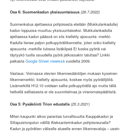
Osa 6: Suomenkadun yksisuuntaisuus
(26.7.2022)
Suomenkatua ajettaessa pohjoisesta etelään (Mukkulankadulle)
kadun loppuosa muuttuu yksisuuntaiseksi. Mukkulankadulta
ajettaessa kadun päässä on siis kielletty ajosuunta -merkki.
Kadulla lienee paljon polkupyöräliikennette, joten onko kielletty
ajosuunta -merkille tulossa lisäkilpeä Ei koske pyöriä vai
täytyykö tuolla osuudella pyörä jatkossakin taluttaa? Linkki
paikasta
Google Street viewissä
vuodelta 2009.
Vastaus: Voimassa olevien liikennesääntöjen mukaan kyseinen
liikennemerkki; kielletty ajosuunta, koskee myös pyöräilijöitä.
Lisämerkillä H12.10 voidaan sallia polkupyörällä ajo mutta tällä
hetkellä selliaisesta ei ole suunnitelmaa ja viranomaispäätöstä.
Osa 5: Pysäköinti Trion edustalla
(25.3.2021)
Miten kaupunki aikoo parantaa turvallisuutta Kauppakadun ja
Siltapuistonpolun välillä Aleksanterinkadun pohjoisreunalla?
Kadun ja pyörätien väliselle alueelle ennen liikennevaloja – usein