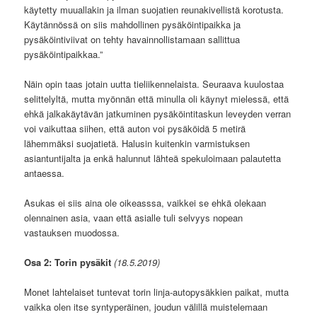
käytetty muuallakin ja ilman suojatien reunakivellistä korotusta.
Käytännössä on siis mahdollinen pysäköintipaikka ja
pysäköintiviivat on tehty havainnollistamaan sallittua
pysäköintipaikkaa.”
Näin opin taas jotain uutta tieliikennelaista. Seuraava kuulostaa
selittelyltä, mutta myönnän että minulla oli käynyt mielessä, että
ehkä jalkakäytävän jatkuminen pysäköintitaskun leveyden verran
voi vaikuttaa siihen, että auton voi pysäköidä 5 metirä
lähemmäksi suojatietä. Halusin kuitenkin varmistuksen
asiantuntijalta ja enkä halunnut lähteä spekuloimaan palautetta
antaessa.
Asukas ei siis aina ole oikeasssa, vaikkei se ehkä olekaan
olennainen asia, vaan että asialle tuli selvyys nopean
vastauksen muodossa.
Osa 2: Torin pysäkit
(18.5.2019)
Monet lahtelaiset tuntevat torin linja-autopysäkkien paikat, mutta
vaikka olen itse syntyperäinen, joudun välillä muistelemaan