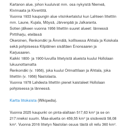
Kartanon alue, johon kuuluivat mm. osa nykyistä Niemeä,
Kivimaata ja Kiveriötä.
Vuonna 1933 kaupungin alue viisinkertaistui kun Lahteen liitettiin
mm. Laune, Kujala, Möysä, Järvenpää ja Jalkaranta.
Sotien jälkeen vuonna 1956 liitettiin suuret alueet: lännessä
Pirttiharju, etelässä
Okeroinen, Renkomäki ja Ämmälä, koillisessa Ahtiala ja Koiskala
sekä pohjoisessa Kilpiäinen sisältäen Enonsaaren ja
Karjusaaren.
Kaikki 1800- ja 1900-luvuilla liitetyistä alueista kuului Hollolaan
lukuunottamatta
Renkomäki (v. 1956), joka kuului Orimattilaan ja Ahtiala, joka
liitettiin (v. 1956) Nastolasta.
Vuonna 1978 Lahdesta liitettiin pienet kaistaleet Hollolaan
pohjoisessa ja lännessä.
Kartta liitoksista
(Wikipedia).
Vuonna 2025 kaupunki on pinta-alaltaan 517,63 km² ja se on
217:nneksi suurin. Maa-alueita on 459,55 km² ja sisävesiä 58,08
km². Vuonna 2016 liitetyn Nastolan osuus tästä oli reilu 360 km².