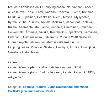
Nykyisin Lahdessa on 41 kaupunginosaa. Ns. vanhan Lahden
alueella ovat: Keski-Lahti, Kartano, Paavola, Kiveriö, Kivimaa,
Mukkula, Kilpiäinen, Pesäkallio, Niemi, Möysä, Myllypohja,
Kytölä, Viuha, Kunnas, Ahtiala, Koiskala, Järvenpää, Kolava,
Kujala, Asemantausta, Laune, Hennala, Okeroinen, Jokimaa,
Renkomäki, Ämmälä, Nikkilä, Kerinkallio, Sopenkorpi, Kärpänen,
Pirttiharju, Salpausselkä, Jalkaranta. Vuonna 2016 Nastolan
kunnan myötä Lahteen perustettiin seitsemän uutta
kaupunginosaa: Villähde, Nastola, Uusikylä, Immilä, Ruuhijärvi,
Seesta ja Pyhäntakaa.
Lähteet:
Lahden historia (Aimo Halila, Lahden kaupunki 1955)
Lahden historia (toim. Jouko Heinonen, Lahden kaupunki 1980)
wikipedia.fi
Kategoriat:
Esittelyt
,
Historia
,
Jutut
,
Kaupunkirakentaminen
,
Politiikka ja vaikuttaminen
|
Vastaa