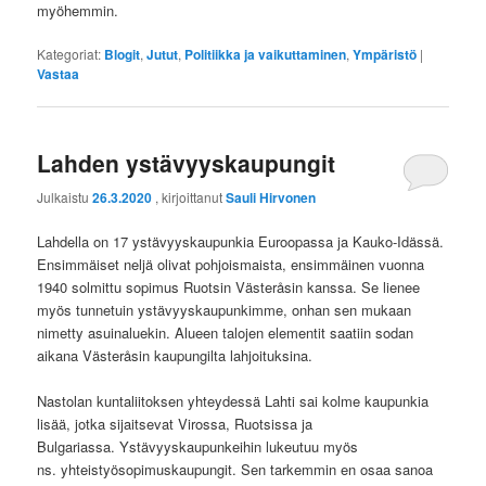
myöhemmin.
Kategoriat:
Blogit
,
Jutut
,
Politiikka ja vaikuttaminen
,
Ympäristö
|
Vastaa
Lahden ystävyyskaupungit
Julkaistu
26.3.2020
, kirjoittanut
Sauli Hirvonen
Lahdella on 17 ystävyyskaupunkia Euroopassa ja Kauko-Idässä.
Ensimmäiset neljä olivat pohjoismaista, ensimmäinen vuonna
1940 solmittu sopimus Ruotsin Västeråsin kanssa. Se lienee
myös tunnetuin ystävyyskaupunkimme, onhan sen mukaan
nimetty asuinaluekin. Alueen talojen elementit saatiin sodan
aikana Västeråsin kaupungilta lahjoituksina.
Nastolan kuntaliitoksen yhteydessä Lahti sai kolme kaupunkia
lisää, jotka sijaitsevat Virossa, Ruotsissa ja
Bulgariassa. Ystävyyskaupunkeihin lukeutuu myös
ns. yhteistyösopimuskaupungit. Sen tarkemmin en osaa sanoa