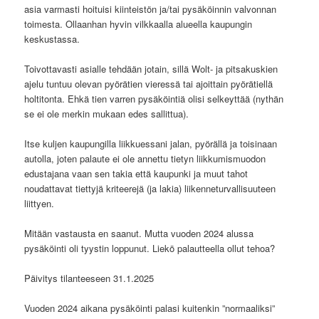
asia varmasti hoituisi kiinteistön ja/tai pysäköinnin valvonnan
toimesta. Ollaanhan hyvin vilkkaalla alueella kaupungin
keskustassa.
Toivottavasti asialle tehdään jotain, sillä Wolt- ja pitsakuskien
ajelu tuntuu olevan pyörätien vieressä tai ajoittain pyörätiellä
holtitonta. Ehkä tien varren pysäköintiä olisi selkeyttää (nythän
se ei ole merkin mukaan edes sallittua).
Itse kuljen kaupungilla liikkuessani jalan, pyörällä ja toisinaan
autolla, joten palaute ei ole annettu tietyn liikkumismuodon
edustajana vaan sen takia että kaupunki ja muut tahot
noudattavat tiettyjä kriteerejä (ja lakia) liikenneturvallisuuteen
liittyen.
Mitään vastausta en saanut. Mutta vuoden 2024 alussa
pysäköinti oli tyystin loppunut. Liekö palautteella ollut tehoa?
Päivitys tilanteeseen 31.1.2025
Vuoden 2024 aikana pysäköinti palasi kuitenkin ”normaaliksi”