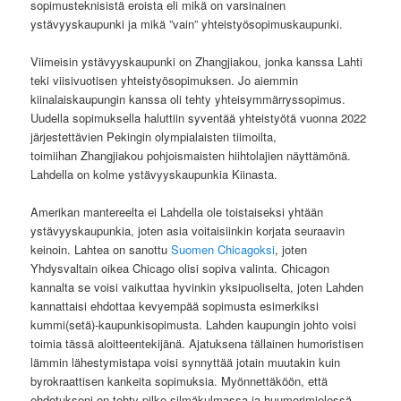
sopimusteknisistä eroista eli mikä on varsinainen
ystävyyskaupunki ja mikä ”vain” yhteistyösopimuskaupunki.
Viimeisin ystävyyskaupunki on Zhangjiakou, jonka kanssa Lahti
teki viisivuotisen yhteistyösopimuksen. Jo aiemmin
kiinalaiskaupungin kanssa oli tehty yhteisymmärryssopimus.
Uudella sopimuksella haluttiin syventää yhteistyötä vuonna 2022
järjestettävien Pekingin olympialaisten tiimoilta,
toimiihan Zhangjiakou pohjoismaisten hiihtolajien näyttämönä.
Lahdella on kolme ystävyyskaupunkia Kiinasta.
Amerikan mantereelta ei Lahdella ole toistaiseksi yhtään
ystävyyskaupunkia, joten asia voitaisiinkin korjata seuraavin
keinoin. Lahtea on sanottu
Suomen Chicagoksi
, joten
Yhdysvaltain oikea Chicago olisi sopiva valinta. Chicagon
kannalta se voisi vaikuttaa hyvinkin yksipuoliselta, joten Lahden
kannattaisi ehdottaa kevyempää sopimusta esimerkiksi
kummi(setä)-kaupunkisopimusta. Lahden kaupungin johto voisi
toimia tässä aloitteentekijänä. Ajatuksena tällainen humoristisen
lämmin lähestymistapa voisi synnyttää jotain muutakin kuin
byrokraattisen kankeita sopimuksia. Myönnettäköön, että
ehdotukseni on tehty pilke silmäkulmassa ja huumorimielessä,