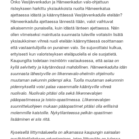
Onko Vesijärvenkadun ja Hämeenkadun valo-ohjattuun
risteykseen harkittu yksiaukkoista nuolta Hämeenkatua
ajettaessa idästä ja käännyttäessä Vesijärvenkadulle etelään?
Hämeenkadulla ajettaessa lännestä itään, valot vaihtuvat
aikaisemmin punaisella, kuin idästä länteen ajettaessa. Näin
ollen viimeiseksi mainitusta suunnasta tuleville voitaisiin lisätä
yksiaukkoinen vihreä nuoli etelään käännyttäessä osoittamaan
että vastaantulijoilla on punainen valo. Se sujuvoittaisi kulkua,
erityisesti kun valoristeyksen eteläpuolella ei ole suojatietä.
Kaupungilta todetaan insinöörin vastauksessa, että a
siaa on
kyllä selvitetty ja käytännössä mahdollinen. Hämeenkadulta idän
suunnasta lähestyville on liikennevalo-ohelmiin ohjelmoitu
muutaman sekunnin pidempi aika. Tuolla muutaman sekunnnin
pidennyksellä voisi palaa vasemmalle kääntyville vihreä
nuolivalo. Nuolivalo pitäisi olla sekä liikennevalojen
pääopastimessa ja toisto-opastimessa. LIikennevalojen
suunnitteluohjeen mukaan pääopastimet pitäisi olla erillisinä
molemmille kaistoille. Nykytilanteessa pelkän opastimen
lisääminen ei siis riitä.
Kyseisellä liittymäalueella on alkamassa kaupungin sairaalan
pysäköintilaitoksen rakentaminen, joten liittymään on tulossa