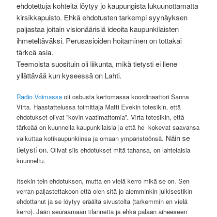
ehdotettuja kohteita löytyy jo kaupungista lukuunottamatta
kirsikkapuisto. Ehkä ehdotusten tarkempi syynäyksen
paljastaa joitain visionäärisiä ideoita kaupunkilaisten
ihmeteltäväksi. Perusasioiden hoitaminen on tottakai
tärkeä asia.
Teemoista suosituin oli liikunta, mikä tietysti ei liene
yllättävää kun kyseessä on Lahti.
Radio Voimassa
oli osbusta kertomassa koordinaattori Sanna
Virta. Haastattelussa toimittaja Matti Evekin totesikin, että
ehdotukset olivat ”kovin vaatimattomia”. Virta totesikin, että
tärkeää on kuunnella kaupunkilaisia ja että he kokevat saavansa
Näin se
vaikuttaa kotikaupunkiinsa ja omaan ympäristöönsä.
tietysti on.
Olivat siis ehdotukset mitä tahansa, on lahtelaisia
kuunneltu.
Itsekin tein ehdotuksen, mutta en vielä kerro mikä se on. Sen
verran paljastettakoon että olen sitä jo aiemminkin julkisestikin
ehdottanut ja se löytyy eräältä sivustolta (tarkemmin en vielä
kerro). Jään seuraamaan tilannetta ja ehkä palaan aiheeseen