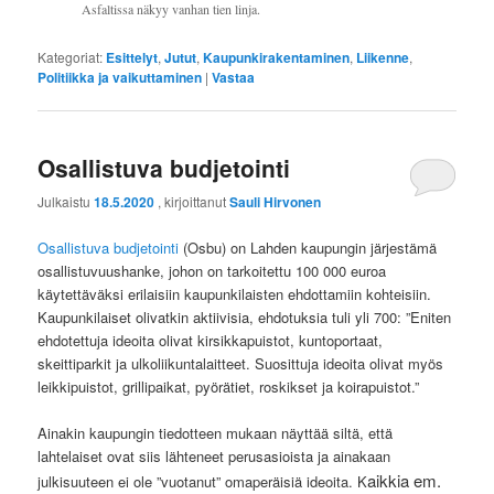
Asfaltissa näkyy vanhan tien linja.
Kategoriat:
Esittelyt
,
Jutut
,
Kaupunkirakentaminen
,
Liikenne
,
Politiikka ja vaikuttaminen
|
Vastaa
Osallistuva budjetointi
Julkaistu
18.5.2020
, kirjoittanut
Sauli Hirvonen
Osallistuva budjetointi
(Osbu) on Lahden kaupungin järjestämä
osallistuvuushanke, johon on tarkoitettu 100 000 euroa
käytettäväksi erilaisiin kaupunkilaisten ehdottamiin kohteisiin.
Kaupunkilaiset olivatkin aktiivisia, ehdotuksia tuli yli 700: ”Eniten
ehdotettuja ideoita olivat kirsikkapuistot, kuntoportaat,
skeittiparkit ja ulkoliikuntalaitteet. Suosittuja ideoita olivat myös
leikkipuistot, grillipaikat, pyörätiet, roskikset ja koirapuistot.”
Ainakin kaupungin tiedotteen mukaan näyttää siltä, että
lahtelaiset ovat siis lähteneet perusasioista ja ainakaan
aikkia em.
julkisuuteen ei ole ”vuotanut” omaperäisiä ideoita. K