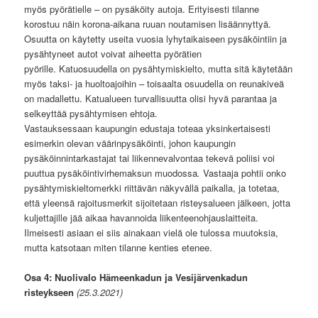
myös pyörätielle – on pysäköity autoja. Erityisesti tilanne
korostuu näin korona-aikana ruuan noutamisen lisäännyttyä.
Osuutta on käytetty useita vuosia lyhytaikaiseen pysäköintiin ja
pysähtyneet autot voivat aiheetta pyörätien
pyörille. Katuosuudella on pysähtymiskielto, mutta sitä käytetään
myös taksi- ja huoltoajoihin – toisaalta osuudella on reunakiveä
on madallettu. Katualueen turvallisuutta olisi hyvä parantaa ja
selkeyttää pysähtymisen ehtoja.
Vastauksessaan kaupungin edustaja toteaa yksinkertaisesti
esimerkin olevan väärinpysäköinti, johon kaupungin
pysäköinnintarkastajat tai liikennevalvontaa tekevä poliisi voi
puuttua pysäköintivirhemaksun muodossa
.
Vastaaja pohtii onko
pysähtymiskieltomerkki riittävän näkyvällä paikalla, ja totetaa,
että yleensä rajoitusmerkit sijoitetaan risteysalueen jälkeen, jotta
kuljettajille jää aikaa havannoida liikenteenohjauslaitteita.
Ilmeisesti asiaan ei siis ainakaan vielä ole tulossa muutoksia,
mutta katsotaan miten tilanne kenties etenee.
Osa 4: Nuolivalo Hämeenkadun ja Vesijärvenkadun
risteykseen
(25.3.2021)