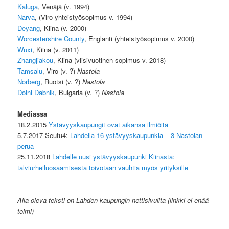
Kaluga
, Venäjä (v. 1994)
Narva
, (Viro yhteistyösopimus v. 1994)
Deyang
, Kiina (v. 2000)
Worcestershire County
, Englanti (yhteistyösopimus v. 2000)
Wuxi
, Kiina (v. 2011)
Zhangjiakou
, Kiina (viisivuotinen sopimus v. 2018)
Tamsalu
, Viro (v. ?)
Nastola
Norberg
, Ruotsi (v. ?)
Nastola
Dolni Dabnik
, Bulgaria (v. ?)
Nastola
Mediassa
18.2.2015
Ystävyyskaupungit ovat aikansa ilmiöitä
5.7.2017 Seutu4:
Lahdella 16 ystävyyskaupunkia – 3 Nastolan
perua
25.11.2018
Lahdelle uusi ystävyyskaupunki Kiinasta:
talviurheiluosaamisesta toivotaan vauhtia myös yrityksille
Alla oleva teksti on Lahden kaupungin nettisivuilta (linkki ei enää
toimi)