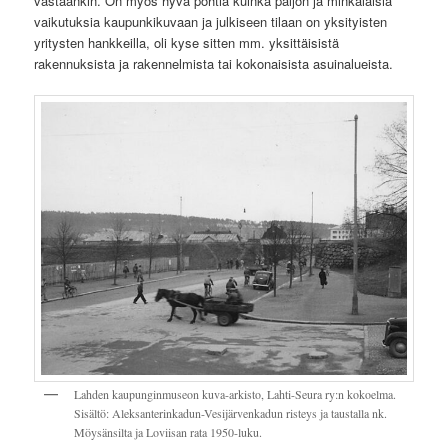
vastaankin. On myös hyvä pohtia kuinka paljon ja minkälaisia
vaikutuksia kaupunkikuvaan ja julkiseen tilaan on yksityisten
yritysten hankkeilla, oli kyse sitten mm. yksittäisistä
rakennuksista ja rakennelmista tai kokonaisista asuinalueista.
Lahden kaupunginmuseon kuva-arkisto, Lahti-Seura ry:n kokoelma.
Sisältö: Aleksanterinkadun-Vesijärvenkadun risteys ja taustalla nk.
Möysänsilta ja Loviisan rata 1950-luku.