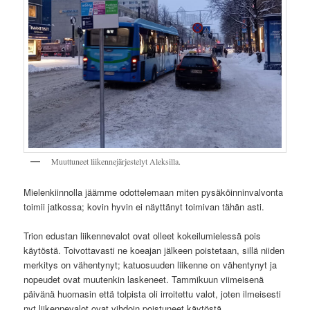
Muuttuneet liikennejärjestelyt Aleksilla.
Mielenkiinnolla jäämme odottelemaan miten pysäköinninvalvonta
toimii jatkossa; kovin hyvin ei näyttänyt toimivan tähän asti.
Trion edustan liikennevalot ovat olleet kokeilumielessä pois
käytöstä. Toivottavasti ne koeajan jälkeen poistetaan, sillä niiden
merkitys on vähentynyt; katuosuuden liikenne on vähentynyt ja
nopeudet ovat muutenkin laskeneet. Tammikuun viimeisenä
päivänä huomasin että tolpista oli irroitettu valot, joten ilmeisesti
nyt liikennevalot ovat vihdoin poistuneet käytöstä.