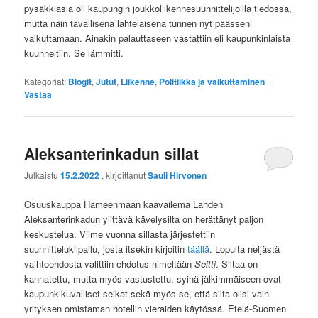
pysäkkiasia oli kaupungin joukkoliikennesuunnittelijoilla tiedossa,
mutta näin tavallisena lahtelaisena tunnen nyt päässeni
vaikuttamaan. Ainakin palauttaseen vastattiin eli kaupunkinlaista
kuunneltiin. Se lämmitti.
Kategoriat:
Blogit
,
Jutut
,
Liikenne
,
Politiikka ja vaikuttaminen
|
Vastaa
Aleksanterinkadun sillat
Julkaistu
15.2.2022
, kirjoittanut
Sauli Hirvonen
Osuuskauppa Hämeenmaan kaavailema Lahden
Aleksanterinkadun ylittävä kävelysilta on herättänyt paljon
keskustelua. Viime vuonna sillasta järjestettiin
suunnittelukilpailu, josta itsekin kirjoitin
täällä
. Lopulta neljästä
vaihtoehdosta valittiin ehdotus nimeltään
Seitti
. Siltaa on
kannatettu, mutta myös vastustettu, syinä jälkimmäiseen ovat
kaupunkikuvalliset seikat sekä myös se, että silta olisi vain
yrityksen omistaman hotellin vieraiden käytössä. Etelä-Suomen