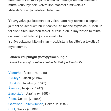
mutta kaupungit toki voivat itse määritellä minkälaisia
yhteistyömuotoja halutaan toteuttaa.
Ystävyyskaupunkitoiminta ei välttämättä näy selvästi ulospäin
ja moni on sen tuominnut ”jäänteeksi” menneisyydestä. Kuitenkin
tällaiset siteet koetaan tärkeiksi vaikka ehkä käytännön toiminta
on pienimuotoista tai jopa olematonta.
Ystävyyskaupunkitoiminnan muodoista ja tavoitteista tekstissä
myöhemmin.
Lahden kaupungin ystävyyskaupungit
Linkki kaupungin omille sivuille tai Wikipedia-sivulle
Västerås
, Ruotsi (v. 1940)
Akureyri
, Islanti (v.1947)
Randers
, Tanska (v. 1947)
Ålesund
, Norja (v. 1947)
Zaporižžja
, Ukraina (v. 1953)
Pécs
, Unkari (v. 1956)
Garmisch-Partenkirchen
, Saksa (v. 1987)
Suhl
, Saksa (v. 1988)