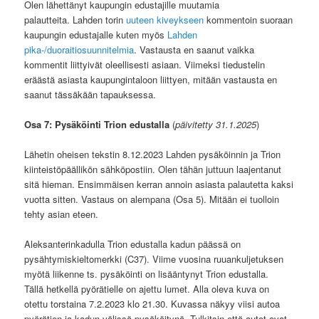
Olen lähettänyt kaupungin edustajille muutamia
palautteita. Lahden torin
uuteen kiveykseen
kommentoin suoraan
kaupungin edustajalle kuten myös
Lahden
pika-/duoraitiosuunnitelmia
. Vastausta en saanut vaikka
kommentit liittyivät oleellisesti asiaan. Viimeksi tiedustelin
eräästä asiasta kaupungintaloon liittyen, mitään vastausta en
saanut tässäkään tapauksessa.
Osa 7: Pysäköinti Trion edustalla
(
päivitetty 31.1.2025
)
Lähetin oheisen tekstin 8.12.2023 Lahden pysäköinnin ja Trion
kiinteistöpäällikön sähköpostiin. Olen tähän juttuun laajentanut
sitä hieman. Ensimmäisen kerran annoin asiasta palautetta kaksi
vuotta sitten. Vastaus on alempana (Osa 5). Mitään ei tuolloin
tehty asian eteen.
Aleksanterinkadulla Trion edustalla kadun päässä on
pysähtymiskieltomerkki (C37). Viime vuosina ruuankuljetuksen
myötä liikenne ts. pysäköinti on lisääntynyt Trion edustalla.
Tällä hetkellä pyörätielle on ajettu lumet. Alla oleva kuva on
otettu torstaina 7.2.2023 klo 21.30. Kuvassa näkyy viisi autoa
pyörätien ja kadun välissä pysäköitynä. Tulkitsin että autot ovat