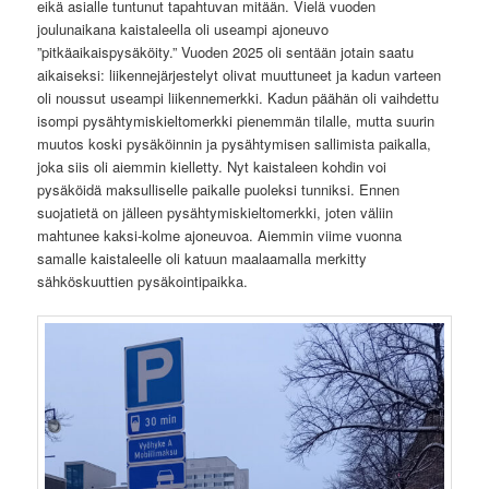
eikä asialle tuntunut tapahtuvan mitään. Vielä vuoden
joulunaikana kaistaleella oli useampi ajoneuvo
”pitkäaikaispysäköity.” Vuoden 2025 oli sentään jotain saatu
aikaiseksi: liikennejärjestelyt olivat muuttuneet ja kadun varteen
oli noussut useampi liikennemerkki. Kadun päähän oli vaihdettu
isompi pysähtymiskieltomerkki pienemmän tilalle, mutta suurin
muutos koski pysäköinnin ja pysähtymisen sallimista paikalla,
joka siis oli aiemmin kielletty. Nyt kaistaleen kohdin voi
pysäköidä maksulliselle paikalle puoleksi tunniksi. Ennen
suojatietä on jälleen pysähtymiskieltomerkki, joten väliin
mahtunee kaksi-kolme ajoneuvoa. Aiemmin viime vuonna
samalle kaistaleelle oli katuun maalaamalla merkitty
sähköskuuttien pysäkointipaikka.