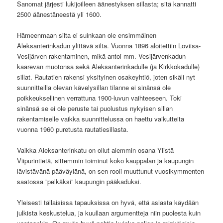
Sanomat järjesti lukijoilleen äänestyksen sillasta; sitä kannatti
2500 äänestäneestä yli 1600.
Hämeenmaan silta ei suinkaan ole ensimmäinen
Aleksanterinkadun ylittävä silta. Vuonna 1896 aloitettiin Loviisa-
Vesijärven rakentaminen, mikä antoi mm. Vesijärvenkadun
kaarevan muotonsa sekä Aleksanterinkadulle (ja Kirkkokadulle)
sillat. Rautatien rakensi yksityinen osakeyhtiö, joten sikäli nyt
suunnitteilla olevan kävelysillan tilanne ei sinänsä ole
poikkeuksellinen verrattuna 1900-luvun vaihteeseen. Toki
sinänsä se ei ole peruste tai puolustus nykyisen sillan
rakentamiselle vaikka suunnittelussa on haettu vaikutteita
vuonna 1960 puretusta rautatiesillasta.
Vaikka Aleksanterinkatu on ollut aiemmin osana Ylistä
Viipurintietä, sittemmin toiminut koko kauppalan ja kaupungin
lävistävänä pääväylänä, on sen rooli muuttunut vuosikymmenten
saatossa ”pelkäksi” kaupungin pääkaduksi.
Yleisesti tällaisissa tapauksissa on hyvä, että asiasta käydään
julkista keskustelua, ja kuullaan argumentteja niin puolesta kuin