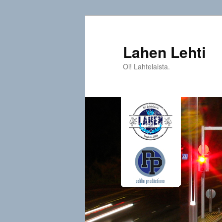
Siirry
sisältöön
Lahen Lehti
Oi! Lahtelaista.