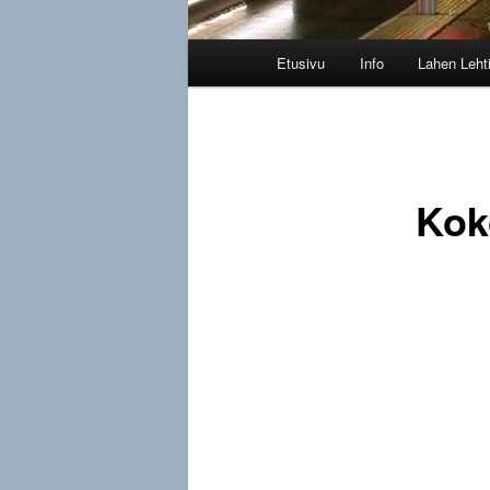
Päävalikko
Etusivu
Info
Lahen Leht
Kok