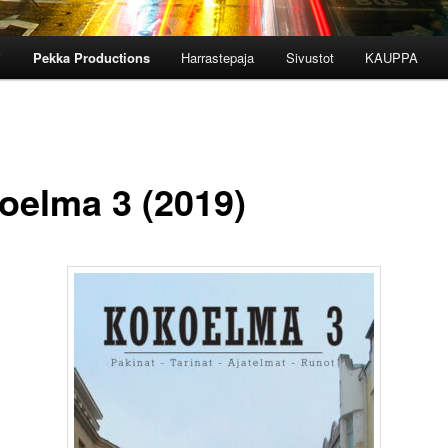
i
Pekka Productions
Harrastepaja
Sivustot
KAUPPA
oelma 3 (2019)