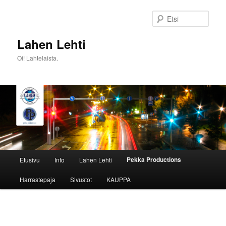
Siirry
sisältöön
Etsi
Lahen Lehti
Oi! Lahtelaista.
Päävalikko
Pekka Productions
Etusivu
Info
Lahen Lehti
Harrastepaja
Sivustot
KAUPPA