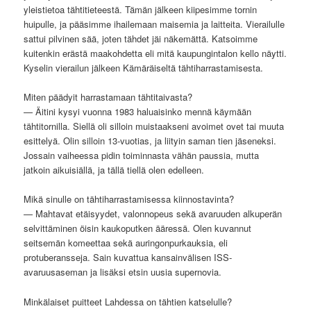
yleistietoa tähtitieteestä. Tämän jälkeen kiipesimme tornin
huipulle, ja pääsimme ihailemaan maisemia ja laitteita. Vierailulle
sattui pilvinen sää, joten tähdet jäi näkemättä. Katsoimme
kuitenkin erästä maakohdetta eli mitä kaupungintalon kello näytti.
Kyselin vierailun jälkeen Kämäräiseltä tähtiharrastamisesta.
Miten päädyit harrastamaan tähtitaivasta?
— Äitini kysyi vuonna 1983 haluaisinko mennä käymään
tähtitornilla. Siellä oli silloin muistaakseni avoimet ovet tai muuta
esittelyä. Olin silloin 13-vuotias, ja liityin saman tien jäseneksi.
Jossain vaiheessa pidin toiminnasta vähän paussia, mutta
jatkoin aikuisiällä, ja tällä tiellä olen edelleen.
Mikä sinulle on tähtiharrastamisessa kiinnostavinta?
— Mahtavat etäisyydet, valonnopeus sekä avaruuden alkuperän
selvittäminen öisin kaukoputken ääressä. Olen kuvannut
seitsemän komeettaa sekä auringonpurkauksia, eli
protuberansseja. Sain kuvattua kansainvälisen ISS-
avaruusaseman ja lisäksi etsin uusia supernovia.
Minkälaiset puitteet Lahdessa on tähtien katselulle?