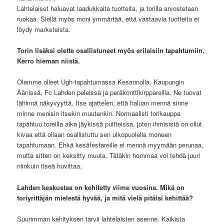
Lahtelaiset haluavat laadukkaita tuotteita, ja torilla arvostetaan
ruokaa. Siellä myös moni ymmärtää, että vastaavia tuotteita ei
löydy marketeista.
Torin lisäksi olette osallistuneet myös erilaisiin tapahtumiin.
Kerro hieman niistä.
Olemme olleet Ugh-tapahtumassa Kesannolla, Kaupungin
Äänissä, Fc Lahden peleissä ja peräkonttikirppareilla. Ne tuovat
lähinnä näkyvyyttä. Itse ajattelen, että haluan mennä sinne
minne menisin itsekin muutenkin. Normaalisti torikauppa
tapahtuu toreilla aika jäykissä puitteissa, joten ihmisistä on ollut
kivaa että ollaan osallistuttu sen ulkopuolella moneen
tapahtumaan. Ehkä kesäfestareille ei mennä myymään perunaa,
mutta sitten on keksitty muuta. Tätäkin hommaa voi tehdä juuri
niinkuin itseä huvittaa.
Lahden keskustaa on kehitetty viime vuosina. Mikä on
toriyrittäjän mielestä hyvää, ja mitä vielä pitäisi kehittää?
Suurimman kehityksen tarvii lahtelaisten asenne. Kaikista