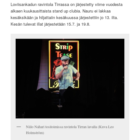
Loviisankadun ravintola Tirrassa on järjestetty viime vuodesta
alkaen kuukausittaista stand up clubia. Nauru ei lakkaa
kesäksikään ja hiljattaiin kesäkuussa järjestettiin jo 13. ilta.
Kesän tulevat illat järjestetään 15.7. ja 19.8.
Niilo Nahari tositoimissa ravintola Tirran lavalla (Kuva Leo
Holmström)