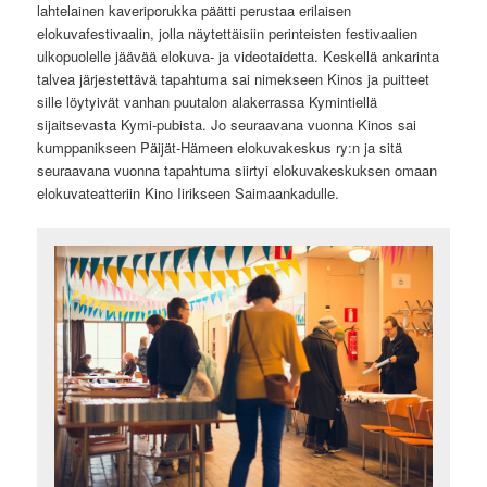
lahtelainen kaveriporukka päätti perustaa erilaisen
elokuvafestivaalin, jolla näytettäisiin perinteisten festivaalien
ulkopuolelle jäävää elokuva- ja videotaidetta. Keskellä ankarinta
talvea järjestettävä tapahtuma sai nimekseen Kinos ja puitteet
sille löytyivät vanhan puutalon alakerrassa Kymintiellä
sijaitsevasta Kymi-pubista. Jo seuraavana vuonna Kinos sai
kumppanikseen Päijät-Hämeen elokuvakeskus ry:n ja sitä
seuraavana vuonna tapahtuma siirtyi elokuvakeskuksen omaan
elokuvateatteriin Kino Iirikseen Saimaankadulle.