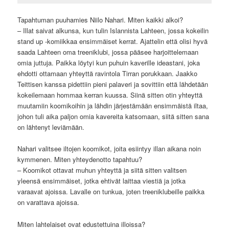
Tapahtuman puuhamies Niilo Nahari. Miten kaikki alkoi?
– Illat saivat alkunsa, kun tulin Islannista Lahteen, jossa kokeilin
stand up -komiikkaa ensimmäiset kerrat. Ajattelin että olisi hyvä
saada Lahteen oma treeniklubi, jossa pääsee harjoittelemaan
omia juttuja. Paikka löytyi kun puhuin kaverille ideastani, joka
ehdotti ottamaan yhteyttä ravintola Tirran porukkaan. Jaakko
Teittisen kanssa pidettiin pieni palaveri ja sovittiin että lähdetään
kokeilemaan hommaa kerran kuussa. Siinä sitten otin yhteyttä
muutamiin koomikoihin ja lähdin järjestämään ensimmäistä iltaa,
johon tuli aika paljon omia kavereita katsomaan, siitä sitten sana
on lähtenyt leviämään.
Nahari valitsee iltojen koomikot, joita esiintyy illan aikana noin
kymmenen. Miten yhteydenotto tapahtuu?
– Koomikot ottavat muhun yhteyttä ja siitä sitten valitsen
yleensä ensimmäiset, jotka ehtivät laittaa viestiä ja jotka
varaavat ajoissa. Lavalle on tunkua, joten treeniklubeille paikka
on varattava ajoissa.
Miten lahtelaiset ovat edustettuina illoissa?