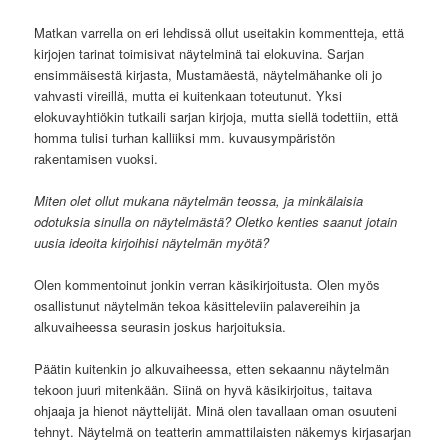
Matkan varrella on eri lehdissä ollut useitakin kommentteja, että
kirjojen tarinat toimisivat näytelminä tai elokuvina. Sarjan
ensimmäisestä kirjasta, Mustamäestä, näytelmähanke oli jo
vahvasti vireillä, mutta ei kuitenkaan toteutunut. Yksi
elokuvayhtiökin tutkaili sarjan kirjoja, mutta siellä todettiin, että
homma tulisi turhan kalliiksi mm. kuvausympäristön
rakentamisen vuoksi.
Miten olet ollut mukana näytelmän teossa, ja minkälaisia
odotuksia sinulla on näytelmästä? Oletko kenties saanut jotain
uusia ideoita kirjoihisi näytelmän myötä?
Olen kommentoinut jonkin verran käsikirjoitusta. Olen myös
osallistunut näytelmän tekoa käsitteleviin palavereihin ja
alkuvaiheessa seurasin joskus harjoituksia.
Päätin kuitenkin jo alkuvaiheessa, etten sekaannu näytelmän
tekoon juuri mitenkään. Siinä on hyvä käsikirjoitus, taitava
ohjaaja ja hienot näyttelijät. Minä olen tavallaan oman osuuteni
tehnyt. Näytelmä on teatterin ammattilaisten näkemys kirjasarjan