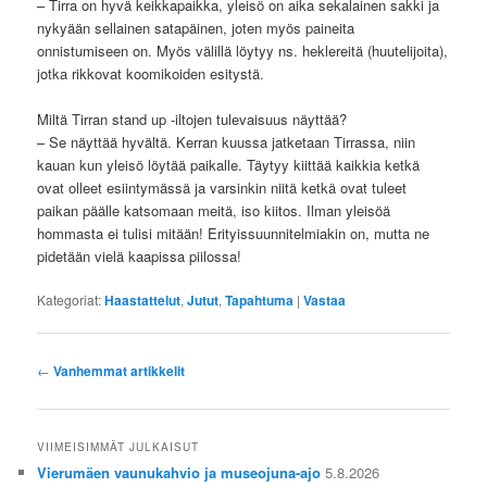
– Tirra on hyvä keikkapaikka, yleisö on aika sekalainen sakki ja
nykyään sellainen satapäinen, joten myös paineita
onnistumiseen on. Myös välillä löytyy ns. heklereitä (huutelijoita),
jotka rikkovat koomikoiden esitystä.
Miltä Tirran stand up -iltojen tulevaisuus näyttää?
– Se näyttää hyvältä. Kerran kuussa jatketaan Tirrassa, niin
kauan kun yleisö löytää paikalle. Täytyy kiittää kaikkia ketkä
ovat olleet esiintymässä ja varsinkin niitä ketkä ovat tuleet
paikan päälle katsomaan meitä, iso kiitos. Ilman yleisöä
hommasta ei tulisi mitään! Erityissuunnitelmiakin on, mutta ne
pidetään vielä kaapissa piilossa!
Kategoriat:
Haastattelut
,
Jutut
,
Tapahtuma
|
Vastaa
Artikkelien
←
Vanhemmat artikkelit
selaus
VIIMEISIMMÄT JULKAISUT
Vierumäen vaunukahvio ja museojuna-ajo
5.8.2026