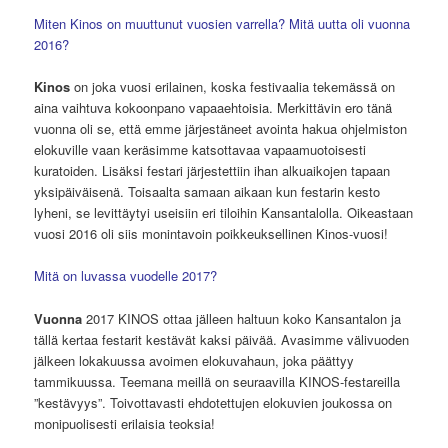
Miten Kinos on muuttunut vuosien varrella? Mitä uutta oli vuonna
2016?
Kinos
on joka vuosi erilainen, koska festivaalia tekemässä on
aina vaihtuva kokoonpano vapaaehtoisia. Merkittävin ero tänä
vuonna oli se, että emme järjestäneet avointa hakua ohjelmiston
elokuville vaan keräsimme katsottavaa vapaamuotoisesti
kuratoiden. Lisäksi festari järjestettiin ihan alkuaikojen tapaan
yksipäiväisenä. Toisaalta samaan aikaan kun festarin kesto
lyheni, se levittäytyi useisiin eri tiloihin Kansantalolla. Oikeastaan
vuosi 2016 oli siis monintavoin poikkeuksellinen Kinos-vuosi!
Mitä on luvassa vuodelle 2017?
Vuonna
2017 KINOS ottaa jälleen haltuun koko Kansantalon ja
tällä kertaa festarit kestävät kaksi päivää. Avasimme välivuoden
jälkeen lokakuussa avoimen elokuvahaun, joka päättyy
tammikuussa. Teemana meillä on seuraavilla KINOS-festareilla
”kestävyys”. Toivottavasti ehdotettujen elokuvien joukossa on
monipuolisesti erilaisia teoksia!