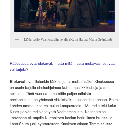
LiMu-radio Vaahterasalin lavalla (Kuva Hanna-Maria Grönlund)
Pääosassa ovat elokuvat, mutta mitä muuta mukavaa festivaali
voi tarjota?
Elokuvat
ovat tietenkin tärkein juttu, mutta lisäksi Kinoksessa
on usein tarjolla oheisohjelmaa kuten musiikkiklubeja ja sen
sellaista. Tänä vuonna toteutettiin paljon erilaista
oheisohjelmistoa yhdessä yhteistyökumppaneiden kanssa. Esim.
Lahden ammattikorkeakoulun kampusradio LiMu-radio teki koko
Kinos-päivän radiolähetystä Vaahterasalista, Kansantalon
kahviossa oli tarjolla Kurmaksen köökin herkullinen brunssi ja
Lahti-Seura juhli synttäreitään Kinoksen aikaan Tammisalissa.