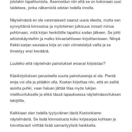
joistakin tapahtumista. Asennoidun niin että se on kokonaan uusi
taideteos, jonka näkemistä odotan todella innolla.
Näytelmästä en ole varsinaisesti saanut uusia ideoita, mutta sen
synnyttämä kiinnostus ja myönteinen julkisuus innosti minua
pohtimaan, mitä kirjan henkilöille tapahtui sodan jälkeen. Se johti
arkistokäynteihin ja melko kiivastahtiseen kirjoittamiseen. Niinpä
Kekki-sarjan seuraava kirja on vain viimeistelyä vailla ja se
ilmestyy ensi keväänä.
Luuletko että näytelmän painotukset eroavat kirjoistasi?
Käsikirjoituksen perusteella suuria painotuseroja ei ole. Pieniä
eroja voi olla ja pitääkin olla. Koetan kirjoittaa niin, että en selitä
asioita puhki, vaan haluan jättää tilaa myös lukijan
mielikuvitukselle ja ehkä tässä tapauksessa näytelmäsovituksen
tekijöille.
Kaikkiaan olen todella tyytyväinen tästä Kostonkierre-
näytelmästä. Se lisää kiinnostusta koko kirjasarjaa kohtaan ja
toivottavasti virittää lisää samantyylisiä hankkeita.