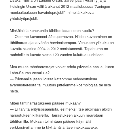
Lisäksi meillä on Lahden Ursan, Järvenpään Altair ry ja ja
Helsingin Ursan välillä alkanut 2012 maaliskuussa ”Auringon
moniaaltoalueen havaintoprojekti” -nimellä kulkeva
yhteistyöprojekti.
Minkälaisia kohokohtia tähtitornissanne on koettu?
— Olemme kuvanneet 22 supernovaa. Niiden kuvaaminen on
tähtiharrastajana vähän harvinaisempaa. Venuksen ylikulku on
kuvattu vuosina 2004 ja 2012 onnistuneesti. Tapahtuma on
mahdollista kuvata vasta 120 vuoden kuluttua uudelleen.
Mitä muuta tähtiharrastajat voivat tehdä pilvisellä säällä, kuten
Lahti-Seuran vierailulla?
— Pilvisäällä jäsenilloissa katsomme videoesityksiä
avaruustieteistä tai muutoin juttelemme kosmologiaa tai niitä
näitä.
Miten tähtiharrastukseen pääsee mukaan?
— Ei tarvita erityisosaamista, esimerksi itse aikoinaan aloitin
harrastuksen kiikareilla. Harrastuksen alkuun neuvotaan
tähtitornilla. Mukaan toimintaan pääsee käymällä
verkkosivuillamme ja täyttämällä jäsenhakukaavake.