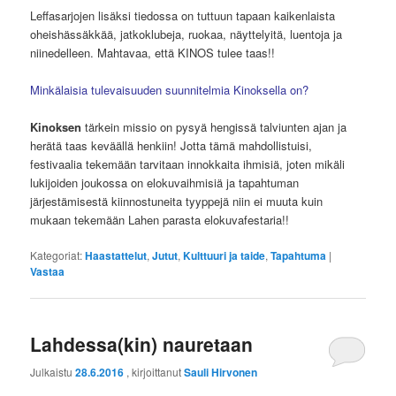
Leffasarjojen lisäksi tiedossa on tuttuun tapaan kaikenlaista
oheishässäkkää, jatkoklubeja, ruokaa, näyttelyitä, luentoja ja
niinedelleen. Mahtavaa, että KINOS tulee taas!!
Minkälaisia tulevaisuuden suunnitelmia Kinoksella on?
Kinoksen
tärkein missio on pysyä hengissä talviunten ajan ja
herätä taas keväällä henkiin! Jotta tämä mahdollistuisi,
festivaalia tekemään tarvitaan innokkaita ihmisiä, joten mikäli
lukijoiden joukossa on elokuvaihmisiä ja tapahtuman
järjestämisestä kiinnostuneita tyyppejä niin ei muuta kuin
mukaan tekemään Lahen parasta elokuvafestaria!!
Kategoriat:
Haastattelut
,
Jutut
,
Kulttuuri ja taide
,
Tapahtuma
|
Vastaa
Lahdessa(kin) nauretaan
Julkaistu
28.6.2016
, kirjoittanut
Sauli Hirvonen