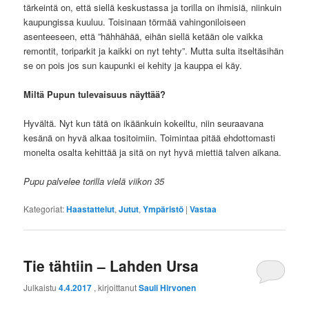
tärkeintä on, että siellä keskustassa ja torilla on ihmisiä, niinkuin
kaupungissa kuuluu. Toisinaan törmää vahingoniloiseen
asenteeseen, että ”hähhähää, eihän siellä ketään ole vaikka
remontit, toriparkit ja kaikki on nyt tehty”. Mutta sulta itseltäsihän
se on pois jos sun kaupunki ei kehity ja kauppa ei käy.
Miltä Pupun tulevaisuus näyttää?
Hyvältä. Nyt kun tätä on ikäänkuin kokeiltu, niin seuraavana
kesänä on hyvä alkaa tositoimiin. Toimintaa pitää ehdottomasti
monelta osalta kehittää ja sitä on nyt hyvä miettiä talven aikana.
Pupu palvelee torilla vielä viikon 35
Kategoriat:
Haastattelut
,
Jutut
,
Ympäristö
|
Vastaa
Tie tähtiin – Lahden Ursa
Julkaistu
4.4.2017
, kirjoittanut
Sauli Hirvonen