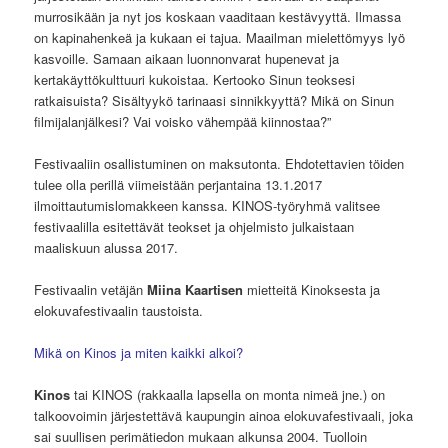
murrosikään ja nyt jos koskaan vaaditaan kestävyyttä. Ilmassa
on kapinahenkeä ja kukaan ei tajua. Maailman mielettömyys lyö
kasvoille. Samaan aikaan luonnonvarat hupenevat ja
kertakäyttökulttuuri kukoistaa. Kertooko Sinun teoksesi
ratkaisuista? Sisältyykö tarinaasi sinnikkyyttä? Mikä on Sinun
filmijalanjälkesi? Vai voisko vähempää kiinnostaa?”
Festivaaliin osallistuminen on maksutonta. Ehdotettavien töiden
tulee olla perillä viimeistään perjantaina 13.1.2017
ilmoittautumislomakkeen kanssa. KINOS-työryhmä valitsee
festivaalilla esitettävät teokset ja ohjelmisto julkaistaan
maaliskuun alussa 2017.
Festivaalin vetäjän
Miina Kaartisen
mietteitä Kinoksesta ja
elokuvafestivaalin taustoista.
Mikä on Kinos ja miten kaikki alkoi?
Kinos
tai KINOS (rakkaalla lapsella on monta nimeä jne.) on
talkoovoimin järjestettävä kaupungin ainoa elokuvafestivaali, joka
sai suullisen perimätiedon mukaan alkunsa 2004. Tuolloin