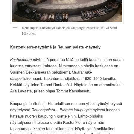
Reunanpalsta-näyttelyn esineistöä kaupunginteatterissa. Kuva Sauli
Hirvonen
Kostonkierre-näytelmä ja
Reunan palsta -näyttely
Kostonkierre
-näytelmä perustuu tällä hetkellä kuusiosaisen sarjan
kirjoista erityisesti kahteen. Nimiromaanin ohella keskiössä on
Suomen Dekkariseuran palkitsema
Mustamäki
-
salapoliisiromaani. Tapahtumat sijoittuvat 1920–1940-luvuille.
Kekkiä näyttelee Tommi Rantamäki. Näytelmän on dramatisoinut
Aila Lavaste, ja sen ohjaa Tommi Kainulainen.
Kaupunginteatterin ja Historiallisen museon yhteistyönäyttelyssä
näyttelyssä
Reunanpalsta – Elämää kaupungin sylissä
luodaan
katsaus nuoren kaupungin kortteleihin. Lähtökohdaksi
näyttelysuunnittelussa otettiin Kostonkierre-näytelmän
tapahtumapaikkojen taustoittaminen. Näyttelyssä seikkailee