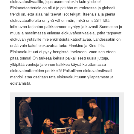
elokuvafestivaalille, jopa usemmallekin kuin yhdelle!
Elokuvateatteriala on ollut jo pitkään murroksessa ja globaali
trendi on, että alaa hallitsevat isot tekijät. Itsenäisiä ja pieniä
elokuvateattereita on yhä vähemmän, mikä on sääli! Tätä
latistuvaa tarjontaa paikkaamaan syntyy jatkuvasti Suomessa ja
muualla maailmassa erilaisia elokuvafestivaaleja, jotka tarjoavat
elokuvan ystäville mielenkiintoista katsottavaa. Lahdessakin on
enää vain kaksi elokuvateatteria: Finnkino ja Kino Iiris.
Elokuvakulttuuri ei pysy hengissä itsekseen, vaan sen eteen
pitää toimia! On tärkeää keksiä paikallisesti uusia juttuja,
ylläpitää vanhoja ja ennen kaikkea käydä kuluttamassa
elokuvateattereiden penkkejä! Paikallinen elokuvafestivaali
mahdollistaa osaltaan tätä elokuvakulttuurin ylläpitämistä ja
edistämistä.