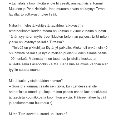
– Lahtelaisia koomikoita ei ole hirveesti, ammattilaisia Tommi
Mujunen ja Pirjo Heikkilä. Ihan muutamia vain on käynyt Tirran
lavalla, toivottavasti tulee lisää.
Naharin mielestä kehitystä tapahtuu jatkuvasti ja
amatöörikoomikoiden määrä on kasvanut viime vuosina hurjasti.
Tähän syynä on myös treeniklubien tarjonnan paljous. Entä miten
yleisö on löytänyt paikalle Tirrassa?
– Yleisöä on pikkuhiljaa löytänyt paikalle. Aluksi oli ehkä noin 40-
50 ihmistä paikalla ja nyt viimeisen puolen vuoden aikana päälle
100 henkeä. Mainostaminen tapahtuu julisteilla keskustan
alueelle sekä Facebookin kautta. Sana kulkee myös vanhan ajan
tyyliin suusta suuhun.
Mistä luulet yleisömäärien kasvun?
– Suosiota varmaan saatu sen takia, kun Lahdessa ei ole
samanlaisia stand up -iltoja, missä pääsis näkee kaikennäköistä
ja tasoista koomikkoa ja koomikon alkuja. Pääsee näkee hyvää
ja keskeneräistä huumoria :)
Miten Tirra soveltuu stand up -iltoihin?