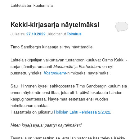
Lahtelaisten kuulumisia
Kekki-kirjasarja näytelmäksi
Julkaistu
27.10.2022
, kirjoittanut
Toimitus
Timo Sandbergin kirjasarja siirtyy näyttämölle.
Lahtelaiskirjailijan vaikuttavan tuotantoon kuuluvat Osmo Kekki -
sarjan jännitysromaanit
Mustamäki
ja
Kostonkierre
on nyt
puristettu yhdeksi
Kostonkierre
-nimikseksi näytelmäksi.
Sauli Hirvonen kyseli sähköpostitse Timo Sandbergin kuulumisia
ennen näytelmän ensi-iltaa, joka oli 1. päivä lokakuuta Lahden
kaupuginteatterissa. Näytelmää esitetään ensi vuoden
helmikuuhun saakka.
Haastattelu on julkaistu
Hollolan Lahti -lehdessä 2/2022
.
Miten kirja(sarja)si päättyi näytelmäksi?
Taustalla on varmastikin se, että lähihistoriaa käsittelevä Kekki-