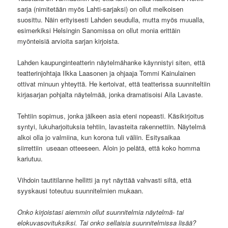
sarja (nimitetään myös Lahti-sarjaksi) on ollut melkoisen
suosittu. Näin erityisesti Lahden seudulla, mutta myös muualla,
esimerkiksi Helsingin Sanomissa on ollut monia erittäin
myönteisiä arvioita sarjan kirjoista.
Lahden kaupunginteatterin näytelmähanke käynnistyi siten, että
teatterinjohtaja Ilkka Laasonen ja ohjaaja Tommi Kainulainen
ottivat minuun yhteyttä. He kertoivat, että teatterissa suunniteltiin
kirjasarjan pohjalta näytelmää, jonka dramatisoisi Aila Lavaste.
Tehtiin sopimus, jonka jälkeen asia eteni nopeasti. Käsikirjoitus
syntyi, lukuharjoituksia tehtiin, lavasteita rakennettiin. Näytelmä
alkoi olla jo valmiina, kun korona tuli väliin. Esitysaikaa
siirrettiin useaan otteeseen. Aloin jo pelätä, että koko homma
kariutuu.
Vihdoin tautitilanne hellitti ja nyt näyttää vahvasti siltä, että
syyskausi toteutuu suunnitelmien mukaan.
Onko kirjoistasi aiemmin ollut suunnitelmia näytelmä- tai
elokuvasovituksiksi. Tai onko sellaisia suunnitelmissa lisää?