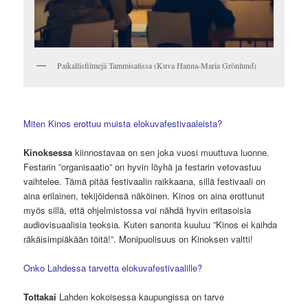
Paikallisfilmejä Tammisalissa (Kuva Hanna-Maria Grönlund)
Miten Kinos erottuu muista elokuvafestivaaleista?
Kinoksessa
kiinnostavaa on sen joka vuosi muuttuva luonne.
Festarin ”organisaatio” on hyvin löyhä ja festarin vetovastuu
vaihtelee. Tämä pitää festivaalin raikkaana, sillä festivaali on
aina erilainen, tekijöidensä näköinen. Kinos on aina erottunut
myös sillä, että ohjelmistossa voi nähdä hyvin eritasoisia
audiovisuaalisia teoksia. Kuten sanonta kuuluu ”Kinos ei kaihda
räkäisimpiäkään töitä!”. Monipuolisuus on Kinoksen valtti!
Onko Lahdessa tarvetta elokuvafestivaalille?
Tottakai
Lahden kokoisessa kaupungissa on tarve