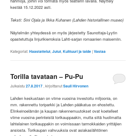
hahmoja, joihin voi törmätä myös teatterin lavalla. Näyttely
kestää 15.12.2022 asti.
Teksti: Sini Ojala ja Ilkka Kuhanen
(Lahden historiallinen museo)
Näytelmän yhteydessä on myös järjestetty Saunottaja-Lyytin
opastetuttuja linjurikierroksia Lahti-sarjan romaanien maisemiin.
Kategoriat:
Haastattelut
,
Jutut
,
Kulttuuri ja taide
|
Vastaa
Torilla tavataan – Pu-Pu
Julkaistu
27.8.2017
, kirjoittanut
Sauli Hirvonen
Lahden keskustaan on viime vuosina investoitu miljoonia, on
mm. rakennettu toriparkki ja Lahden pääkatua on ehostettu.
Elinkeinoelämän ja kaupan rakennemuutokset ovat koetelleet
viime vuosina perinteistä torikauppaakin, mutta siitä huolimatta
lahtelainen torikauppakin on voimissaan tarmokkaiden yrittäjien
ansiosta. Torikaupan vahvuuksia ovat asiakaslähtöinen