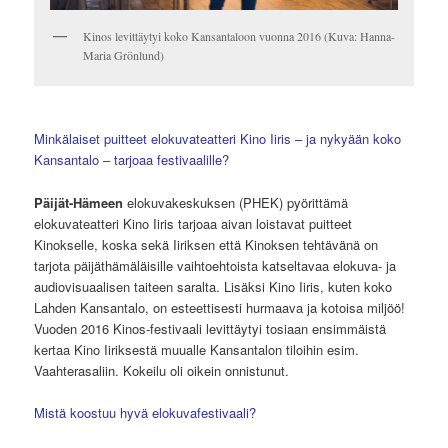
Kinos levittäytyi koko Kansantaloon vuonna 2016 (Kuva: Hanna-
Maria Grönlund)
Minkälaiset puitteet elokuvateatteri Kino Iiris – ja nykyään koko
Kansantalo – tarjoaa festivaalille?
Päijät-Hämeen
elokuvakeskuksen (PHEK) pyörittämä
elokuvateatteri Kino Iiris tarjoaa aivan loistavat puitteet
Kinokselle, koska sekä Iiriksen että Kinoksen tehtävänä on
tarjota päijäthämäläisille vaihtoehtoista katseltavaa elokuva- ja
audiovisuaalisen taiteen saralta. Lisäksi Kino Iiris, kuten koko
Lahden Kansantalo, on esteettisesti hurmaava ja kotoisa miljöö!
Vuoden 2016 Kinos-festivaali levittäytyi tosiaan ensimmäistä
kertaa Kino Iiriksestä muualle Kansantalon tiloihin esim.
Vaahterasaliin. Kokeilu oli oikein onnistunut.
Mistä koostuu hyvä elokuvafestivaali?