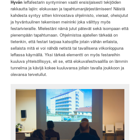
Hyvän
leffafestarin syntyminen vaatii ensisijaisesti tekijöiden
rakkautta lajiin: elokuvaan ja tapahtumanjärjestämiseen! Näistä
kahdesta syntyy sitten kiinnostava ohjelmisto, vieraat, oheisjutut
ja hyväntuulinen tekemisen meininki joka välittyy myös
festarivieraille. Mielestäni nämä jutut pätevät sekä isompaan että
pienempään tapahtumaan. Ohjelmistoa ajatellen tärkeää on
tietenkin, että festari tarjoaa katsojille jotain vähän erilaista,
sellaista mitä ei voi nähdä netistä tai tavallisena viikonloppuna
leffassa käymällä. Yksi tärkeä elementti on myös festareihin
kuuluva yhteisöllisyys, eli se, että elokuvafestivaalilla on lämmin
tunnelma ja kävijä kokee kuuluvansa jollain tavalla joukkoon ja
olevansa tervetullut.