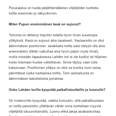
Perusajatus on tuoda päijäthämäläisten viljelijöiden tuotteita
torille enemmän ja näkyvämmin.
Miten Pupun ensimmäinen kesä on sujunut?
Toiminta on lähtenyt käyntiin todella hyvin ilman suurempia
yllätyksiä. Kesä on sujunut aika tasaisesti. Vastaanotto on ollut
äärimmäisen positiivinen, asiakkaita torilla saisi tietysti olla aina
enemmänkin (tähän vaikuttaa aina hyvin paljon myös ilmat),
mutta missään tapauksessa Lahden tori ei ole kuollut tai hiljainen
kuten toisinaan kuulee valitettavan. Sinne täytyy vaan tulla
katsomaan. Positiivinen yllätys on ollut se kuinka moni ostaa
päivittäiset ruoka tuotteensa torilta. Torin asikaskunta on
äärimmäisen laatutietoista porukkaa.
Onko Lahden torilla kysyntää paikallistuotteille ja luomulle?
On molemmille kysyntää, vaikka tuntuukin, että paikallisuuteen
on torilla panostettu yllättävän vähän omia tuotteitaan myyviä
viljelijöitä lukuunottamatta. Luomu ehkä jakaa asiakaskuntaa.