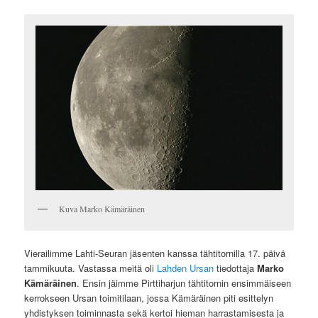
Kuva Marko Kämäräinen
Vierailimme Lahti-Seuran jäsenten kanssa tähtitornilla 17. päivä
tammikuuta. Vastassa meitä oli
Lahden Ursan
tiedottaja
Marko
Kämäräinen
. Ensin jäimme Pirttiharjun tähtitornin ensimmäiseen
kerrokseen Ursan toimitilaan, jossa Kämäräinen piti esittelyn
yhdistyksen toiminnasta sekä kertoi hieman harrastamisesta ja