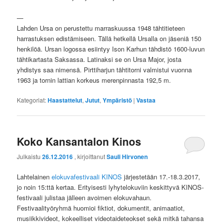
—
Lahden Ursa on perustettu marraskuussa 1948 tähtitieteen
harrastuksen edistämiseen. Tällä hetkellä Ursalla on jäseniä 150
henkilöä. Ursan logossa esiintyy Ison Karhun tähdistö 1600-luvun
tähtikartasta Saksassa. Latinaksi se on Ursa Major, josta
yhdistys saa nimensä. Pirttiharjun tähtitorni valmistui vuonna
1963 ja tornin lattian korkeus merenpinnasta 192,5 m.
Kategoriat:
Haastattelut
,
Jutut
,
Ympäristö
|
Vastaa
Koko Kansantalon Kinos
Julkaistu
26.12.2016
, kirjoittanut
Sauli Hirvonen
Lahtelainen
elokuvafestivaali KINOS
järjestetään 17.-18.3.2017,
jo noin 15:ttä kertaa. Erityisesti lyhytelokuviin keskittyvä KINOS-
festivaali julistaa jälleen avoimen elokuvahaun.
Festivaalityöryhmä huomioi fiktiot, dokumentit, animaatiot,
musiikkivideot, kokeelliset videotaideteokset sekä mitkä tahansa