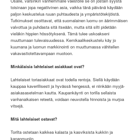
Osalle, varsinkin vanhemmalle väestölle se on jostain syystä
toisinaan jopa negatiivinen asia, vaikka tänä päivänä käydään
paljon keskustelua ruuan puhtaudesta ja ympäristötekijöistä.
Tutkimukset osoittavat, että suomalainen luomu on äärimmäisen
valvottua ja puhdasta sitä itseään, mutta sitä silti pidetään
vieläkin hippien hössötyksenä. Tämä tulee uskoakseni
muuttumaan tulevaisuudessa. Kemikaalikeskustelu käy jo
kuumana ja luomun markkinointi on muuttumassa vähitellen
vakavastiotettavampaan muotoon.
Minkälaisia lahtelaiset asiakkaat ovat?
Lahtelaiset toriasiakkaat ovat todella rentoja. Siellä käydään
kauppaa kaverillisesti ja hyvässä hengessä, ei niinkään myyjä-
asiakasasetelman kautta. Kaupankäynti on torilla sellaista
vanhanaikaisen reteetä, voidaan neuvotella hinnoista ja murjoa
vitsejä.
Mitä lahtelaiset ostavat?
Torilta ostetaan kaikkea kalasta ja kasviksista kukkiin ja
kananmuniin.