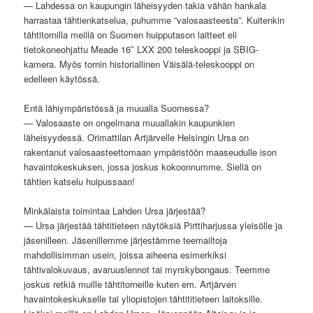
— Lahdessa on kaupungin läheisyyden takia vähän hankala
harrastaa tähtienkatselua, puhumme ”valosaasteesta”. Kuitenkin
tähtitornilla meillä on Suomen huipputason laitteet eli
tietokoneohjattu Meade 16″ LXX 200 teleskooppi ja SBIG-
kamera. Myös tornin historiallinen Väisälä-teleskooppi on
edelleen käytössä.
Entä lähiympäristössä ja muualla Suomessa?
— Valosaaste on ongelmana muuallakin kaupunkien
läheisyydessä. Orimattilan Artjärvelle Helsingin Ursa on
rakentanut valosaasteettomaan ympäristöön maaseudulle ison
havaintokeskuksen, jossa joskus kokoonnumme. Siellä on
tähtien katselu huipussaan!
Minkälaista toimintaa Lahden Ursa järjestää?
— Ursa järjestää tähtitieteen näytöksiä Pirttiharjussa yleisölle ja
jäsenilleen. Jäsenillemme järjestämme teemailtoja
mahdollisimman usein, joissa aiheena esimerkiksi
tähtivalokuvaus, avaruuslennot tai myrskybongaus. Teemme
joskus retkiä muille tähtitorneille kuten em. Artjärven
havaintokeskukselle tai yliopistojen tähtititieteen laitoksille.