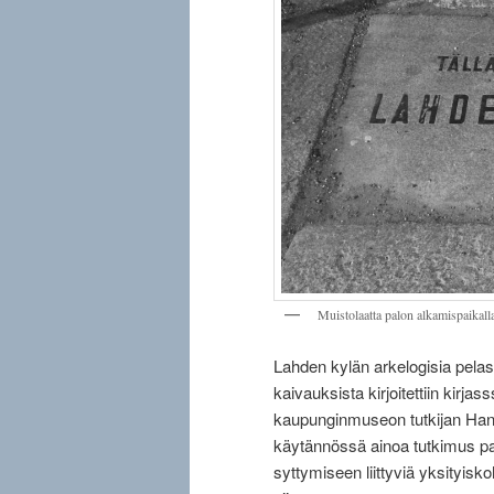
Muistolaatta palon alkamispaikall
Lahden kylän arkelogisia pelast
kaivauksista kirjoitettiin kirjas
kaupunginmuseon tutkijan Hann
käytännössä ainoa tutkimus pal
syttymiseen liittyviä yksityisk