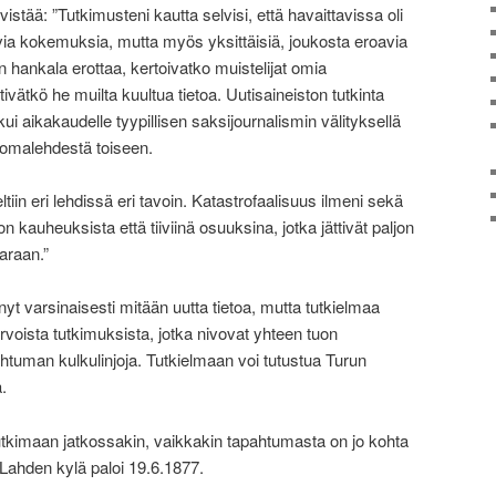
ivistää: ”Tutkimusteni kautta selvisi, että havaittavissa oli
tuvia kokemuksia, mutta myös yksittäisiä, joukosta eroavia
in hankala erottaa, kertoivatko muistelijat omia
vätkö he muilta kuultua tietoa. Uutisaineiston tutkinta
ikkui aikakaudelle tyypillisen saksijournalismin välityksellä
anomalehdestä toiseen.
ltiin eri lehdissä eri tavoin. Katastrofaalisuus ilmeni sekä
auheuksista että tiiviinä osuuksina, jotka jättivät paljon
araan.”
yt varsinaisesti mitään uutta tietoa, mutta tutkielmaa
rvoista tutkimuksista, jotka nivovat yhteen tuon
apahtuman kulkulinjoja. Tutkielmaan voi tutustua Turun
.
utkimaan jatkossakin, vaikkakin tapahtumasta on jo kohta
 Lahden kylä paloi 19.6.1877.