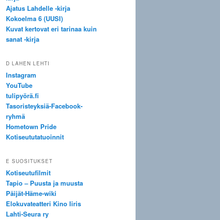
Ajatus Lahdelle -kirja
Kokoelma 6 (UUSI)
Kuvat kertovat eri tarinaa kuin
sanat -kirja
D LAHEN LEHTI
Instagram
YouTube
tulipyörä.fi
Tasoristeyksiä-Facebook-
ryhmä
Hometown Pride
Kotiseututatuoinnit
E SUOSITUKSET
Kotiseutufilmit
Tapio – Puusta ja muusta
Päijät-Häme-wiki
Elokuvateatteri Kino Iiris
Lahti-Seura ry