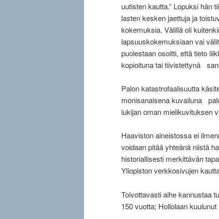
uutisten kautta.” Lopuksi hän ti
lasten kesken jaettuja ja tois
kokemuksia. Välillä oli kuitenk
lapsuuskokemuksiaan vai välitti
puolestaan osoitti, että tieto li
kopioituna tai tiivistettynä s
Palon katastrofaalisuutta käsite
monisanaisena kuvailuna palon k
lukijan oman mielikuvituksen v
Haaviston aineistossa ei ilmenn
voidaan pitää yhteänä niistä ha
historiallisesti merkittävän t
Yliopiston verkkosivujen kautta
Toivottavasti aihe kannustaa t
150 vuotta; Hollolaan kuulunut