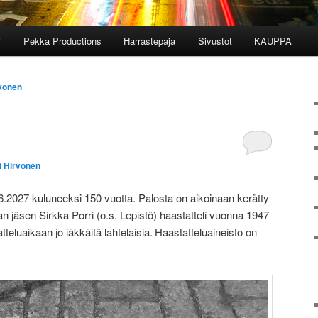
i
Pekka Productions
Harrastepaja
Sivustot
KAUPPA
rvonen
i Hirvonen
6.2027 kuluneeksi 150 vuotta. Palosta on aikoinaan kerätty
an jäsen Sirkka Porri (o.s. Lepistö) haastatteli vuonna 1947
tteluaikaan jo iäkkäitä lahtelaisia. Haastatteluaineisto on
.