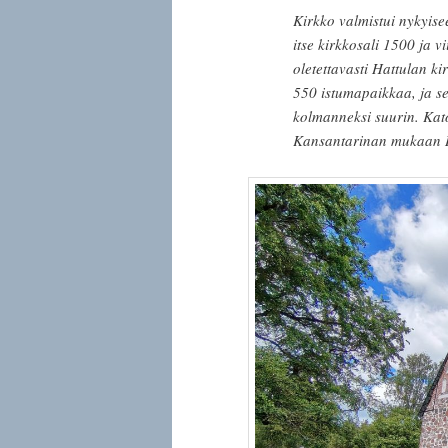
Kirkko valmistui nykyis
itse kirkkosali 1500 ja 
oletettavasti Hattulan k
550 istumapaikkaa, ja se
kolmanneksi suurin. Kato
Kansantarinan mukaan Hol