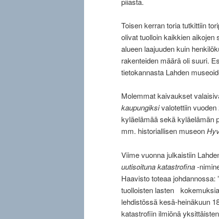
piiasta.
Toisen kerran toria tutkittiin
olivat tuolloin kaikkien aikoj
alueen laajuuden kuin henkilök
rakenteiden määrä oli suuri. E
tietokannasta Lahden museoid
Molemmat kaivaukset valaisiva
kaupungiksi
valotettiin vuoden 
kyläelämää sekä kyläelämän pää
mm. historiallisen museon
Hyv
Viime vuonna julkaistiin Lahde
uutisoituna katastrofina
-nimine
Haavisto toteaa johdannossa: ”K
tuolloisten lasten kokemuksia 
lehdistössä kesä-heinäkuun 18
katastrofiin ilmiönä yksittäis