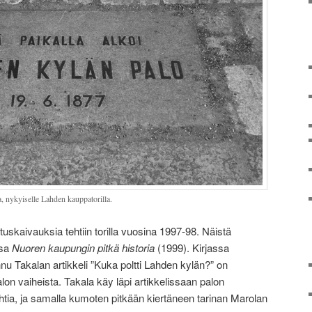
a, nykyiselle Lahden kauppatorilla.
uskaivauksia tehtiin torilla vuosina 1997-98. Näistä
ssa
Nuoren kaupungin pitkä historia
(1999). Kirjassa
u Takalan artikkeli ”Kuka poltti Lahden kylän?” on
on vaiheista. Takala käy läpi artikkelissaan palon
ohtia, ja samalla kumoten pitkään kiertäneen tarinan Marolan