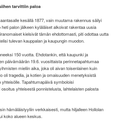
siihen tarvittiin paloa
maantasalle kesällä 1877, vain muutama rakennus säilyi
 heti palon jälkeen kyläläiset alkoivat rakentaa uusia
iranomaiset kielsivät tämän ehdottomasti, piti odottaa uutta
elisi tulevan kauppalan ja kaupungin muodon.
neeksi 150 vuotta. Ehdotankin, että kaupunki ja
en päivämäärän 19.6. vuosittaista perinnetapahtumaa
ihmisten mieliin aika, joka oli aivan toisenlainen kuin
lo oli tragedia, ja kotien ja omaisuuden menetyksistä
oko yhteisölle. Tapahtumapäivä symboloisi
i osoitus yhteisestä ponnistelusta, lahtelaisten palosta
sin hämäläistyyliin verkkaisesti, mutta hiljalleen Hollolan
i koko alueen keskus.