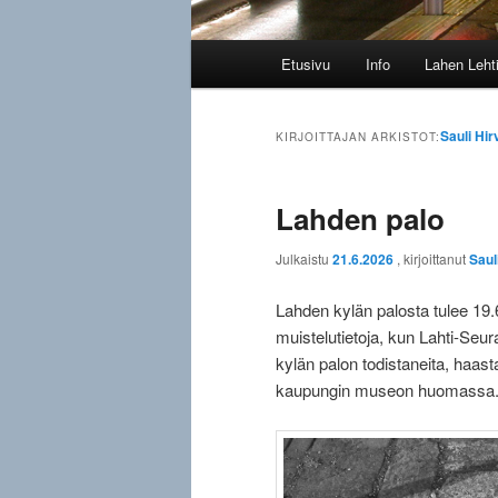
Päävalikko
Etusivu
Info
Lahen Leht
Sauli Hi
KIRJOITTAJAN ARKISTOT:
Lahden palo
Julkaistu
21.6.2026
, kirjoittanut
Saul
Lahden kylän palosta tulee 19.
muistelutietoja, kun Lahti-Seur
kylän palon todistaneita, haasta
kaupungin museon huomassa