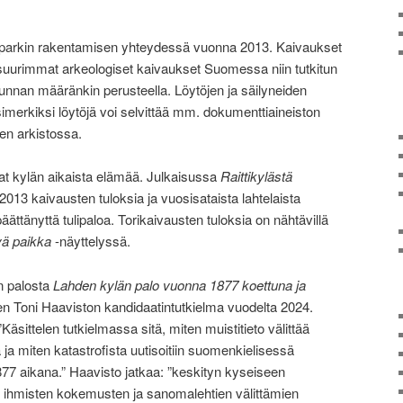
 toriparkin rakentamisen yhteydessä vuonna 2013. Kaivaukset
en suurimmat arkeologiset kaivaukset Suomessa niin tutkitun
unnan määränkin perusteella. Löytöjen ja säilyneiden
simerkiksi löytöjä voi selvittää mm. dokumenttiaineiston
en arkistossa.
t kylän aikaista elämää. Julkaisussa
Raittikylästä
2013 kaivausten tuloksia ja vuosisataista lahtelaista
ttänyttä tulipaloa. Torikaivausten tuloksia on nähtävillä
ä paikka
-näyttelyssä.
n palosta
Lahden kylän palo vuonna 1877 koettuna ja
n Toni Haaviston kandidaatintutkielma vuodelta 2024.
äsittelen tutkielmassa sitä, miten muistitieto välittää
ja miten katastrofista uutisoitiin suomenkielisessä
77 aikana.” Haavisto jatkaa: ”keskityn kyseiseen
ten ihmisten kokemusten ja sanomalehtien välittämien