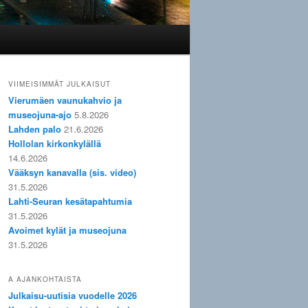
VIIMEISIMMÄT JULKAISUT
Vierumäen vaunukahvio ja
museojuna-ajo
5.8.2026
Lahden palo
21.6.2026
Hollolan kirkonkylällä
14.6.2026
Vääksyn kanavalla (sis. video)
31.5.2026
Lahti-Seuran kesätapahtumia
31.5.2026
Avoimet kylät ja museojuna
31.5.2026
A AJANKOHTAISTA
Julkaisu-uutisia vuodelle 2026