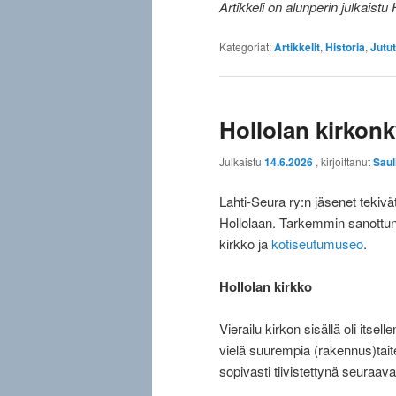
Artikkeli on alunperin julkaistu
Kategoriat:
Artikkelit
,
Historia
,
Jutut
Hollolan kirkonk
Julkaistu
14.6.2026
, kirjoittanut
Saul
Lahti-Seura ry:n jäsenet tekiv
Hollolaan. Tarkemmin sanottun
kirkko ja
kotiseutumuseo
.
Hollolan kirkko
Vierailu kirkon sisällä oli its
vielä suurempia (rakennus)taite
sopivasti tiivistettynä seuraava