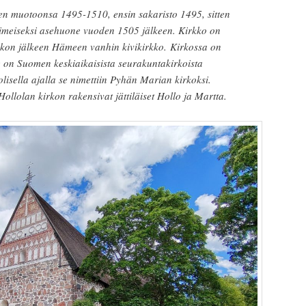
een muotoonsa 1495-1510, ensin sakaristo 1495, sitten
viimeiseksi asehuone vuoden 1505 jälkeen. Kirkko on
irkon jälkeen Hämeen vanhin kivikirkko. Kirkossa on
 on Suomen keskiaikaisista seurakuntakirkoista
lisella ajalla se nimettiin Pyhän Marian kirkoksi.
lolan kirkon rakensivat jättiläiset Hollo ja Martta.