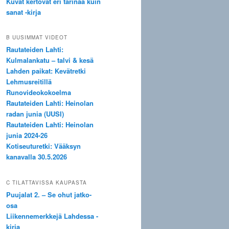
Kuvat kertovat eri tarinaa kuin
sanat -kirja
B UUSIMMAT VIDEOT
Rautateiden Lahti:
Kulmalankatu – talvi & kesä
Lahden paikat: Kevätretki
Lehmusreitillä
Runovideokokoelma
Rautateiden Lahti: Heinolan
radan junia (UUSI)
Rautateiden Lahti: Heinolan
junia 2024-26
Kotiseuturetki: Vääksyn
kanavalla 30.5.2026
C TILATTAVISSA KAUPASTA
Puujalat 2. – Se ohut jatko-
osa
Liikennemerkkejä Lahdessa -
kirja