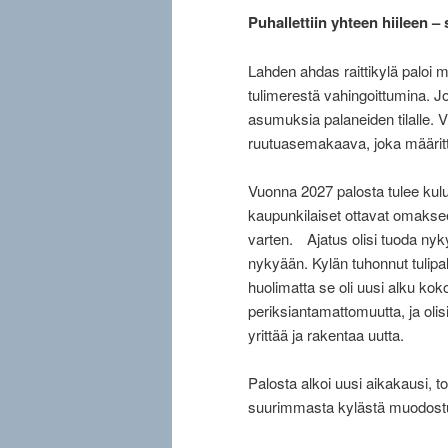
Puhallettiin yhteen hiileen – 
Lahden ahdas raittikylä paloi 
tulimerestä vahingoittumina. Jo
asumuksia palaneiden tilalle. V
ruutuasemakaava, joka määritt
Vuonna 2027 palosta tulee kulu
kaupunkilaiset ottavat omakse
varten. Ajatus olisi tuoda nyky
nykyään. Kylän tuhonnut tulipa
huolimatta se oli uusi alku k
periksiantamattomuutta, ja olis
yrittää ja rakentaa uutta.
Palosta alkoi uusi aikakausi, to
suurimmasta kylästä muodostu