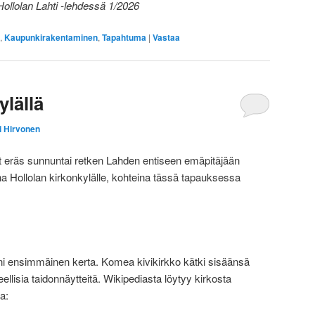
 Hollolan Lahti -lehdessä 1/2026
,
Kaupunkirakentaminen
,
Tapahtuma
|
Vastaa
ylällä
i Hirvonen
ät eräs sunnuntai retken Lahden entiseen emäpitäjään
a Hollolan kirkonkylälle, kohteina tässä tapauksessa
elleni ensimmäinen kerta. Komea kivikirkko kätki sisäänsä
ellisia taidonnäytteitä. Wikipediasta löytyy kirkosta
a: