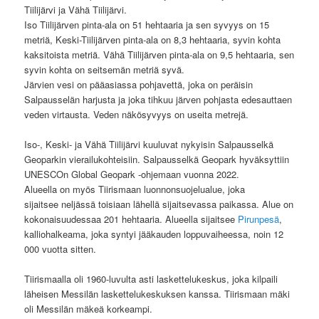
Tiilijärvi ja Vähä Tiilijärvi.
Iso Tiilijärven pinta-ala on 51 hehtaaria ja sen syvyys on 15
metriä, Keski-Tiilijärven pinta-ala on 8,3 hehtaaria, syvin kohta
kaksitoista metriä. Vähä Tiilijärven pinta-ala on 9,5 hehtaaria, sen
syvin kohta on seitsemän metriä syvä.
Järvien vesi on pääasiassa pohjavettä, joka on peräisin
Salpausselän harjusta ja joka tihkuu järven pohjasta edesauttaen
veden virtausta. Veden näkösyvyys on useita metrejä.
Iso-, Keski- ja Vähä Tiilijärvi kuuluvat nykyisin Salpausselkä
Geoparkin vierailukohteisiin. Salpausselkä Geopark hyväksyttiin
UNESCOn Global Geopark -ohjemaan vuonna 2022.
Alueella on myös Tiirismaan luonnonsuojelualue, joka
sijaitsee neljässä toisiaan lähellä sijaitsevassa paikassa. Alue on
kokonaisuudessaa 201 hehtaaria. Alueella sijaitsee
Pirunpesä
,
kalliohalkeama, joka syntyi jääkauden loppuvaiheessa, noin 12
000 vuotta sitten.
Tiirismaalla oli 1960-luvulta asti laskettelukeskus, joka kilpaili
läheisen Messilän laskettelukeskuksen kanssa. Tiirismaan mäki
oli Messilän mäkeä korkeampi.