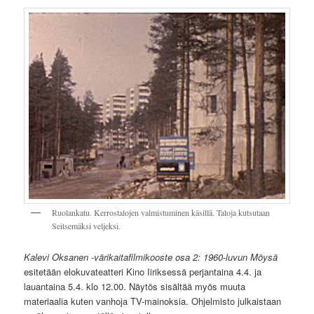
Ruolankatu. Kerrostalojen valmistuminen käsillä. Taloja kutsutaan
Seitsemäksi veljeksi.
Kalevi Oksanen -värikaitafilmikooste osa 2: 1960-luvun Möysä
esitetään elokuvateatteri Kino Iiriksessä perjantaina 4.4. ja
lauantaina 5.4. klo 12.00. Näytös sisältää myös muuta
materiaalia kuten vanhoja TV-mainoksia. Ohjelmisto julkaistaan