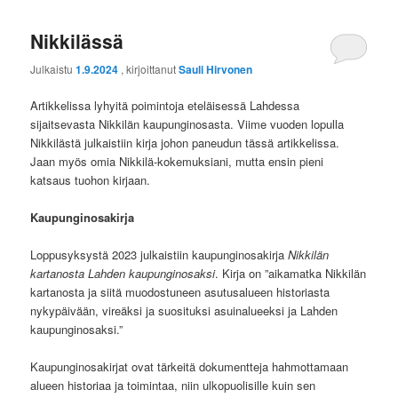
Nikkilässä
Julkaistu
1.9.2024
, kirjoittanut
Sauli Hirvonen
Artikkelissa lyhyitä poimintoja eteläisessä Lahdessa
sijaitsevasta Nikkilän kaupunginosasta. Viime vuoden lopulla
Nikkilästä julkaistiin kirja johon paneudun tässä artikkelissa.
Jaan myös omia Nikkilä-kokemuksiani, mutta ensin pieni
katsaus tuohon kirjaan.
Kaupunginosakirja
Loppusyksystä 2023 julkaistiin kaupunginosakirja
Nikkilän
kartanosta Lahden kaupunginosaksi
. Kirja on ”aikamatka Nikkilän
kartanosta ja siitä muodostuneen asutusalueen historiasta
nykypäivään, vireäksi ja suosituksi asuinalueeksi ja Lahden
kaupunginosaksi.”
Kaupunginosakirjat ovat tärkeitä dokumentteja hahmottamaan
alueen historiaa ja toimintaa, niin ulkopuolisille kuin sen