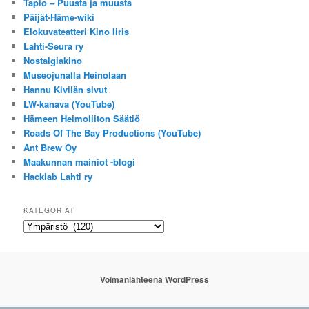
Tapio – Puusta ja muusta
Päijät-Häme-wiki
Elokuvateatteri Kino Iiris
Lahti-Seura ry
Nostalgiakino
Museojunalla Heinolaan
Hannu Kivilän sivut
LW-kanava (YouTube)
Hämeen Heimoliiton Säätiö
Roads Of The Bay Productions (YouTube)
Ant Brew Oy
Maakunnan mainiot -blogi
Hacklab Lahti ry
KATEGORIAT
Kategoriat
Voimanlähteenä WordPress