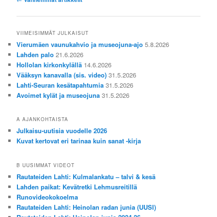
selaus
VIIMEISIMMÄT JULKAISUT
Vierumäen vaunukahvio ja museojuna-ajo
5.8.2026
Lahden palo
21.6.2026
Hollolan kirkonkylällä
14.6.2026
Vääksyn kanavalla (sis. video)
31.5.2026
Lahti-Seuran kesätapahtumia
31.5.2026
Avoimet kylät ja museojuna
31.5.2026
A AJANKOHTAISTA
Julkaisu-uutisia vuodelle 2026
Kuvat kertovat eri tarinaa kuin sanat -kirja
B UUSIMMAT VIDEOT
Rautateiden Lahti: Kulmalankatu – talvi & kesä
Lahden paikat: Kevätretki Lehmusreitillä
Runovideokokoelma
Rautateiden Lahti: Heinolan radan junia (UUSI)