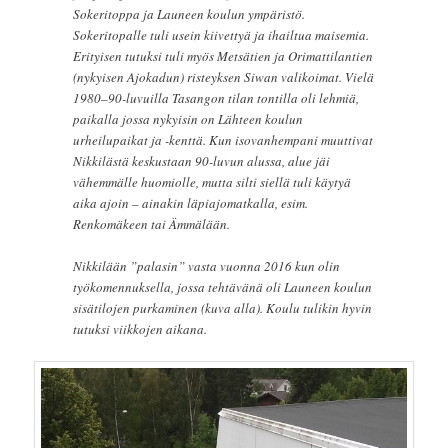
Sokeritoppa ja Launeen koulun ympäristö.
Sokeritopalle tuli usein kiivettyä ja ihailtua maisemia.
Erityisen tutuksi tuli myös Metsätien ja Orimattilantien
(nykyisen Ajokadun) risteyksen Siwan valikoimat. Vielä
1980–90-luvuilla Tasangon tilan tontilla oli lehmiä,
paikalla jossa nykyisin on Lähteen koulun
urheilupaikat ja -kenttä. Kun isovanhempani muuttivat
Nikkilästä keskustaan 90-luvun alussa, alue jäi
vähemmälle huomiolle, mutta silti siellä tuli käytyä
aika ajoin – ainakin läpiajomatkalla, esim.
Renkomäkeen tai Ämmälään.
Nikkilään ”palasin” vasta vuonna 2016 kun olin
työkomennuksella, jossa tehtävänä oli Launeen koulun
sisätilojen purkaminen (kuva alla). Koulu tulikin hyvin
tutuksi viikkojen aikana.