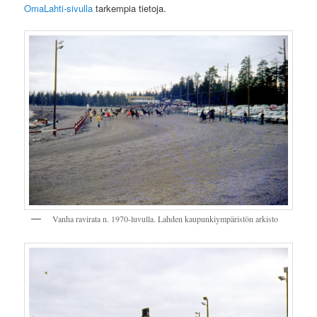
OmaLahti-sivulla
tarkempia tietoja.
Vanha ravirata n. 1970-luvulla. Lahden kaupunkiympäristön arkisto