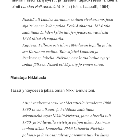
toimii
Lahden Paikannimistö
-kirja (Toim. Laapotti, 1994):
Nikkilä oli Lahden kartanon entinen sivukartano, joka
sijaitsi ennen kylän paloa Keski-Lahdessa. 1634 talo
mainitaan Lahden kylän talojen joukossa, vuodesta
1644 rälssi eli vapaatila.
Kapteeni Fellman osti tilan 1800-luvun lopulla ja litti
sen Kartanon maihin. Talo sijaitsi Launeen ja
Renkomäen lähellä. Nikkilän omakotitaloalue syntyi
sodan jälkeen. Nimeä oli käytetty jo ennen sotaa.
Muistoja Nikkilästä
Tässä yhteydessä jakaa oman Nikkilä-muistoni.
Äitini vanhemmat asuivat Metsätiellä (vuodesta 1966
1990-luvun alkuun) ja heidätkin mainitaan
sukunimeltä myös Nikkilä-kirjassa, joten alueella tuli
1980- ja 90-luvuilla vietettyä paljon aikaa. Asuimme
tuohon aikaa Launeella. Ehkä kuitenkin Nikkilän
pohjois- ja länsiosat tulivat paremmin tutuiksi kuten