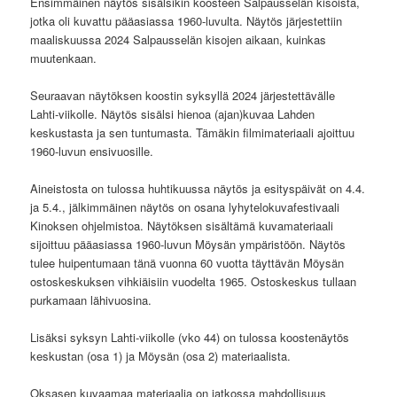
Ensimmäinen näytös sisälsikin koosteen Salpausselän kisoista,
jotka oli kuvattu pääasiassa 1960-luvulta. Näytös järjestettiin
maaliskuussa 2024 Salpausselän kisojen aikaan, kuinkas
muutenkaan.
Seuraavan näytöksen koostin syksyllä 2024 järjestettävälle
Lahti-viikolle. Näytös sisälsi hienoa (ajan)kuvaa Lahden
keskustasta ja sen tuntumasta. Tämäkin filmimateriaali ajoittuu
1960-luvun ensivuosille.
Aineistosta on tulossa huhtikuussa näytös ja esityspäivät on 4.4.
ja 5.4., jälkimmäinen näytös on osana lyhytelokuvafestivaali
Kinoksen ohjelmistoa. Näytöksen sisältämä kuvamateriaali
sijoittuu pääasiassa 1960-luvun Möysän ympäristöön. Näytös
tulee huipentumaan tänä vuonna 60 vuotta täyttävän Möysän
ostoskeskuksen vihkiäisiin vuodelta 1965. Ostoskeskus tullaan
purkamaan lähivuosina.
Lisäksi syksyn Lahti-viikolle (vko 44) on tulossa koostenäytös
keskustan (osa 1) ja Möysän (osa 2) materiaalista.
Oksasen kuvaamaa materiaalia on jatkossa mahdollisuus