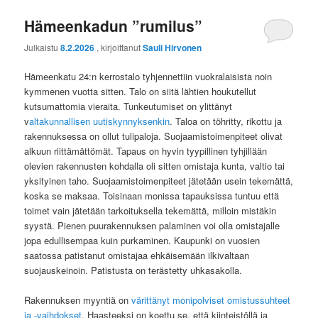
Hämeenkadun ”rumilus”
Julkaistu
8.2.2026
, kirjoittanut
Sauli Hirvonen
Hämeenkatu 24:n kerrostalo tyhjennettiin vuokralaisista noin
kymmenen vuotta sitten. Talo on siitä lähtien houkutellut
kutsumattomia vieraita. Tunkeutumiset on ylittänyt
v
altakunnallisen uutiskynnyksenkin
. Taloa on töhritty, rikottu ja
rakennuksessa on ollut tulipaloja. Suojaamistoimenpiteet olivat
alkuun riittämättömät. Tapaus on hyvin tyypillinen tyhjillään
olevien rakennusten kohdalla oli sitten omistaja kunta, valtio tai
yksityinen taho. Suojaamistoimenpiteet jätetään usein tekemättä,
koska se maksaa. Toisinaan monissa tapauksissa tuntuu että
toimet vain jätetään tarkoituksella tekemättä, milloin mistäkin
syystä. Pienen puurakennuksen palaminen voi olla omistajalle
jopa edullisempaa kuin purkaminen. Kaupunki on vuosien
saatossa patistanut omistajaa ehkäisemään ilkivaltaan
suojauskeinoin. Patistusta on terästetty uhkasakolla.
Rakennuksen myyntiä on
värittänyt monipolviset omistussuhteet
ja -vaihdokset
. Haasteeksi on koettu se, että kiinteistöllä ja