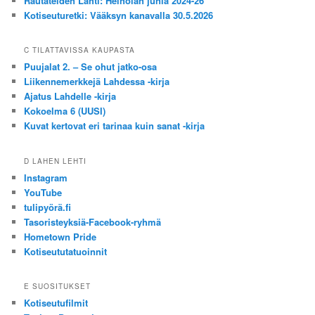
Rautateiden Lahti: Heinolan junia 2024-26
Kotiseuturetki: Vääksyn kanavalla 30.5.2026
C TILATTAVISSA KAUPASTA
Puujalat 2. – Se ohut jatko-osa
Liikennemerkkejä Lahdessa -kirja
Ajatus Lahdelle -kirja
Kokoelma 6 (UUSI)
Kuvat kertovat eri tarinaa kuin sanat -kirja
D LAHEN LEHTI
Instagram
YouTube
tulipyörä.fi
Tasoristeyksiä-Facebook-ryhmä
Hometown Pride
Kotiseututatuoinnit
E SUOSITUKSET
Kotiseutufilmit