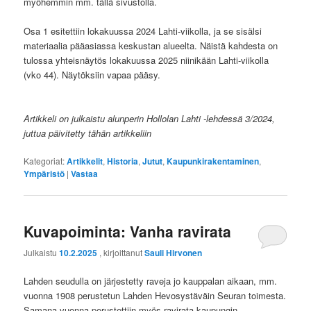
myöhemmin mm. tällä sivustolla.
Osa 1 esitettiin lokakuussa 2024 Lahti-viikolla, ja se sisälsi
materiaalia pääasiassa keskustan alueelta. Näistä kahdesta on
tulossa yhteisnäytös lokakuussa 2025 niinikään Lahti-viikolla
(vko 44). Näytöksiin vapaa pääsy.
Artikkeli on julkaistu alunperin Hollolan Lahti -lehdessä 3/2024,
juttua päivitetty tähän artikkeliin
Kategoriat:
Artikkelit
,
Historia
,
Jutut
,
Kaupunkirakentaminen
,
Ympäristö
|
Vastaa
Kuvapoiminta: Vanha ravirata
Julkaistu
10.2.2025
, kirjoittanut
Sauli Hirvonen
Lahden seudulla on järjestetty raveja jo kauppalan aikaan, mm.
vuonna 1908 perustetun Lahden Hevosystäväin Seuran toimesta.
Samana vuonna perustettiin myös ravirata kaupungin