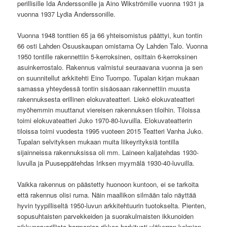
perillisille Ida Anderssonille ja Aino Wikströmille vuonna 1931 ja
vuonna 1937 Lydia Anderssonille.
Vuonna 1948 tonttien 65 ja 66 yhteisomistus päättyi, kun tontin
66 osti Lahden Osuuskaupan omistama Oy Lahden Talo. Vuonna
1950 tontille rakennettiin 5-kerroksinen, osittain 6-kerroksinen
asuinkerrostalo. Rakennus valmistui seuraavana vuonna ja sen
on suunnitellut arkkitehti Eino Tuompo. Tupalan kirjan mukaan
samassa yhteydessä tontin sisäosaan rakennettiin muusta
rakennuksesta erillinen elokuvateatteri. Liekö elokuvateatteri
myöhemmin muuttanut viereisen rakennuksen tiloihin. Tiloissa
toimi elokuvateatteri Juko 1970-80-luvuilla. Elokuvateatterin
tiloissa toimi vuodesta 1995 vuoteen 2015 Teatteri Vanha Juko.
Tupalan selvityksen mukaan muita liikeyrityksiä tontilla
sijainneissa rakennuksissa oli mm. Laineen kaljatehdas 1930-
luvulla ja Puuseppätehdas Iriksen myymälä 1930-40-luvuilla.
Vaikka rakennus on päästetty huonoon kuntoon, ei se tarkoita
että rakennus olisi ruma. Näin maallikon silmään talo näyttää
hyvin tyypilliseltä 1950-luvun arkkitehtuurin tuotokselta. Pienten,
sopusuhtaisten parvekkeiden ja suorakulmaisten ikkunoiden
pikkuporvarillista harmoniaa rikkoo harkitusti yläkerran kolmion