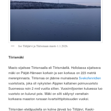
Iso Tiilijärvi ja Tiirismaan masto 1.1.2026.
Tiirismäki
Masto sijaitsee Tiirismaalla eli Tiirismäellä. Hollolassa sijaitseva
mäki on Päijät-Hämeen korkein ja sen korkeus on 223 metriä
merenpinnasta. Tiirismaa on jäänne muinaisesta
Svekofennidien
vuoristosta, joka oli nykyisten Alppien kaltainen poimuvuoristo
Suomessa noin 2 mrd vuotta sitten. Vuosimiljoonien kuluessa tuo
vuoristo on kulunut pois. Mäki on silti säilynyt verrattain
korkeana maaston runsaan kvartsiittipitoisuuden vuoksi.
Tiirismäen eteläpuolella on kolme järveä Iso Tiilijärvi, Keski-