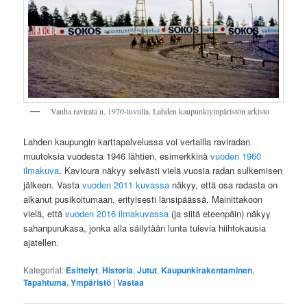
Vanha ravirata n. 1970-luvulla. Lahden kaupunkiympäristön arkisto
Lahden kaupungin karttapalvelussa voi vertailla raviradan
muutoksia vuodesta 1946 lähtien, esimerkkinä
vuoden 1960
ilmakuva
. Kavioura näkyy selvästi vielä vuosia radan sulkemisen
jälkeen. Vasta
vuoden 2011 kuvassa
näkyy, että osa radasta on
alkanut pusikoitumaan, erityisesti länsipäässä. Mainittakoon
vielä, että
vuoden 2016 ilmakuvassa
(ja siitä eteenpäin) näkyy
sahanpurukasa, jonka alla säilytään lunta tulevia hiihtokausia
ajatellen.
Kategoriat:
Esittelyt
,
Historia
,
Jutut
,
Kaupunkirakentaminen
,
Tapahtuma
,
Ympäristö
|
Vastaa