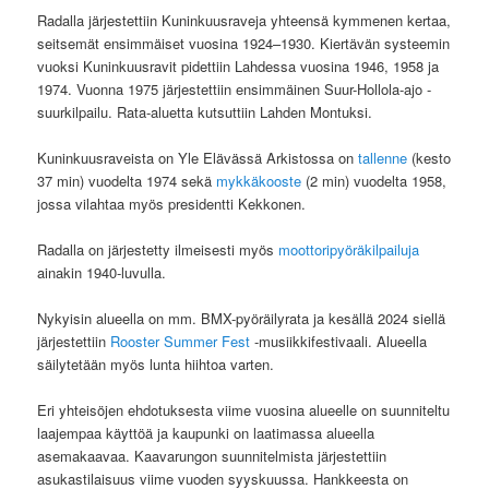
Radalla järjestettiin Kuninkuusraveja yhteensä kymmenen kertaa,
seitsemät ensimmäiset vuosina 1924–1930. Kiertävän systeemin
vuoksi Kuninkuusravit pidettiin Lahdessa vuosina 1946, 1958 ja
1974. Vuonna 1975 järjestettiin ensimmäinen Suur-Hollola-ajo -
suurkilpailu. Rata-aluetta kutsuttiin Lahden Montuksi.
Kuninkuusraveista on Yle Elävässä Arkistossa on
tallenne
(kesto
37 min) vuodelta 1974 sekä
mykkäkooste
(2 min) vuodelta 1958,
jossa vilahtaa myös presidentti Kekkonen.
Radalla on järjestetty ilmeisesti myös
moottoripyöräkilpailuja
ainakin 1940-luvulla.
Nykyisin alueella on mm. BMX-pyöräilyrata ja kesällä 2024 siellä
järjestettiin
Rooster Summer Fest
-musiikkifestivaali. Alueella
säilytetään myös lunta hiihtoa varten.
Eri yhteisöjen ehdotuksesta viime vuosina alueelle on suunniteltu
laajempaa käyttöä ja kaupunki on laatimassa alueella
asemakaavaa. Kaavarungon suunnitelmista järjestettiin
asukastilaisuus viime vuoden syyskuussa. Hankkeesta on