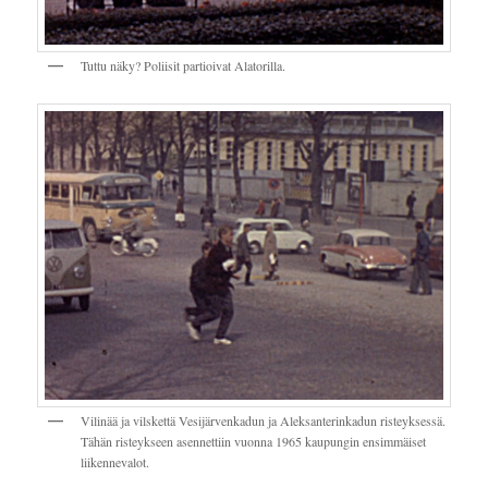
Tuttu näky? Poliisit partioivat Alatorilla.
Vilinää ja vilskettä Vesijärvenkadun ja Aleksanterinkadun risteyksessä.
Tähän risteykseen asennettiin vuonna 1965 kaupungin ensimmäiset
liikennevalot.