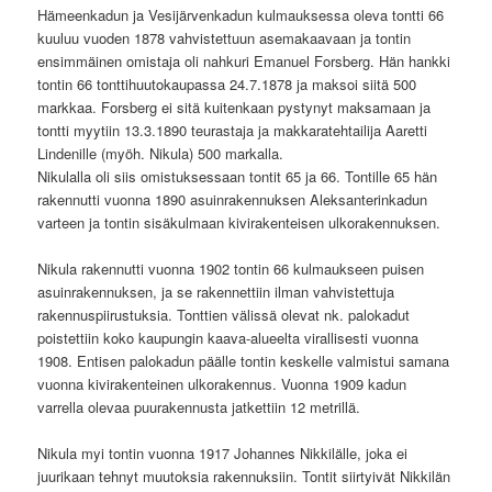
Hämeenkadun ja Vesijärvenkadun kulmauksessa oleva tontti 66
kuuluu vuoden 1878 vahvistettuun asemakaavaan ja tontin
ensimmäinen omistaja oli nahkuri Emanuel Forsberg. Hän hankki
tontin 66 tonttihuutokaupassa 24.7.1878 ja maksoi siitä 500
markkaa. Forsberg ei sitä kuitenkaan pystynyt maksamaan ja
tontti myytiin 13.3.1890 teurastaja ja makkaratehtailija Aaretti
Lindenille (myöh. Nikula) 500 markalla.
Nikulalla oli siis omistuksessaan tontit 65 ja 66. Tontille 65 hän
rakennutti vuonna 1890 asuinrakennuksen Aleksanterinkadun
varteen ja tontin sisäkulmaan kivirakenteisen ulkorakennuksen.
Nikula rakennutti vuonna 1902 tontin 66 kulmaukseen puisen
asuinrakennuksen, ja se rakennettiin ilman vahvistettuja
rakennuspiirustuksia. Tonttien välissä olevat nk. palokadut
poistettiin koko kaupungin kaava-alueelta virallisesti vuonna
1908. Entisen palokadun päälle tontin keskelle valmistui samana
vuonna kivirakenteinen ulkorakennus. Vuonna 1909 kadun
varrella olevaa puurakennusta jatkettiin 12 metrillä.
Nikula myi tontin vuonna 1917 Johannes Nikkilälle, joka ei
juurikaan tehnyt muutoksia rakennuksiin. Tontit siirtyivät Nikkilän