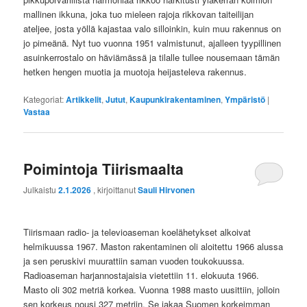
mallinen ikkuna, joka tuo mieleen rajoja rikkovan taiteilijan
ateljee, josta yöllä kajastaa valo silloinkin, kuin muu rakennus on
jo pimeänä. Nyt tuo vuonna 1951 valmistunut, ajalleen tyypillinen
asuinkerrostalo on häviämässä ja tilalle tullee nousemaan tämän
hetken hengen muotia ja muotoja heijasteleva rakennus.
Kategoriat:
Artikkelit
,
Jutut
,
Kaupunkirakentaminen
,
Ympäristö
|
Vastaa
Poimintoja Tiirismaalta
Julkaistu
2.1.2026
, kirjoittanut
Sauli Hirvonen
Tiirismaan radio- ja televioaseman koelähetykset alkoivat
helmikuussa 1967. Maston rakentaminen oli aloitettu 1966 alussa
ja sen peruskivi muurattiin saman vuoden toukokuussa.
Radioaseman harjannostajaisia vietettiin 11. elokuuta 1966.
Masto oli 302 metriä korkea. Vuonna 1988 masto uusittiin, jolloin
sen korkeus nousi 327 metriin. Se jakaa Suomen korkeimman