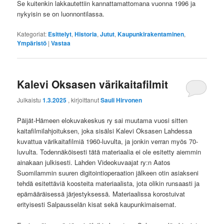
Se kuitenkin lakkautettiin kannattamattomana vuonna 1996 ja
nykyisin se on luonnontilassa.
Kategoriat:
Esittelyt
,
Historia
,
Jutut
,
Kaupunkirakentaminen
,
Ympäristö
|
Vastaa
Kalevi Oksasen värikaitafilmit
Julkaistu
1.3.2025
, kirjoittanut
Sauli Hirvonen
Päijät-Hämeen elokuvakeskus ry sai muutama vuosi sitten
kaitafilmilahjoituksen, joka sisälsi Kalevi Oksasen Lahdessa
kuvattua värikaitafilmiä 1960-luvulta, ja jonkin verran myös 70-
luvulta. Todennäköisesti tätä materiaalia ei ole esitetty aiemmin
ainakaan julkisesti. Lahden Videokuvaajat ry:n Aatos
Suomilammin suuren digitointioperaation jälkeen otin asiakseni
tehdä esitettäviä koosteita materiaalista, jota olikin runsaasti ja
epämääräisessä järjestyksessä. Materiaalissa korostuivat
erityisesti Salpausselän kisat sekä kaupunkimaisemat.