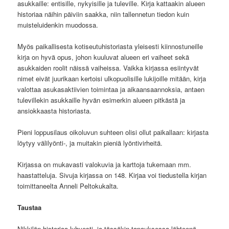
asukkaille: entisille, nykyisille ja tuleville. Kirja kattaakin alueen
historiaa näihin päiviin saakka, niin tallennetun tiedon kuin
muisteluidenkin muodossa.
Myös paikallisesta kotiseutuhistoriasta yleisesti kiinnostuneille
kirja on hyvä opus, johon kuuluvat alueen eri vaiheet sekä
asukkaiden roolit näissä vaiheissa. Vaikka kirjassa esiintyvät
nimet eivät juurikaan kertoisi ulkopuolisille lukijoille mitään, kirja
valottaa asukasaktiivien toimintaa ja aikaansaannoksia, antaen
tulevillekin asukkaille hyvän esimerkin alueen pitkästä ja
ansiokkaasta historiasta.
Pieni loppusilaus oikoluvun suhteen olisi ollut paikallaan: kirjasta
löytyy välilyönti-, ja muitakin pieniä lyöntivirheitä.
Kirjassa on mukavasti valokuvia ja karttoja tukemaan mm.
haastatteluja. Sivuja kirjassa on 148. Kirjaa voi tiedustella kirjan
toimittaneelta Anneli Peltokukalta.
Taustaa
Nikkilän historiaa lyhyesti, ja tässäkin tapauksessa lähteenä