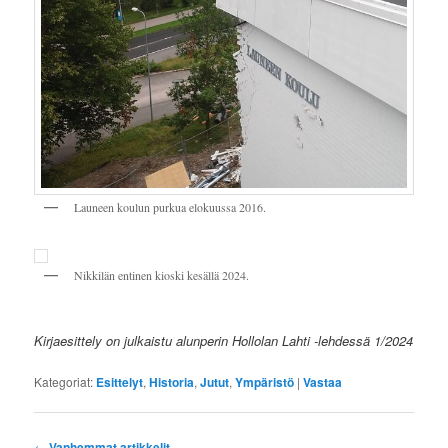
Launeen koulun purkua elokuussa 2016.
Nikkilän entinen kioski kesällä 2024.
Kirjaesittely on julkaistu alunperin Hollolan Lahti -lehdessä 1/2024
Kategoriat:
Esittelyt
,
Historia
,
Jutut
,
Ympäristö
|
Vastaa
Artikkelien
←
Vanhemmat artikkelit