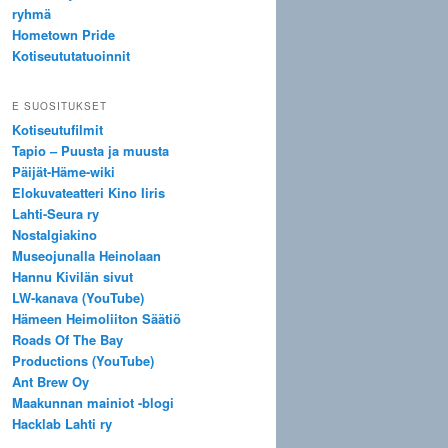
ryhmä
Hometown Pride
Kotiseututatuoinnit
E SUOSITUKSET
Kotiseutufilmit
Tapio – Puusta ja muusta
Päijät-Häme-wiki
Elokuvateatteri Kino Iiris
Lahti-Seura ry
Nostalgiakino
Museojunalla Heinolaan
Hannu Kivilän sivut
LW-kanava (YouTube)
Hämeen Heimoliiton Säätiö
Roads Of The Bay
Productions (YouTube)
Ant Brew Oy
Maakunnan mainiot -blogi
Hacklab Lahti ry