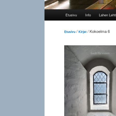
Päävalikko
Etusivu
Info
Lahen Leht
/
/ Kokoelma 6
Etusivu
Kirjat