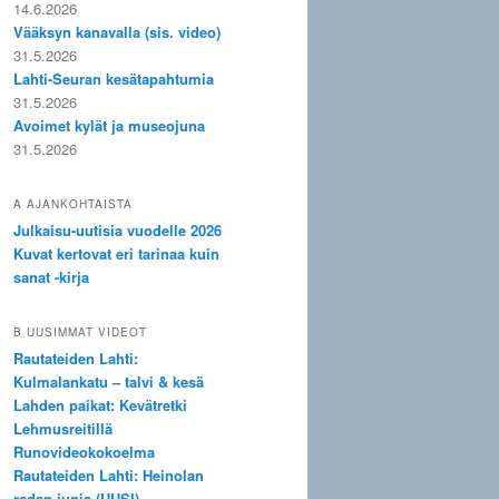
14.6.2026
Vääksyn kanavalla (sis. video)
31.5.2026
Lahti-Seuran kesätapahtumia
31.5.2026
Avoimet kylät ja museojuna
31.5.2026
A AJANKOHTAISTA
Julkaisu-uutisia vuodelle 2026
Kuvat kertovat eri tarinaa kuin
sanat -kirja
B UUSIMMAT VIDEOT
Rautateiden Lahti:
Kulmalankatu – talvi & kesä
Lahden paikat: Kevätretki
Lehmusreitillä
Runovideokokoelma
Rautateiden Lahti: Heinolan
radan junia (UUSI)