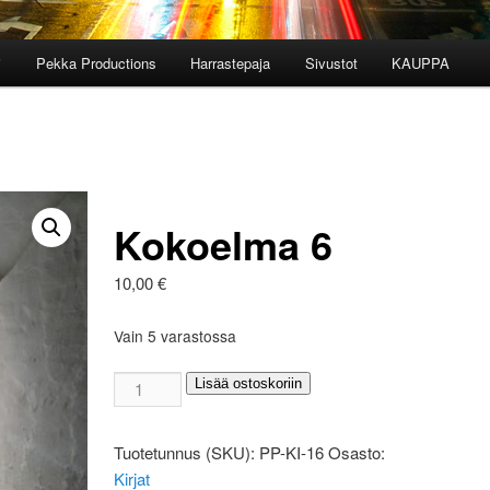
i
Pekka Productions
Harrastepaja
Sivustot
KAUPPA
Kokoelma 6
10,00
€
Vain 5 varastossa
Kokoelma
Lisää ostoskoriin
6
määrä
Tuotetunnus (SKU):
PP-KI-16
Osasto:
Kirjat