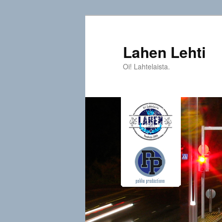
Siirry
sisältöön
Lahen Lehti
Oi! Lahtelaista.