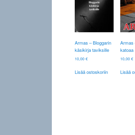
Armas – Bloggarin
Armas 
käsikirja taviksille
katoaa
10,00
€
10,00
€
Lisää ostoskoriin
Lisää o