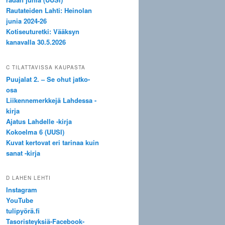
Rautateiden Lahti: Heinolan
junia 2024-26
Kotiseuturetki: Vääksyn
kanavalla 30.5.2026
C TILATTAVISSA KAUPASTA
Puujalat 2. – Se ohut jatko-
osa
Liikennemerkkejä Lahdessa -
kirja
Ajatus Lahdelle -kirja
Kokoelma 6 (UUSI)
Kuvat kertovat eri tarinaa kuin
sanat -kirja
D LAHEN LEHTI
Instagram
YouTube
tulipyörä.fi
Tasoristeyksiä-Facebook-