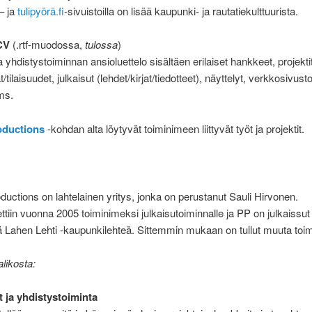
– ja
tulipyörä.fi
-sivuistoilla on lisää kaupunki- ja rautatiekulttuurista.
CV
(.rtf-muodossa,
tulossa
)
a yhdistystoiminnan ansioluettelo sisältäen erilaiset hankkeet, projektit
tilaisuudet, julkaisut (lehdet/kirjat/tiedotteet), näyttelyt, verkkosivusto
yms.
oductions
-kohdan alta löytyvät toiminimeen liittyvät työt ja projektit.
uctions on lahtelainen yritys, jonka on perustanut Sauli Hirvonen.
ttiin vuonna 2005 toiminimeksi julkaisutoiminnalle ja PP on julkaissu
 Lahen Lehti -kaupunkilehteä. Sittemmin mukaan on tullut muuta toim
likosta:
t ja yhdistystoiminta