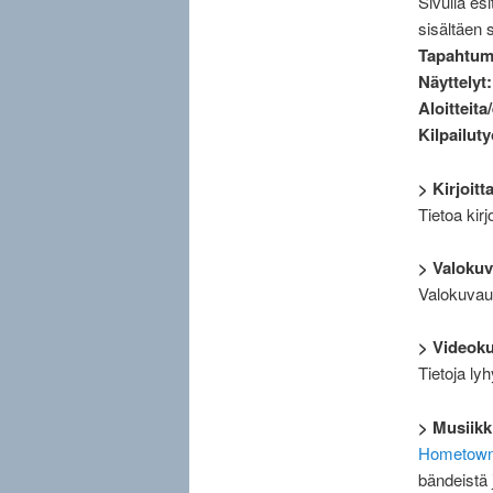
Sivulla es
sisältäen 
Tapahtum
Näyttelyt
Aloitteita
Kilpailut
> Kirjoit
Tietoa kirj
> Valoku
Valokuvauk
> Videok
Tietoja ly
> Musiikk
Hometown
bändeistä 