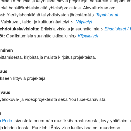
itellään menneitä ja käynnissä olevia projekteja, hankkeita ja tapahtum
sekä henkilökohtaisia että yhteisöprojekteja. Alavalikoissa on:
at:
Yksityishenkilönä tai yhdistysten järjestämät >
Tapahtumat
:
Valokuva-, taide- ja kulttuurinäyttelyt
>
Näyttelyt
/ehdotuksia/visioita:
Erilaisia visioita ja suunnitelmia
>
Ehdotukset / V
yöt:
Osallistumisia suunnittelukilpailuihin
>
Kilpailutyöt
taminen
oittamisesta, kirjoista ja muista kirjoitusprojekteista.
vaus
seen liittyviä projekteja.
uvaus
hytelokuva- ja videoprojekteista sekä YouTube-kanavista.
i
 Pride
-sivustolla enemmän musiikkiharrastuksesta, levy-yhtiötoimin
ja lehden teosta. Punklehti Ähky-zine luettavissa pdf-muodossa.