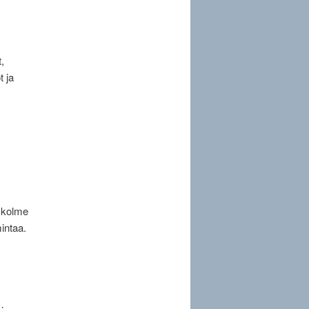
,
t ja
t kolme
intaa.