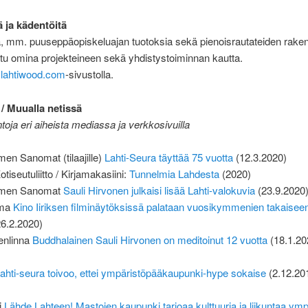
ä ja kädentöitä
, mm. puuseppäopiskeluajan tuotoksia sekä pienoisrautateiden rakent
ttu omina projekteineen sekä yhdistystoiminnan kautta.
a
lahtiwood.com
-sivustolla.
/ Muualla netissä
ntoja eri aiheista mediassa ja verkkosivuilla
en Sanomat (tilaajille)
Lahti-Seura täyttää 75 vuotta
(12.3.2020)
iseutuliitto / Kirjamakasiini:
Tunnelmia Lahdesta
(2020)
omen Sanomat
Sauli Hirvonen julkaisi lisää Lahti-valokuvia
(23.9.2020
ima
Kino Iiriksen filminäytöksissä palataan vuosikymmenien takaisee
6.2.2020)
enlinna
Buddhalainen Sauli Hirvonen on meditoinut 12 vuotta
(18.1.20
ahti-seura toivoo, ettei ympäristöpääkaupunki-hype sokaise
(2.12.20
i
Lähde Lahteen! Mastojen kaupunki tarjoaa kulttuuria ja liikuntaa ymp