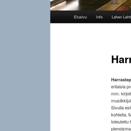
Päävalikko
Etusivu
Info
Lahen Leht
Har
Harrastep
erilaisia p
mm.
kirjoi
musiikkiju
Sivulla es
kohteita. 
toteutettu 
pienoismall