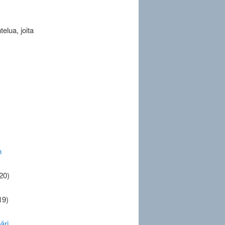
elua, joita
)
n
20)
19)
äri