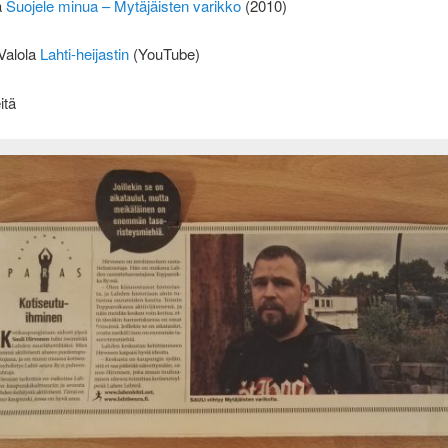
a
Suojele minua – Mytäjäisten varikko
(2010)
Valola
Lahti-heijastin
(YouTube)
itä