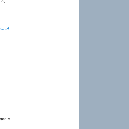
ia,
isiot
nasta,