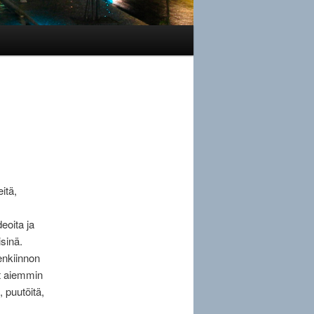
itä,
deoita ja
isinä.
lenkiinnon
at aiemmin
, puutöitä,