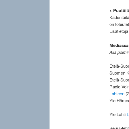
> Puutöit
Kädentöitä
on toteute
Lisätietoj
Mediassa 
Alla poimi
Etelä-Suom
Suomen Kot
Etelä-Su
Radio Vo
Lahteen
(2
Yle Häme
Yle Lahti
L
Seura-leht