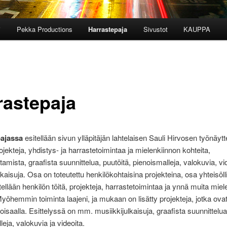
i
Pekka Productions
Harrastepaja
Sivustot
KAUPPA
rastepaja
ajassa
esitellään sivun ylläpitäjän lahtelaisen Sauli Hirvosen työnäytte
rojekteja, yhdistys- ja harrastetoimintaa ja mielenkiinnon kohteita,
ttamista, graafista suunnittelua, puutöitä, pienoismalleja, valokuvia, vi
lkaisuja. Osa on toteutettu henkilökohtaisina projekteina, osa yhteisöll
itellään henkilön töitä, projekteja, harrastetoimintaa ja ynnä muita mie
Myöhemmin toiminta laajeni, ja mukaan on lisätty projekteja, jotka ov
toisaalla. Esittelyssä on mm. musiikkijulkaisuja, graafista suunnittelua
eja, valokuvia ja videoita.