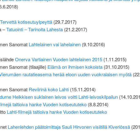
6.6.2018)
Tervettä kotiseutuylpeyttä
(29.7.2017)
a –
Tatuointi – Tarinoita Lahesta
(21.2.2017)
omen Sanomat
Lahtelainen vai lahelainen
(9.10.2016)
tislähde
Onerva Vartiainen Vuoden lahtelainen 2015
(1.11.2015)
en Sanomat (tilaajille)
Elämä on ihmisen kokoista
(31.10.2015)
Vierumäen rautatieasema herää eloon uuden vuokralaisen myötä
(22
omen Sanomat
Reviirinä koko Lahti
(15.11.2014)
durne Heikkisen suklainen leivos voitti Lahti-leivoskilpailun
(14.10.20
filmejä taltioiva hanke Vuoden kotiseututeko
(8.8.2014)
itto
Lahti-filmejä taltioiva hanke Vuoden kotiseututeko
a.net
Lahenlehden päätoimittaja Sauli Hirvonen visiitillä Kiveriössä
(201