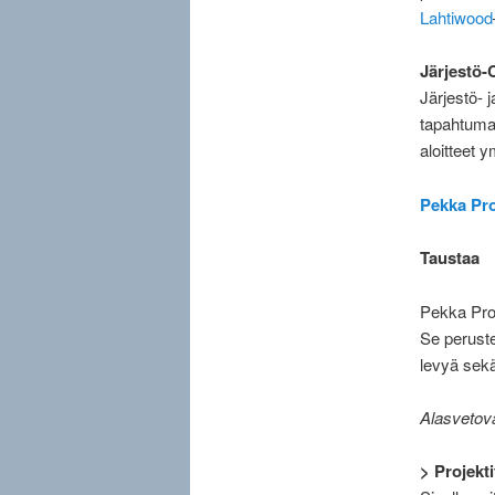
Lahtiwood
Järjestö-
Järjestö- j
tapahtumat/
aloitteet 
Pekka Pr
Taustaa
Pekka Prod
Se peruste
levyä sekä
Alasvetova
> Projekti