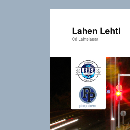
Siirry
sisältöön
Lahen Lehti
Oi! Lahtelaista.