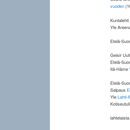
vuoden
(1
Kuntalehti
Yle Areen
Etelä-Su
Geisir Uu
Etelä-Suom
Itä-Häme
Etelä-Su
Salpaus
E
Yle
Lahti-
Kotiseutuli
lahtelaist