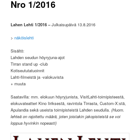
Nro 1/2016
Lahen Lehti 1/2016 –
Julkaisupäivä 13.8.2016
>
näköislehti
Sisältö:
Lahden seudun höyryjuna-ajot
Tirran stand up -club
Kotiseututatuoinnit
Lahti-filmeistä ja -valokuvista
+ muuta
Saatavilla: mm. elokuun höyryjunista, VisitLahti-toimipisteestä,
elokuvateatteri Kino Iiriksestä, ravintola Tirrasta, Custom-X:stä,
Apulandia sekä useista toimipisteistä Lahden seudulla.
(Huom.
lehteä on rajoitettu määrä, joten joistakin jakopisteistä se voi
loppua hyvinkin nopeasti)