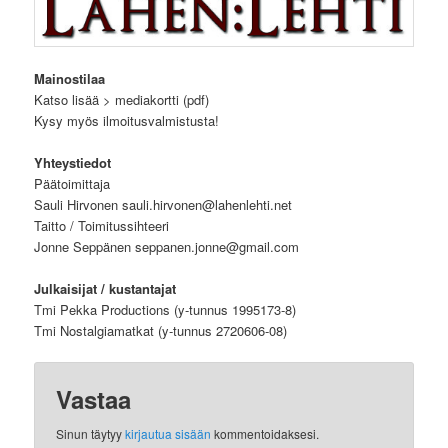
Mainostilaa
Katso lisää > mediakortti (pdf)
Kysy myös ilmoitusvalmistusta!
Yhteystiedot
Päätoimittaja
Sauli Hirvonen sauli.hirvonen@lahenlehti.net
Taitto / Toimitussihteeri
Jonne Seppänen seppanen.jonne@gmail.com
Julkaisijat / kustantajat
Tmi Pekka Productions (y-tunnus 1995173-8)
Tmi Nostalgiamatkat (y-tunnus 2720606-08)
Vastaa
Sinun täytyy
kirjautua sisään
kommentoidaksesi.