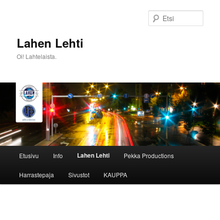
Siirry
sisältöön
Etsi
Lahen Lehti
Oi! Lahtelaista.
Päävalikko
Lahen Lehti
Etusivu
Info
Pekka Productions
Harrastepaja
Sivustot
KAUPPA