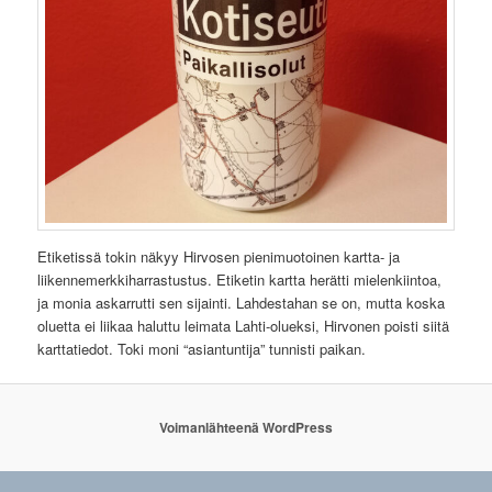
Etiketissä tokin näkyy Hirvosen pienimuotoinen kartta- ja
liikennemerkkiharrastustus. Etiketin kartta herätti mielenkiintoa,
ja monia askarrutti sen sijainti. Lahdestahan se on, mutta koska
oluetta ei liikaa haluttu leimata Lahti-olueksi, Hirvonen poisti siitä
karttatiedot. Toki moni “asiantuntija” tunnisti paikan.
Voimanlähteenä WordPress