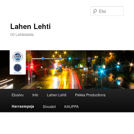
Siirry
sisältöön
Etsi
Lahen Lehti
Oi! Lahtelaista.
Päävalikko
Etusivu
Info
Lahen Lehti
Pekka Productions
Harrastepaja
Sivustot
KAUPPA