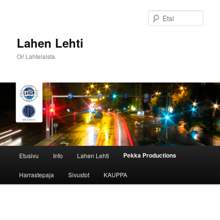
Siirry
sisältöön
Etsi
Lahen Lehti
Oi! Lahtelaista.
Päävalikko
Pekka Productions
Etusivu
Info
Lahen Lehti
Harrastepaja
Sivustot
KAUPPA