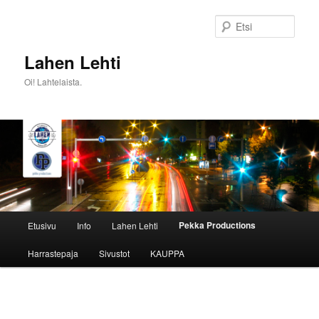
Siirry
sisältöön
Etsi
Lahen Lehti
Oi! Lahtelaista.
Päävalikko
Pekka Productions
Etusivu
Info
Lahen Lehti
Harrastepaja
Sivustot
KAUPPA