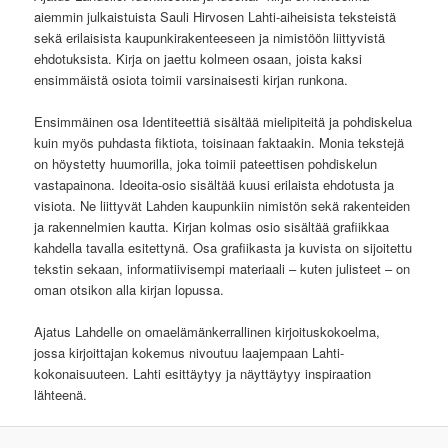
aiemmin julkaistuista Sauli Hirvosen Lahti-aiheisista teksteistä
sekä erilaisista kaupunkirakenteeseen ja nimistöön liittyvistä
ehdotuksista. Kirja on jaettu kolmeen osaan, joista kaksi
ensimmäistä osiota toimii varsinaisesti kirjan runkona.
Ensimmäinen osa Identiteettiä sisältää mielipiteitä ja pohdiskelua
kuin myös puhdasta fiktiota, toisinaan faktaakin. Monia tekstejä
on höystetty huumorilla, joka toimii pateettisen pohdiskelun
vastapainona. Ideoita-osio sisältää kuusi erilaista ehdotusta ja
visiota. Ne liittyvät Lahden kaupunkiin nimistön sekä rakenteiden
ja rakennelmien kautta. Kirjan kolmas osio sisältää grafiikkaa
kahdella tavalla esitettynä. Osa grafiikasta ja kuvista on sijoitettu
tekstin sekaan, informatiivisempi materiaali – kuten julisteet – on
oman otsikon alla kirjan lopussa.
Ajatus Lahdelle on omaelämänkerrallinen kirjoituskokoelma,
jossa kirjoittajan kokemus nivoutuu laajempaan Lahti-
kokonaisuuteen. Lahti esittäytyy ja näyttäytyy inspiraation
lähteenä.