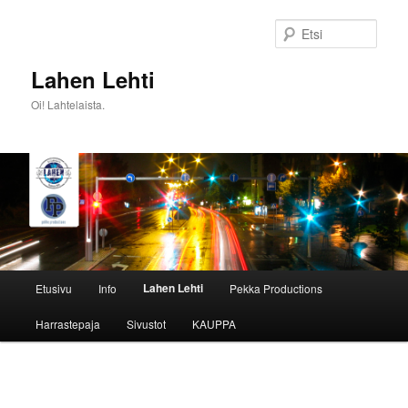
Siirry
sisältöön
Etsi
Lahen Lehti
Oi! Lahtelaista.
Päävalikko
Lahen Lehti
Etusivu
Info
Pekka Productions
Harrastepaja
Sivustot
KAUPPA