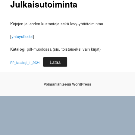
Julkaisutoiminta
Kirjojen ja lehden kustantaja sekä levy-yhtiötoimintaa.
[
yhteystiedot
]
Katalogi
pdf-muodossa (sis. toistaiseksi vain kirjat)
Lataa
PP_katalogi_1_2024
Voimanlähteenä WordPress