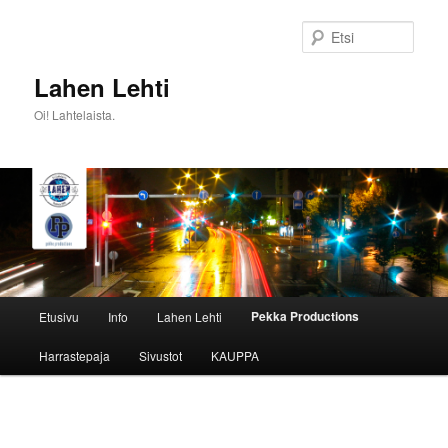
Siirry
sisältöön
Etsi
Lahen Lehti
Oi! Lahtelaista.
Päävalikko
Pekka Productions
Etusivu
Info
Lahen Lehti
Harrastepaja
Sivustot
KAUPPA