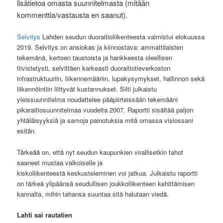
lisätietoa omasta suunnitelmasta (mitään
kommenttia/vastausta en saanut).
Selvitys
Lahden seudun duoraitioliikenteesta valmistui elokuussa
2019. Selvitys on ansiokas ja kiinnostava: ammattilaisten
tekemänä, kertoen taustoista ja hankkeesta oleellisen
tiivistetysti, selvittäen karkeasti duoraitiotieverkoston
infrastruktuuriin, liikennemääriin, lupakysymykset, hallinnon sekä
liikennöintiin liittyvät kustannukset. Silti julkaistu
yleissuunnitelma noudattelee pääpiirteissään tekemääni
pikaraitiosuunnitelmaa vuodelta 2007. Raportti sisältää paljon
yhtäläisyyksiä ja samoja painotuksia mitä omassa visiossani
esitän.
Tärkeää on, että nyt seudun kaupunkien virallisetkin tahot
saaneet mustaa valkoiselle ja
kiskoliikenteestä keskusteleminen voi jatkua. Julkaistu raportti
on tärkeä ylipäänsä seudullisen joukkoliikenteen kehittämisen
kannalta, mihin tahansa suuntaa sitä halutaan viedä.
Lahti sai rautatien