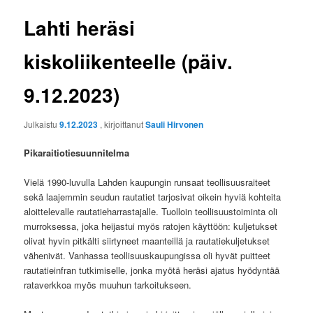
Lahti heräsi
kiskoliikenteelle (päiv.
9.12.2023)
Julkaistu
9.12.2023
, kirjoittanut
Sauli Hirvonen
Pikaraitiotiesuunnitelma
Vielä 1990-luvulla Lahden kaupungin runsaat teollisuusraiteet
sekä laajemmin seudun rautatiet tarjosivat oikein hyviä kohteita
aloittelevalle rautatieharrastajalle. Tuolloin teollisuustoiminta oli
murroksessa, joka heijastui myös ratojen käyttöön: kuljetukset
olivat hyvin pitkälti siirtyneet maanteillä ja rautatiekuljetukset
vähenivät. Vanhassa teollisuuskaupungissa oli hyvät puitteet
rautatieinfran tutkimiselle, jonka myötä heräsi ajatus hyödyntää
rataverkkoa myös muuhun tarkoitukseen.