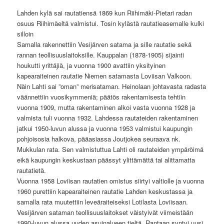
Lahden kylä sai rautatiensä 1869 kun Riihimäki-Pietari radan
osuus Riihimäeltä valmistui. Tosin kylästä rautatieasemalle kulki
silloin
Samalla rakennettiin Vesijärven satama ja sille rautatie sekä
rannan teollisuuslaitoksille. Kauppalan (1878-1905) sijainti
houkutti yrittäjiä, ja vuonna 1900 avattiin yksityinen
kapearaiteinen rautatie Niemen satamasta Loviisan Valkoon.
Näin Lahti sai ”oman” merisataman. Heinolaan johtavasta radasta
väännettiin vuosikymmeniä; päätös rakentamisesta tehtiin
vuonna 1909, mutta rakentaminen alkoi vasta vuonna 1928 ja
valmista tuli vuonna 1932. Lahdessa rautateiden rakentaminen
jatkui 1950-luvun alussa ja vuonna 1953 valmistui kaupungin
pohjoisosia halkova, pääasiassa Joutjokea seuraava nk.
Mukkulan rata. Sen valmistuttua Lahti oli rautateiden ympäröimä
eikä kaupungin keskustaan päässyt ylittämättä tai alittamatta
rautatietä.
Vuonna 1958 Loviisan rautatien omistus siirtyi valtiolle ja vuonna
1960 purettiin kapearaiteinen rautatie Lahden keskustassa ja
samalla rata muutettiin leveäraiteiseksi Lotilasta Loviisaan.
Vesijärven sataman teollisuuslaitokset väistyivät viimeistään
1990-luvun alussa uuden asuinalueen tieltä. Rantaan syntyi uusi