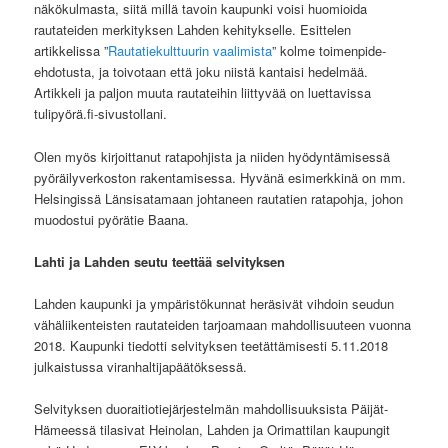
näkökulmasta, siitä millä tavoin kaupunki voisi huomioida
rautateiden merkityksen Lahden kehitykselle. Esittelen
artikkelissa ”
Rautatiekulttuurin vaalimista
” kolme toimenpide-
ehdotusta, ja toivotaan että joku niistä kantaisi hedelmää.
Artikkeli ja paljon muuta rautateihin liittyvää on luettavissa
tulipyörä.fi-sivustollani.
Olen myös kirjoittanut ratapohjista ja niiden hyödyntämisessä
pyöräilyverkoston rakentamisessa. Hyvänä esimerkkinä on mm.
Helsingissä Länsisatamaan johtaneen rautatien ratapohja, johon
muodostui pyörätie Baana.
Lahti ja Lahden seutu teettää selvityksen
Lahden kaupunki ja ympäristökunnat heräsivät vihdoin seudun
vähäliikenteisten rautateiden tarjoamaan mahdollisuuteen vuonna
2018. Kaupunki tiedotti selvityksen teetättämisesti 5.11.2018
julkaistussa viranhaltijapäätöksessä.
Selvityksen duoraitiotiejärjestelmän mahdollisuuksista Päijät-
Hämeessä tilasivat Heinolan, Lahden ja Orimattilan kaupungit