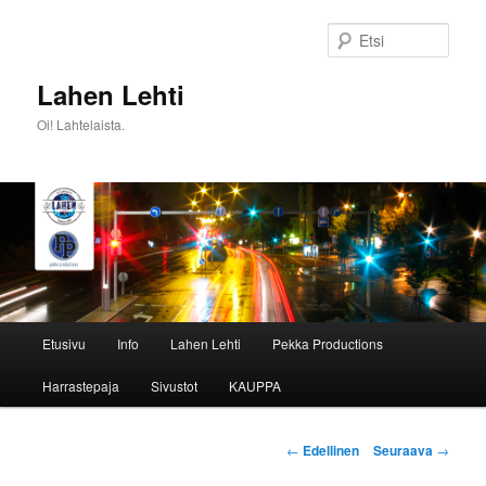
Siirry
sisältöön
Etsi
Lahen Lehti
Oi! Lahtelaista.
Päävalikko
Etusivu
Info
Lahen Lehti
Pekka Productions
Harrastepaja
Sivustot
KAUPPA
Artikkelien
←
Edellinen
Seuraava
→
selaus