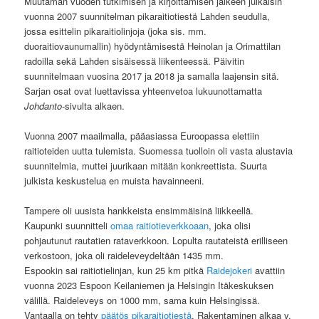
Muutaman vuoden tutkimisen ja kirjoittamisen jälkeen julkaisin
vuonna 2007 suunnitelman pikaraitiotiestä Lahden seudulla,
jossa esittelin pikaraitiolinjoja (joka sis. mm.
duoraitiovaunumallin) hyödyntämisestä Heinolan ja Orimattilan
radoilla sekä Lahden sisäisessä liikenteessä. Päivitin
suunnitelmaan vuosina 2017 ja 2018 ja samalla laajensin sitä.
Sarjan osat ovat luettavissa yhteenvetoa lukuunottamatta
Johdanto
-sivulta alkaen.
Vuonna 2007 maailmalla, pääasiassa Euroopassa elettiin
raitioteiden uutta tulemista. Suomessa tuolloin oli vasta alustavia
suunnitelmia, muttei juurikaan mitään konkreettista. Suurta
julkista keskustelua en muista havainneeni.
Tampere oli uusista hankkeista ensimmäisinä liikkeellä.
Kaupunki suunnitteli
omaa raitiotieverkkoaan
, joka olisi
pohjautunut rautatien rataverkkoon. Lopulta rautateistä erilliseen
verkostoon, joka oli raideleveydeltään 1435 mm.
Espookin sai raitiotielinjan, kun 25 km pitkä
Raidejokeri
avattiin
vuonna 2023 Espoon Keilaniemen ja Helsingin Itäkeskuksen
välillä. Raideleveys on 1000 mm, sama kuin Helsingissä.
Vantaalla on tehty
päätös pikaraitiotiestä
. Rakentaminen alkaa v.