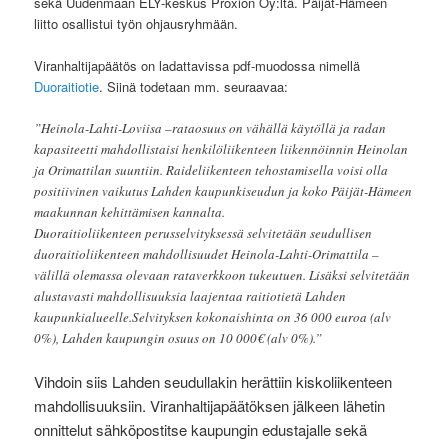
sekä Uudenmaan ELY-keskus Proxion Oy:ltä. Päijät-Hämeen
liitto osallistui työn ohjausryhmään.
Viranhaltijapäätös on ladattavissa pdf-muodossa nimellä
Duoraitiotie
. Siinä todetaan mm. seuraavaa:
”Heinola-Lahti-Loviisa –rataosuus on vähällä käytöllä ja radan
kapasiteetti mahdollistaisi henkilöliikenteen liikennöinnin Heinolan
ja Orimattilan suuntiin. Raideliikenteen tehostamisella voisi olla
positiivinen vaikutus Lahden kaupunkiseudun ja koko Päijät-Hämeen
maakunnan kehittämisen kannalta.
Duoraitioliikenteen perusselvityksessä selvitetään seudullisen
duoraitioliikenteen mahdollisuudet Heinola-Lahti-Orimattila –
välillä olemassa olevaan rataverkkoon tukeutuen. Lisäksi selvitetään
alustavasti mahdollisuuksia laajentaa raitiotietä Lahden
kaupunkialueelle.Selvityksen kokonaishinta on 36 000 euroa (alv
0%), Lahden kaupungin osuus on 10 000€ (alv 0%).”
Vihdoin siis Lahden seudullakin herättiin kiskoliikenteen
mahdollisuuksiin. Viranhaltijapäätöksen jälkeen lähetin
onnittelut sähköpostitse kaupungin edustajalle sekä