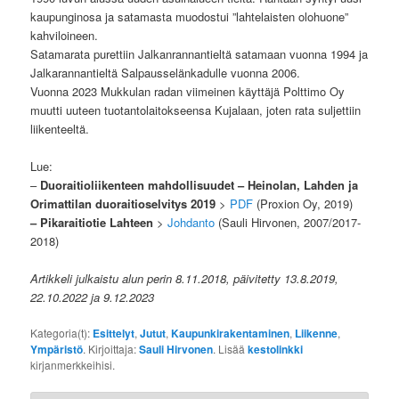
kaupunginosa ja satamasta muodostui ”lahtelaisten olohuone”
kahviloineen.
Satamarata purettiin Jalkanrannantieltä satamaan vuonna 1994 ja
Jalkarannantieltä Salpausselänkadulle vuonna 2006.
Vuonna 2023 Mukkulan radan viimeinen käyttäjä Polttimo Oy
muutti uuteen tuotantolaitokseensa Kujalaan, joten rata suljettiin
liikenteeltä.
Lue:
–
Duoraitioliikenteen mahdollisuudet – Heinolan, Lahden ja
Orimattilan duoraitioselvitys 2019
>
PDF
(Proxion Oy, 2019)
–
Pikaraitiotie Lahteen
>
Johdanto
(Sauli Hirvonen, 2007/2017-
2018)
Artikkeli julkaistu alun perin 8.11.2018, päivitetty 13.8.2019,
22.10.2022 ja 9.12.2023
Kategoria(t):
Esittelyt
,
Jutut
,
Kaupunkirakentaminen
,
Liikenne
,
Ympäristö
. Kirjoittaja:
Sauli Hirvonen
. Lisää
kestolinkki
kirjanmerkkeihisi.