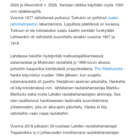
2024 ja liikennöinti v. 2029. Vantaan ratikka käyttäisi myös 1000
mm raideleveyttä.
Vuonna 1977 raitiotiensä purkanut Turkukin on pohtinut
uuden
raitiotielinjaston
rakentamista. Lopullisia päätöksiä on luvassa.
Turkuun ei ole toistaiseksi saatu saatiin sentään funikylääri.
Lahteenkin oli raitiotietä suunniteltu ainakin vuosina 1907 ja
1919.
Lahdessa haluttiin hyödyntää matkustajaliikenteessä
satamarataa ja Mukkulan rautatietä jo 1990-luvun alussa,
puhuttiin kaupunkia kiertävästä ympyräradasta.
Pro Sibeliusrata
-
hanke käynnistyi vuoden 1994 jälkeen, kun suojeltu
satamarautatie oli purettu Vesijärven aseman edustalta. Hanketta
oli käynnistämässä mm. lahtelainen rautatieharrastaja Markku
Meriluoto sekä muita Lahden rautatieharrastajien aktiiveja. Itse
olen osallistunut hankkeeseen laatimalla suunnitelmista
yhteenvedon, jota on aika-ajoin päivitetty. Hanke ei liity
raitioteihin vaan nojaa rautateihin.
Vuonna 2018 julkaisin 30-vuotiaan Lahden rautatieharrastajat
Topparoikka ry:n juhlavuoden innoittamana rautatieharrastajan