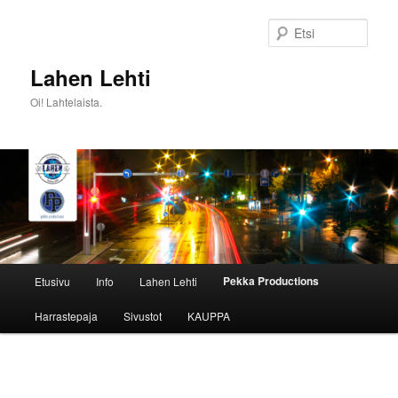
Siirry
sisältöön
Etsi
Lahen Lehti
Oi! Lahtelaista.
Päävalikko
Pekka Productions
Etusivu
Info
Lahen Lehti
Harrastepaja
Sivustot
KAUPPA