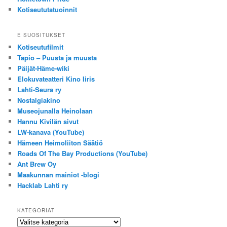
Kotiseututatuoinnit
E SUOSITUKSET
Kotiseutufilmit
Tapio – Puusta ja muusta
Päijät-Häme-wiki
Elokuvateatteri Kino Iiris
Lahti-Seura ry
Nostalgiakino
Museojunalla Heinolaan
Hannu Kivilän sivut
LW-kanava (YouTube)
Hämeen Heimoliiton Säätiö
Roads Of The Bay Productions (YouTube)
Ant Brew Oy
Maakunnan mainiot -blogi
Hacklab Lahti ry
KATEGORIAT
Kategoriat