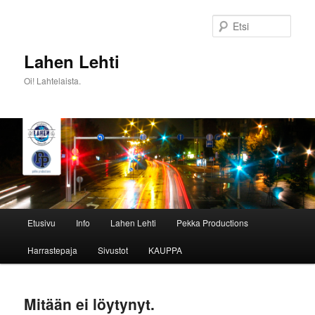
Siirry
Siirry
sisältöön
toissijaiseen
Etsi
sisältöön
Lahen Lehti
Oi! Lahtelaista.
Päävalikko
Etusivu
Info
Lahen Lehti
Pekka Productions
Harrastepaja
Sivustot
KAUPPA
Mitään ei löytynyt.