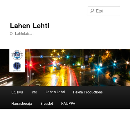
Siirry
sisältöön
Etsi
Lahen Lehti
Oi! Lahtelaista.
Päävalikko
Lahen Lehti
Etusivu
Info
Pekka Productions
Harrastepaja
Sivustot
KAUPPA