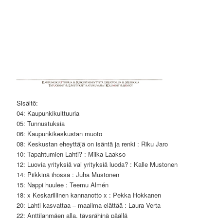
Sisältö:
04: Kaupunkikulttuuria
05: Tunnustuksia
06: Kaupunkikeskustan muoto
08: Keskustan eheyttäjä on isäntä ja renki : Riku Jaro
10: Tapahtumien Lahti? : Miika Laakso
12: Luovia yrityksiä vai yrityksiä luoda? : Kalle Mustonen
14: Piikkinä ihossa : Juha Mustonen
15: Nappi huulee : Teemu Almén
18: x Keskarillinen kannanotto x : Pekka Hokkanen
20: Lahti kasvattaa – maailma elättää : Laura Verta
22: Anttilanmäen alla, täysrähinä päällä