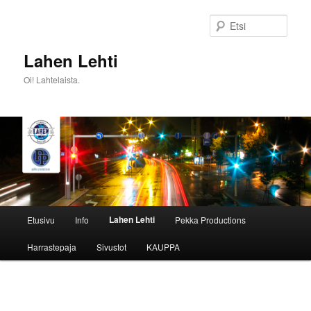
Siirry
sisältöön
Etsi
Lahen Lehti
Oi! Lahtelaista.
Päävalikko
Lahen Lehti
Etusivu
Info
Pekka Productions
Harrastepaja
Sivustot
KAUPPA