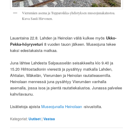
Vierumäen asema ja Topparoikka-yhdistyksen museojunakalustoa.
Kuva Sauli Hirvonen.
Lauantaina 22.8. Lahden ja Heinolan väliä kulkee myös
Ukko-
Pekka-höyryveturi
8 vuoden tauon jälkeen. Museojuna tekee
kaksi edestakaista matkaa.
Juna lähtee Lahdesta Salpausselän seisakkeelta klo 9.40 ja
15.20 Hiihtostadionin vierestä ja pysähtyy matkalla Lahden,
Ahtialan, Mäkelän, Vierumäen ja Heinolan rautatieasemilla.
Heinolaan mennessä juna pysähtyy Vierumäen vanhalla
asemalla, jossa isoa ja pientä rautatiekalustoa. Junassa palvelee
kahvilavaunu.
Lisätietoja ajoista
Museojunalla Heinolaan
-sivustolta.
Kategoriat:
Uutiset
|
Vastaa