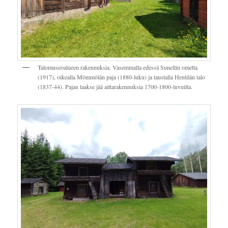
Talomuseoalueen rakennuksia. Vasemmalla edessä Sunellin ometta
(1917), oikealla Mömmölän paja (1880-luku) ja taustalla Hentilän talo
(1837-44). Pajan taakse jää aittarakennuksia 1700-1800-luvuilta.