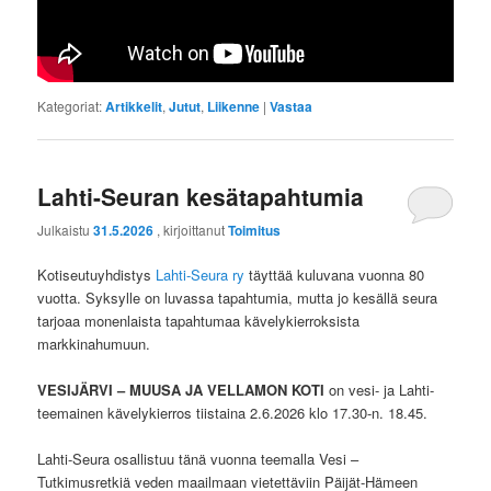
Kategoriat:
Artikkelit
,
Jutut
,
Liikenne
|
Vastaa
Lahti-Seuran kesätapahtumia
Julkaistu
31.5.2026
, kirjoittanut
Toimitus
Kotiseutuyhdistys
Lahti-Seura ry
täyttää kuluvana vuonna 80
vuotta. Syksylle on luvassa tapahtumia, mutta jo kesällä seura
tarjoaa monenlaista tapahtumaa kävelykierroksista
markkinahumuun.
VESIJÄRVI – MUUSA JA VELLAMON KOTI
on vesi- ja Lahti-
teemainen kävelykierros tiistaina 2.6.2026 klo 17.30-n. 18.45.
Lahti-Seura osallistuu tänä vuonna teemalla Vesi –
Tutkimusretkiä veden maailmaan vietettäviin Päijät-Hämeen