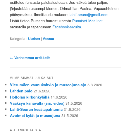
esittelee runsasta palokalustoaan. Jos väkeä tulee paljon,
järjestetään useampi kierros. Orimattilan Pasina. Vapaaehtoinen
pääsymaksu. Ilmoittaudu mukaan:
lahti.seura@gmail.com
Lisää tietoa Purasen harrastuksesta
Punaiset Masiinat
-
sivustolla ja tapahtuman
Facebook-sivulta
.
Kategoriat:
Uutiset
|
Vastaa
Artikkelien
←
Vanhemmat artikkelit
selaus
VIIMEISIMMÄT JULKAISUT
Vierumäen vaunukahvio ja museojuna-ajo
5.8.2026
Lahden palo
21.6.2026
Hollolan kirkonkylällä
14.6.2026
Vääksyn kanavalla (sis. video)
31.5.2026
Lahti-Seuran kesätapahtumia
31.5.2026
Avoimet kylät ja museojuna
31.5.2026
A AJANKOHTAISTA