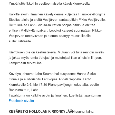
Ympäristöviikkoihin vesiteemaisella kävelykierroksella.
Kaikille avoin, ilmainen kävelykierros kuljettaa Piano-paviljongilta
Sibeliustalolle ja sieltä Vesijärven rantaa pitkin Pikku-Vesijärvelle.
Reitti kulkee Lahti-Loviisa-rautatien pohjaa pitkin ja ohittaa
entisen Myllykylän paikan. Lopuksi katseet suunnataan Pikku-
Vesijärven rantaviivaan ja kierros päättyy musiikilliselle
suihkulähteelle.
Kierroksen ote on keskusteleva. Mukaan voi tulla rennoin mielin
ja jakaa myös omia tietojasi ja muistojasi illan aiheisiin liittyen.
Lämpimästi tervetuloa!
Kävelyä johtavat Lahti-Seuran hallitusjäsenet Hanna-Sisko
Onnela ja auktorisoitu Lahti-opas Anneli Seppälä. Lähtö
kierrokselle 2.6. klo 17.30 Piano-paviljongin edustalta, osoite
Borupinraitti 6, Lahti.
Tapahtuma on kaikille avoin ja ilmainen. Lue lisää tapahtuman
Facebook-sivulta
KESÄRETKI HOLLOLAN KIRKONKYLÄÄN
sunnuntaina