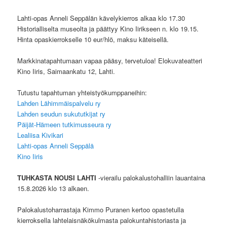
Lahti-opas Anneli Seppälän kävelykierros alkaa klo 17.30
Historialliselta museolta ja päättyy Kino Iirikseen n. klo 19.15.
Hinta opaskierrokselle 10 eur/hlö, maksu käteisellä.
Markkinatapahtumaan vapaa pääsy, tervetuloa! Elokuvateatteri
Kino Iiris, Saimaankatu 12, Lahti.
Tutustu tapahtuman yhteistyökumppaneihin:
Lahden Lähimmäispalvelu ry
Lahden seudun sukututkijat ry
Päijät-Hämeen tutkimusseura ry
Lealiisa Kivikari
Lahti-opas Anneli Seppälä
Kino Iiris
TUHKASTA NOUSI LAHTI
-vierailu palokalustohalliin lauantaina
15.8.2026 klo 13 alkaen.
Palokalustoharrastaja Kimmo Puranen kertoo opastetulla
kierroksella lahtelaisnäkökulmasta palokuntahistoriasta ja