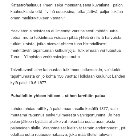
Katastrofaalisuus ilmeni sekä monisanaisena kuvailuna palon
kauheuksista että tiiviinä osuuksina, jotka jättivät paljon lukijan
oman mielikuvituksen varaan.”
Haaviston aineistossa ei ilmennyt varsinaisesti mitään uutta
tietoa, mutta tutkielmaa voidaan pitää yhteänä niistä harvoista
tutkimuksista, jotka nivovat yhteen tuon historiallisesti
merkittävän tapahtuman kulkulinjoja. Tutkielmaan voi tutustua
Turun Yliopiston verkkosivujen kautta.
Toivottavasti aihe kannustaa tutkimaan jatkossakin, vaikkakin
tapahtumasta on jo kohta 150 vuotta; Hollolaan kuulunut Lahden
kylä paloi 19.6.1877.
Puhallettiin yhteen hiileen – siihen tarvittiin paloa
Lahden ahdas raittikylä paloi maantasalle kesällä 1877, vain
muutama rakennus säilyi tulimerestä vahingoittumina. Jo heti
palon jälkeen kyläläiset alkoivat rakentaa uusia asumuksia
palaneiden tilalle. Viranomaiset kielsivät tämän ehdottomasti, piti
odottaa uutta ruutuasemakaava, joka määrittelisi tulevan