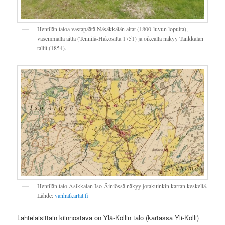
Hentilän taloa vastapäätä Näsäkkälän aitat (1800-luvun lopulta),
vasemmalla aitta (Tennilä-Hakosilta 1751) ja oikealla näkyy Tankkalan
tallit (1854).
Hentilän talo Asikkalan Iso-Äiniössä näkyy jotakuinkin kartan keskellä.
Lähde:
vanhatkartat.fi
Lahtelaisittain kiinnostava on Ylä-Köllin talo (kartassa Yli-Kölli)