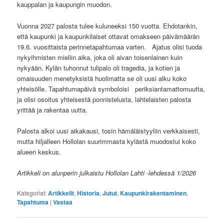
kauppalan ja kaupungin muodon.
Vuonna 2027 palosta tulee kuluneeksi 150 vuotta. Ehdotankin,
että kaupunki ja kaupunkilaiset ottavat omakseen päivämäärän
19.6. vuosittaista perinnetapahtumaa varten. Ajatus olisi tuoda
nykyihmisten mieliin aika, joka oli aivan toisenlainen kuin
nykyään. Kylän tuhonnut tulipalo oli tragedia, ja kotien ja
omaisuuden menetyksistä huolimatta se oli uusi alku koko
yhteisölle. Tapahtumapäivä symboloisi periksiantamattomuutta,
ja olisi osoitus yhteisestä ponnistelusta, lahtelaisten palosta
yrittää ja rakentaa uutta.
Palosta alkoi uusi aikakausi, tosin hämäläistyyliin verkkaisesti,
mutta hiljalleen Hollolan suurimmasta kylästä muodostui koko
alueen keskus.
Artikkeli on alunperin julkaistu Hollolan Lahti -lehdessä 1/2026
Kategoriat:
Artikkelit
,
Historia
,
Jutut
,
Kaupunkirakentaminen
,
Tapahtuma
|
Vastaa