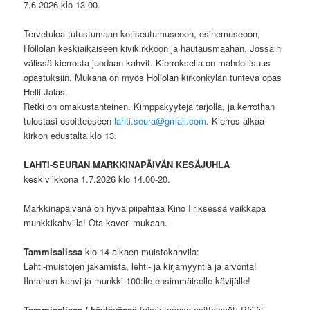
7.6.2026 klo 13.00.
Tervetuloa tutustumaan kotiseutumuseoon, esinemuseoon,
Hollolan keskiaikaiseen kivikirkkoon ja hautausmaahan. Jossain
välissä kierrosta juodaan kahvit. Kierroksella on mahdollisuus
opastuksiin. Mukana on myös Hollolan kirkonkylän tunteva opas
Helli Jalas.
Retki on omakustanteinen. Kimppakyytejä tarjolla, ja kerrothan
tulostasi osoitteeseen
lahti.seura@gmail.com
. Kierros alkaa
kirkon edustalta klo 13.
LAHTI-SEURAN MARKKINAPÄIVÄN KESÄJUHLA
keskiviikkona 1.7.2026 klo 14.00-20.
Markkinapäivänä on hyvä piipahtaa Kino Iiriksessä vaikkapa
munkkikahvilla! Ota kaveri mukaan.
Tammisalissa
klo 14 alkaen muistokahvila:
Lahti-muistojen jakamista, lehti- ja kirjamyyntiä ja arvonta!
Ilmainen kahvi ja munkki 100:lle ensimmäiselle kävijälle!
Tammisalissa / käytävässä
toimintaansa esittelevät: Päijät-