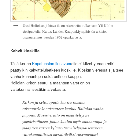
Uusi Hollolaan johtava tie on rakennettu kulkemaan Yli-Köllin
eteläpuolelta. Kartta: Lahden Kaupunkiympäristön arkisto,
osasuurennus vuoden 1962 opaskartasta.
Kahvit kioskilla
Tällä kertaa
Kapatuosian linnavuor
elle ei kiivetty vaan retki
päättyikin kahvitteluhetkeen kioskille. Kioskin vieressä sijaitsee
vanha kunnantupa sekä entinen kauppa.
Hollolan kirkon seutu ja maantien varsi on on
valtakunnallisestikin arvokasta.
Kirkon ja kellotapulin kanssa samaan
rakennuskokonaisuuteen kuuluu Hollolan vanha
pappila. Museovirasto on määritellyt ne
ympäristöineen, johon kuuluu myös kunnantupa ja
maantien varren kyläasutus viljelysmaisemineen,
valtakunnallisesti merkittäväksi rakennetuksi