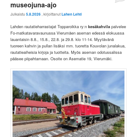
museojuna-ajo
Julkaistu
5.8.2026
, kirjoittanut
Lahen Lehti
Lahden rautatieharrastajat Topparoikka ry:n
kesäkahvila
palvelee
Fo-matkatavaravaunussa Vierumäen aseman edessä elokuussa
lauantaisin 8.8., 15.8., 22.8. ja 29.8. klo 11-14. Myytävänä
tuoreen kahvin ja pullan lisäksi mm. tuoretta Kouvolan junalakua,
rautatieaiheisia kirjoja ja tuotteita. Myös aseman odotussalissa
pääsee piipahtamaan. Osoite on Asematie 19, Vierumäki.