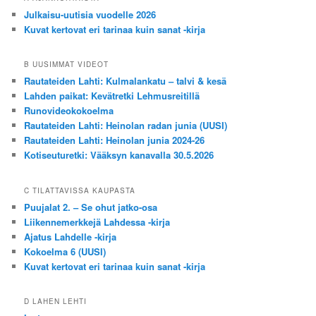
Julkaisu-uutisia vuodelle 2026
Kuvat kertovat eri tarinaa kuin sanat -kirja
B UUSIMMAT VIDEOT
Rautateiden Lahti: Kulmalankatu – talvi & kesä
Lahden paikat: Kevätretki Lehmusreitillä
Runovideokokoelma
Rautateiden Lahti: Heinolan radan junia (UUSI)
Rautateiden Lahti: Heinolan junia 2024-26
Kotiseuturetki: Vääksyn kanavalla 30.5.2026
C TILATTAVISSA KAUPASTA
Puujalat 2. – Se ohut jatko-osa
Liikennemerkkejä Lahdessa -kirja
Ajatus Lahdelle -kirja
Kokoelma 6 (UUSI)
Kuvat kertovat eri tarinaa kuin sanat -kirja
D LAHEN LEHTI