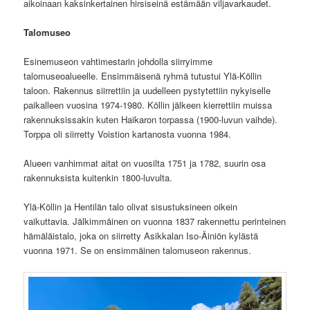
aikoinaan kaksinkertainen hirsiseinä estämään viljavarkaudet.
Talomuseo
Esinemuseon vahtimestarin johdolla siirryimme
talomuseoalueelle. Ensimmäisenä ryhmä tutustui Ylä-Köllin
taloon. Rakennus siirrettiin ja uudelleen pystytettiin nykyiselle
paikalleen vuosina 1974-1980. Köllin jälkeen kierrettiin muissa
rakennuksissakin kuten Haikaron torpassa (1900-luvun vaihde).
Torppa oli siirretty Voistion kartanosta vuonna 1984.
Alueen vanhimmat aitat on vuosilta 1751 ja 1782, suurin osa
rakennuksista kuitenkin 1800-luvulta.
Ylä-Köllin ja Hentilän talo olivat sisustuksineen oikein
vaikuttavia. Jälkimmäinen on vuonna 1837 rakennettu perinteinen
hämäläistalo, joka on siirretty Asikkalan Iso-Äiniön kylästä
vuonna 1971. Se on ensimmäinen talomuseon rakennus.