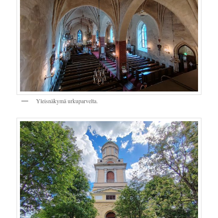
Yleisnäkymä urkuparvelta.