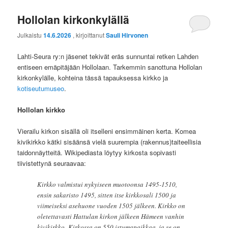
Hollolan kirkonkylällä
Julkaistu
14.6.2026
, kirjoittanut
Sauli Hirvonen
Lahti-Seura ry:n jäsenet tekivät eräs sunnuntai retken Lahden
entiseen emäpitäjään Hollolaan. Tarkemmin sanottuna Hollolan
kirkonkylälle, kohteina tässä tapauksessa kirkko ja
kotiseutumuseo
.
Hollolan kirkko
Vierailu kirkon sisällä oli itselleni ensimmäinen kerta. Komea
kivikirkko kätki sisäänsä vielä suurempia (rakennus)taiteellisia
taidonnäytteitä. Wikipediasta löytyy kirkosta sopivasti
tiivistettynä seuraavaa:
Kirkko valmistui nykyiseen muotoonsa 1495-1510,
ensin sakaristo 1495, sitten itse kirkkosali 1500 ja
viimeiseksi asehuone vuoden 1505 jälkeen. Kirkko on
oletettavasti Hattulan kirkon jälkeen Hämeen vanhin
kivikirkko. Kirkossa on 550 istumapaikkaa, ja se on