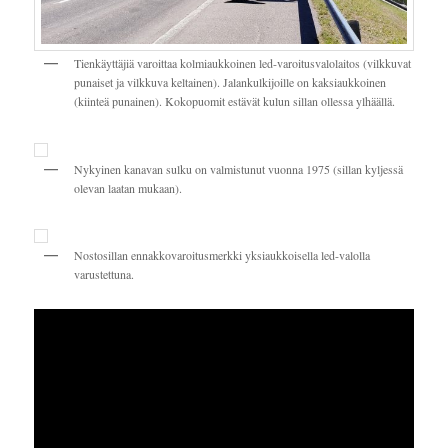
Tienkäyttäjiä varoittaa kolmiaukkoinen led-varoitusvalolaitos (vilkkuvat
punaiset ja vilkkuva keltainen). Jalankulkijoille on kaksiaukkoinen
(kiinteä punainen). Kokopuomit estävät kulun sillan ollessa ylhäällä.
Nykyinen kanavan sulku on valmistunut vuonna 1975 (sillan kyljessä
olevan laatan mukaan).
Nostosillan ennakkovaroitusmerkki yksiaukkoisella led-valolla
varustettuna.