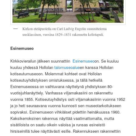
Kirkon eteläpuolella on Carl Ludvig Engelin suunnittelema
uusklassinen, vuosina 1829–1831 rakennettu kellotapuli.
Esinemuseo
Kirkkovierailun jälkeen suunnattiin
Esinemuseo
on. Se kuuluu
kuuluu yhdessä Hollolan
talomuseoalue
en kanssa Hollolan
kotiseutumuseoon. Molemmat kohteet ovat Hollolan
kotiseutuyhdistyksen omistuksessa, ja tällä hetkellä
Esinemuseossa on vaihtuvana näyttelynä yhdistyksen 80-
vuotisjuhlanäyttely. Vanhassa viljamakasiini on rakennettu
vuonna 1855. Kotiseutuyhdistys osti viljamakasiinin vuonna 1952
ja jo heti seuraavana vuonna kunnosti sen museotarkoitukseen
sopivaksi. Esinemuseon vihkiäiset pidettiin heinäkuussa 1960.
Kaksikerroksinen rakennus näyttää vaatimattomalta, mutta
sisätiloista on saatu oikein valoisa ja runsas esineistö
hirsiseinillä tulee näyttävästi esille. Rakennukseen rakennettiin