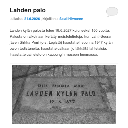
Lahden palo
Julkaistu
21.6.2026
, kirjoittanut
Sauli Hirvonen
Lahden kylän palosta tulee 19.6.2027 kuluneeksi 150 vuotta.
Palosta on aikoinaan kerätty muistelutietoja, kun Lahti-Seuran
jäsen Sirkka Porri (o.s. Lepistö) haastatteli vuonna 1947 kylän
palon todistaneita, haastatteluaikaan jo iäkkäitä lahtelaisia.
Haastatteluaineisto on kaupungin museon huomassa.