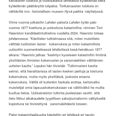
kaivausten tuloksia ja vuosisataista lahtelaista kyläelämää sekä
kyläelämän päättänyttä tulipaloa. Torikaivausten tuloksia on
nähtävillä mm. historiallisen museon
Hyvä paikka
-näyttelyssä.
Viime vuonna julkaistiin Lahden palosta
Lahden kylän palo
vuonna 1877 koettuna ja uutisoituna katastrofina
-niminen Toni
Haaviston kandidaatintutkielma vuodelta 2024. Haavisto toteaa
johdannossa: ”Käsittelen tutkielmassa sitä, miten muistitieto
välittää tuolloisten lasten kokemuksia ja miten katastrofista
uutisoitiin suomenkielisessä lehdistössä kesä-heinäkuun 1877
aikana.” Haavisto jatkaa: ”keskityn kyseiseen katastrofiin ilmiönä
yksittäisten ihmisten kokemusten ja sanomalehtien välittämien
uutisten kautta.” Lopuksi hän tiivistää: ”Tutkimusteni kautta
selvisi, että havaittavissa oli lasten kesken jaettuja ja toistuvia
kokemuksia, mutta myös yksittäisiä, joukosta eroavia
kokemuksia. Välillä oli kuitenkin hankala erottaa, kertoivatko
muistelijat omia lapsuuskokemuksiaan vai välittivätkö he muilta
kuultua tietoa. Uutisaineiston tutkinta puolestaan osoitti, että
tieto liikkui aikakaudelle tyypillisen saksijournalismin välityksellä
kopioituna tai tiivistettynä sanomalehdestä toiseen.
Palon katastrofaalisuutta käsiteltiin eri lehdissä eri tavoin.