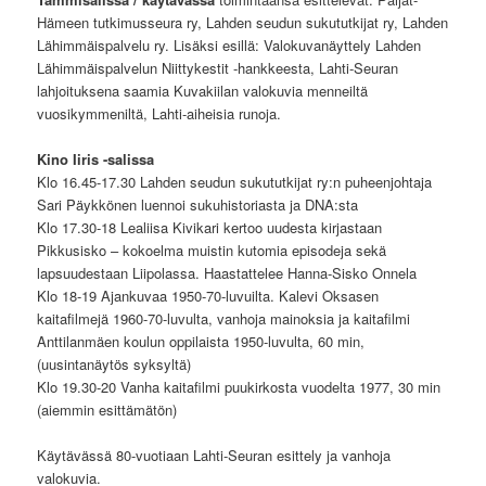
Hämeen tutkimusseura ry, Lahden seudun sukututkijat ry, Lahden
Lähimmäispalvelu ry. Lisäksi esillä: Valokuvanäyttely Lahden
Lähimmäispalvelun Niittykestit -hankkeesta, Lahti-Seuran
lahjoituksena saamia Kuvakiilan valokuvia menneiltä
vuosikymmeniltä, Lahti-aiheisia runoja.
Kino Iiris -salissa
Klo 16.45-17.30 Lahden seudun sukututkijat ry:n puheenjohtaja
Sari Päykkönen luennoi sukuhistoriasta ja DNA:sta
Klo 17.30-18 Lealiisa Kivikari kertoo uudesta kirjastaan
Pikkusisko – kokoelma muistin kutomia episodeja sekä
lapsuudestaan Liipolassa. Haastattelee Hanna-Sisko Onnela
Klo 18-19 Ajankuvaa 1950-70-luvuilta. Kalevi Oksasen
kaitafilmejä 1960-70-luvulta, vanhoja mainoksia ja kaitafilmi
Anttilanmäen koulun oppilaista 1950-luvulta, 60 min,
(uusintanäytös syksyltä)
Klo 19.30-20 Vanha kaitafilmi puukirkosta vuodelta 1977, 30 min
(aiemmin esittämätön)
Käytävässä 80-vuotiaan Lahti-Seuran esittely ja vanhoja
valokuvia.