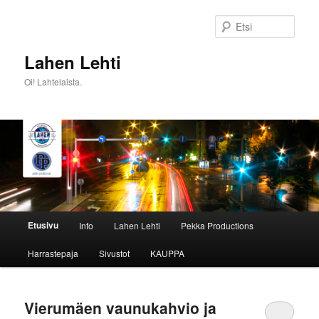
Siirry
Siirry
sisältöön
toissijaiseen
Etsi
sisältöön
Lahen Lehti
Oi! Lahtelaista.
Päävalikko
Etusivu
Info
Lahen Lehti
Pekka Productions
Harrastepaja
Sivustot
KAUPPA
Vierumäen vaunukahvio ja