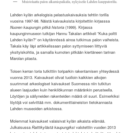
Muistolaatta palon alkamispaikalla, nykyiselle Lahden kauppatorilla.
Lahden kylän arkelogisia pelastuskaivauksia tehtiin torilla
vuosina 1997-98. Näistä kaivauksista kirjoitettiin kirjasssa
Nuoren kaupungin pitkä historia
(1999). Kirjassa
kaupunginmuseon tutkijan Hannu Takalan artikkeli ”Kuka poltti
Lahden kylän?” on käytännössä ainoa tutkimus palon vaiheista.
Takala käy läpi artikkelissaan palon syttymiseen liittyviä
yksityiskohtia, ja samalla kumoten pitkään kiertäneen tarinan
Marolan piiasta.
Toisen kerran toria tutkittiin toriparkin rakentamisen yhteydessä
vuonna 2013. Kaivaukset olivat tuolloin kaikkien aikojen
suurimmat arkeologiset kaivaukset Suomessa niin tutkitun
alueen laajuuden kuin henkilökunnan määränkin perusteella.
Löytöjen ja säilyneiden rakenteiden määrä oli suuri. Esimerkiksi
löytöjä voi selvittää mm. dokumenttiaineiston tietokannasta
Lahden museoiden arkistossa.
Molemmat kaivaukset valaisivat kylän aikaista elämää.
Julkaisussa
Raittikylästä kaupungiksi
valotettiin vuoden 2013