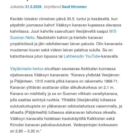
Julkaistu
31.5.2026
, kirjoittanut
Sauli Hirvonen
Kevään toiseksi viimeinen päivä 30.5. tuntui jo kesäiseltä, kun
piipahdin juomassa kahvit Vääksyn kanavan kupeessa olevassa
kahvilassa. Juuri kahville saavuttuani Vesijärveltä saapui
M/S
Suomen Neito
. Nautiskelin kahvin ja kiertelin kanavan
ympäristössä ja jäin odottelemaan laivan paluuta. Otin kanavasta
muutaman kuvan sekä videon laivan palattua sululle. Se on
katsottavissa jutun lopussa tai
Lahtiwoodin YouTube
-kanavalla.
Väylävirasto kertoo
sivuillaan seuraavaa Asikkalan kunnassa
sijaitsevassa Vääksyn kanavasta: ”Kanava yhdistää Vesijärven
ja Päijänteen. 1315 metriä pitkä kanava on rakennettu 1868-71.
Kanavan ylittävän avattavan sillan alikulkukorkeus on 2,1 m.
Kanava on miehitetty ja se on Suomen vilkkain veneilykanava,
jolla saattaa esiintyä ruuhkia. Ylhäältä (Vesijärveltä) tultaessa
sulutuskutsupiste on yläkanavan odotuslaiturissa vasemmalla, ja
alhaalta (Päijänteeltä) tultaessa alakanavan laiturissa oikealla.
Vääksyn kanavalta hoidetaan kaukokäytöllä Kalkkisten sekä
Kimolan kanavan palvelusulutukset. Vedenpintojen korkeusero
on 2,85 – 3,35 m.”