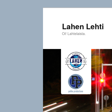
Siirry
sisältöön
Lahen Lehti
Oi! Lahtelaista.