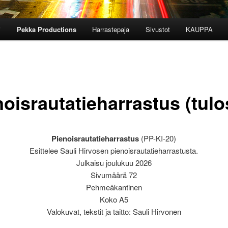
i
Pekka Productions
Harrastepaja
Sivustot
KAUPPA
noisrautatieharrastus (tulo
Pienoisrautatieharrastus
(PP-KI-20)
Esittelee Sauli Hirvosen pienoisrautatieharrastusta.
Julkaisu joulukuu 2026
Sivumäärä 72
Pehmeäkantinen
Koko A5
Valokuvat, tekstit ja taitto: Sauli Hirvonen