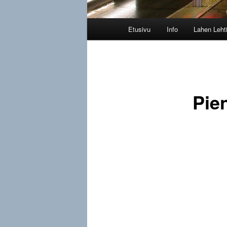
Päävalikko
Etusivu
Info
Lahen Leht
Pie