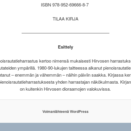
ISBN 978-952-69666-8-7
TILAA KIRJA
————————————————————
Esittely
oisrautatieharrastus kertoo nimensä mukaisesti Hirvosen harrastuk
utateiden ympärillä. 1980-90-lukujen taitteessa alkanut pienoisrautati
ntanut – enemmän ja vähemmän – näihin päiviin saakka. Kirjassa ker
 pienoisrautatieharrastuksesta yhden harrastajan näkökulmasta. Kirja
on kuitenkin Hirvosen dioraamojen valokuvissa.
Voimanlähteenä WordPress