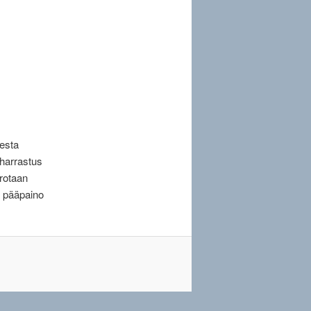
sesta
eharrastus
rotaan
n pääpaino