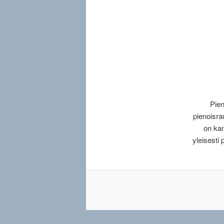
Pien
pienoisra
on ka
yleisesti