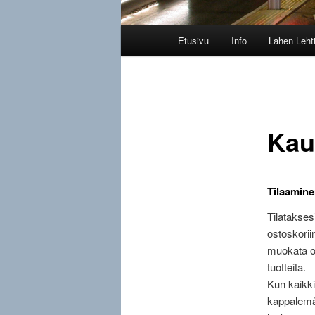
Päävalikko
Etusivu
Info
Lahen Leht
Kau
Tilaamin
Tilatakses
ostoskoriin
muokata os
tuotteita.
Kun kaikki
kappalemää