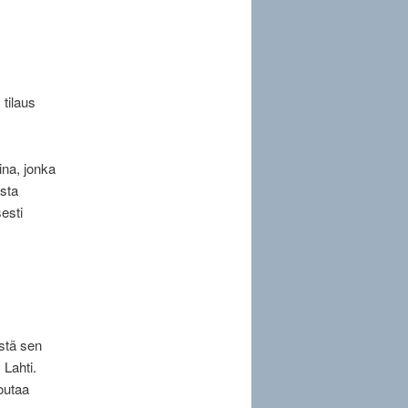
 tilaus
ina, jonka
ista
esti
istä sen
 Lahti.
outaa