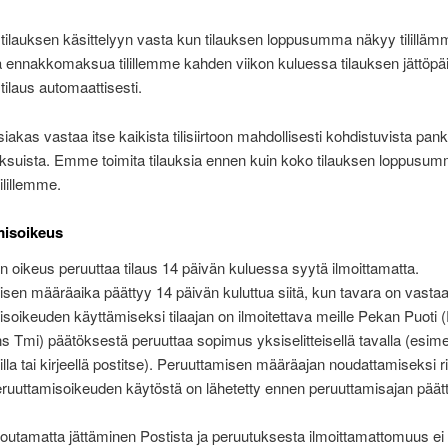
ilauksen käsittelyyn vasta kun tilauksen loppusumma näkyy tilillämm
ennakkomaksua tilillemme kahden viikon kuluessa tilauksen jättöpäi
tilaus automaattisesti.
kas vastaa itse kaikista tilisiirtoon mahdollisesti kohdistuvista pank
ksuista. Emme toimita tilauksia ennen kuin koko tilauksen loppusu
tilillemme.
misoikeus
 on oikeus peruuttaa tilaus 14 päivän kuluessa syytä ilmoittamatta.
sen määräaika päättyy 14 päivän kuluttua siitä, kun tavara on vastaa
soikeuden käyttämiseksi tilaajan on ilmoitettava meille Pekan Puoti
s Tmi) päätöksestä peruuttaa sopimus yksiselitteisellä tavalla (esime
lla tai kirjeellä postitse). Peruuttamisen määräajan noudattamiseksi rii
eruuttamisoikeuden käytöstä on lähetetty ennen peruuttamisajan päät
outamatta jättäminen Postista ja peruutuksesta ilmoittamattomuus ei 