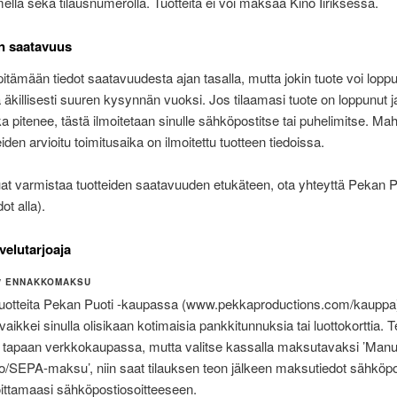
imellä sekä tilausnumerolla. Tuotteita ei voi maksaa Kino Iiriksessä.
n saatavuus
tämään tiedot saatavuudesta ajan tasalla, mutta jokin tuote voi lopp
 äkillisesti suuren kysynnän vuoksi. Jos tilaamasi tuote on loppunut j
ka pitenee, tästä ilmoitetaan sinulle sähköpostitse tai puhelimitse. Mah
eiden arvioitu toimitusaika on ilmoitettu tuotteen tiedoissa.
uat varmistaa tuotteiden saatavuuden etukäteen, ota yhteyttä Pekan P
ot alla).
elutarjoaja
O / ENNAKKOMAKSU
a tuotteita Pekan Puoti -kaupassa (www.pekkaproductions.com/kauppa
la, vaikkei sinulla olisikaan kotimaisia pankkitunnuksia tai luottokorttia. T
n tapaan verkkokaupassa, mutta valitse kassalla maksutavaksi ’Manu
to/SEPA-maksu’, niin saat tilauksen teon jälkeen maksutiedot sähköpos
oittamaasi sähköpostiosoitteeseen.