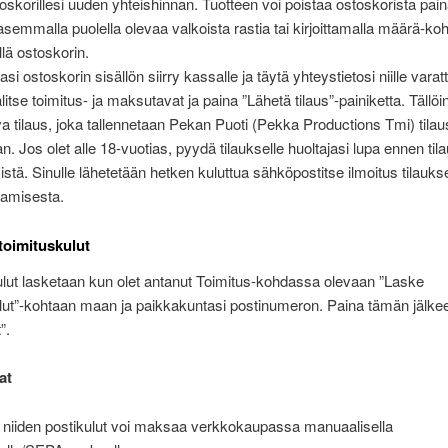
oskorillesi uuden yhteishinnan. Tuotteen voi poistaa ostoskorista pai
asemmalla puolella olevaa valkoista rastia tai kirjoittamalla määrä-koh
llä ostoskorin.
asi ostoskorin sisällön siirry kassalle ja täytä yhteystietosi niille varat
alitse toimitus- ja maksutavat ja paina ”Lähetä tilaus”-painiketta. Tällö
va tilaus, joka tallennetaan Pekan Puoti (Pekka Productions Tmi) tilau
an. Jos olet alle 18-vuotias, pyydä tilaukselle huoltajasi lupa ennen ti
tä. Sinulle lähetetään hetken kuluttua sähköpostitse ilmoitus tilauks
tamisesta.
 toimituskulut
lut lasketaan kun olet antanut Toimitus-kohdassa olevaan ”Laske
lut”-kohtaan maan ja paikkakuntasi postinumeron. Paina tämän jälkee
”.
at
a niiden postikulut voi maksaa verkkokaupassa manuaalisella