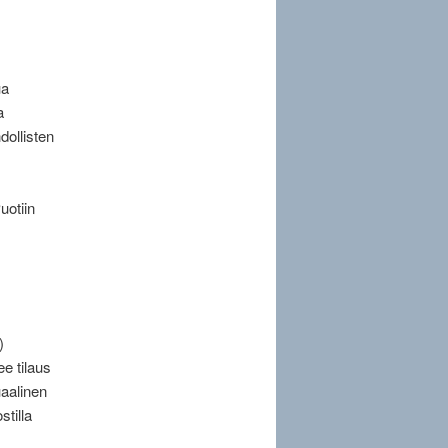
ua
a
dollisten
uotiin
)
ee tilaus
aalinen
tilla