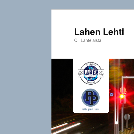
Siirry
sisältöön
Lahen Lehti
Oi! Lahtelaista.