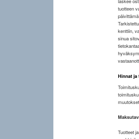
laskee ost
tuotteen v
päivittämä
Tarkistettu
kenttiin, v
sinua sito
tietokanta
hyväksymis
vastaanot
Hinnat ja
Toimitusku
toimitusku
muutokset
Maksutav
Tuotteet j