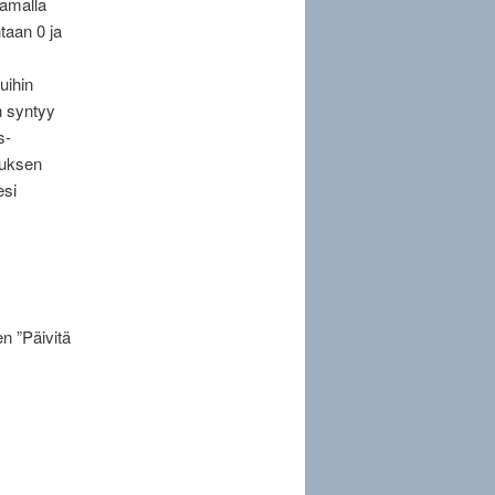
namalla
taan 0 ja
tuihin
in syntyy
s-
lauksen
esi
n ”Päivitä