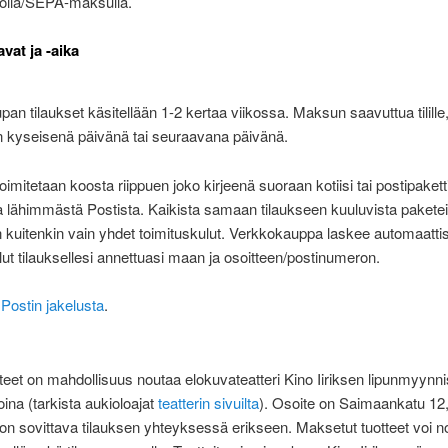
rolla/SEPA-maksulla.
vat ja -aika
an tilaukset käsitellään 1-2 kertaa viikossa. Maksun saavuttua tilille,
n kyseisenä päivänä tai seuraavana päivänä.
toimitetaan koosta riippuen joko kirjeenä suoraan kotiisi tai postipakett
a lähimmästä Postista. Kaikista samaan tilaukseen kuuluvista pakete
n kuitenkin vain yhdet toimituskulut. Verkkokauppa laskee automaattis
lut tilauksellesi annettuasi maan ja osoitteen/postinumeron.
 Postin jakelusta
.
otteet on mahdollisuus noutaa elokuvateatteri Kino Iiriksen lipunmyynn
oina (tarkista aukioloajat
teatterin sivuilta
). Osoite on Saimaankatu 12,
n sovittava tilauksen yhteyksessä erikseen. Maksetut tuotteet voi n