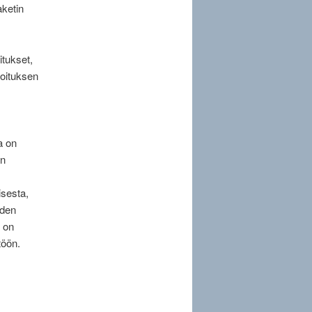
aketin
tukset,
moituksen
a on
an
isesta,
uden
e on
töön.