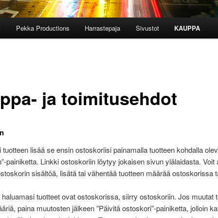
i
Pekka Productions
Harrastepaja
Sivustot
KAUPPA
ppa- ja toimitusehdot
en
i tuotteen lisää se ensin ostoskoriisi painamalla tuotteen kohdalla ole
”-painiketta. Linkki ostoskoriin löytyy jokaisen sivun ylälaidasta. Voit 
toskorin sisältöä, lisätä tai vähentää tuotteen määrää ostoskorissa t
 haluamasi tuotteet ovat ostoskorissa, siirry ostoskoriin. Jos muutat 
riä, paina muutosten jälkeen ”Päivitä ostoskori”-painiketta, jolloin k