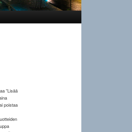
vaa ”Lisää
aina
ai poistaa
tuotteiden
auppa