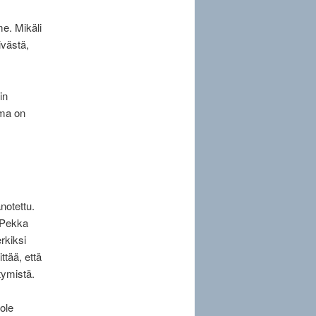
e. Mikäli
västä,
in
mma on
notettu.
 (Pekka
rkiksi
ttää, että
tymistä.
ole