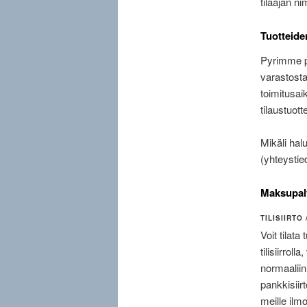
tilaajan n
Tuotteide
Pyrimme pi
varastosta
toimitusai
tilaustuott
Mikäli hal
(yhteystied
Maksupalv
TILISIIRT
Voit tilat
tilisiirrol
normaalii
pankkisiir
meille ilm