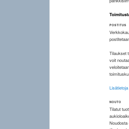
pankkisiir
Toimitusta
POSTITUS
Verkkokaup
postitetaa
Tilaukset 
voit nouta
veloitetaa
toimitusku
Lisätietoja
NOUTO
Tilatut tu
aukioloaik
Noudosta o