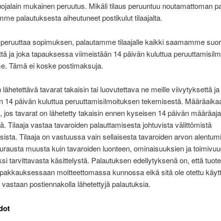
uojalain mukainen peruutus. Mikäli tilaus peruuntuu noutamattoman p
imme palautuksesta aiheutuneet postikulut tilaajalta.
a peruuttaa sopimuksen, palautamme tilaajalle kaikki saamamme suori
ttä ja joka tapauksessa viimeistään 14 päivän kuluttua peruuttamisil
. Tämä ei koske postimaksuja.
 lähetettävä tavarat takaisin tai luovutettava ne meille viivytyksettä ja
n 14 päivän kuluttua peruuttamisilmoituksen tekemisestä. Määräaika
, jos tavarat on lähetetty takaisin ennen kyseisen 14 päivän määräaj
ä. Tilaaja vastaa tavaroiden palauttamisesta johtuvista välittömistä
ista. Tilaaja on vastuussa vain sellaisesta tavaroiden arvon alentum
urausta muusta kuin tavaroiden luonteen, ominaisuuksien ja toimivu
si tarvittavasta käsittelystä. Palautuksen edellytyksenä on, että tuot
pakkauksessaan moitteettomassa kunnossa eikä sitä ole otettu käyt
astaan postiennakolla lähetettyjä palautuksia.
dot