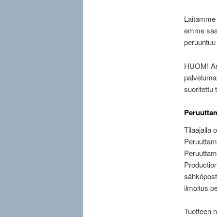
Laitamme t
emme saa 
peruuntuu 
HUOM! Asia
palveluma
suoritettu 
Peruutta
Tilaajalla
Peruuttami
Peruuttami
Production
sähköposti
ilmoitus p
Tuotteen n