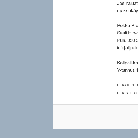
Jos haluat
maksukäyt
Pekka Pro
Sauli Hirv
Puh. 050 3
info[at]p
Kotipaikka
Y-tunnus 
PEKAN PUO
REKISTERI