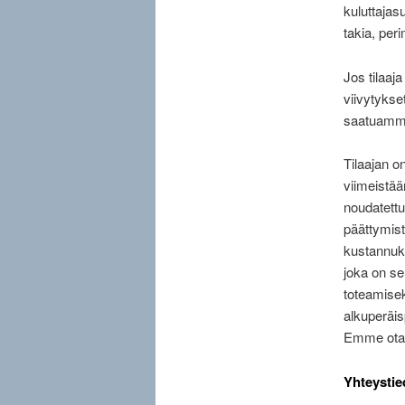
kuluttajas
takia, per
Jos tilaaj
viivytykse
saatuamme
Tilaajan on
viimeistää
noudatettu
päättymist
kustannuks
joka on se
toteamisek
alkuperäis
Emme ota v
Yhteystie