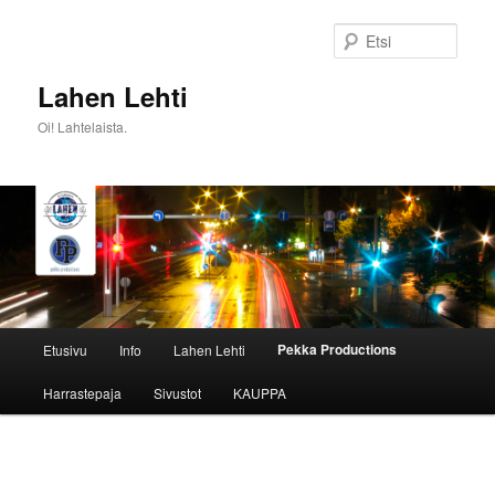
Siirry
sisältöön
Etsi
Lahen Lehti
Oi! Lahtelaista.
Päävalikko
Pekka Productions
Etusivu
Info
Lahen Lehti
Harrastepaja
Sivustot
KAUPPA