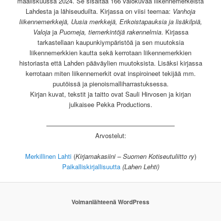
maaliskuussa 2024. Se sisältää 166 valokuvaa liikennemerkeistä
Lahdesta ja lähiseuduilta. Kirjassa on viisi teemaa:
Vanhoja
liikennemerkkejä, Uusia merkkejä, Erikoistapauksia ja lisäkilpiä,
Valoja
ja
Puomeja, tiemerkintöjä rakennelmia
. Kirjassa
tarkastellaan kaupunkiympäristöä ja sen muutoksia
liikennemerkkien kautta sekä kerrotaan liikennemerkkien
historiasta että Lahden pääväylien muutoksista. Lisäksi kirjassa
kerrotaan miten liikennemerkit ovat inspiroineet tekijää mm.
puutöissä ja pienoismalliharrastuksessa.
Kirjan kuvat, tekstit ja taitto ovat Sauli Hirvosen ja kirjan
julkaisee Pekka Productions.
————————————————————
Arvostelut:
Merkillinen Lahti
(
Kirjamakasiini – Suomen Kotiseutuliitto ry
)
Paikalliskirjallisuutta
(Lahen Lehti)
Voimanlähteenä WordPress