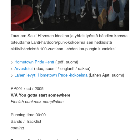
Taustaa: Sauli Hirvosen ideoima ja yhteistyössä bändien kanssa
toteuttama Lahti-hardcore/punk-kokoelma sen hetkisistä
aktiivibändeistä 100-vuotiaan Lahden kaupungin kunniaksi.
>
Hometown Pride -lehti
(.pdf, suomi)
>
Arvostelut
(.doc, suomi / englanti / saksa)
>
Lahen levyt: Hometown Pride -kokoelma
(Lahen Ajat, suomi)
PP001 / cd / 2005
V/A You gotta start somewhere
Finnish punkrock compilation
Running time 00:00
Bands / Tracklist
coming