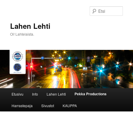
Siirry
sisältöön
Etsi
Lahen Lehti
Oi! Lahtelaista.
Päävalikko
Pekka Productions
Etusivu
Info
Lahen Lehti
Harrastepaja
Sivustot
KAUPPA