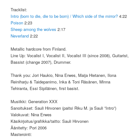
Tracklist:
Intro (born to die, die to be born) / Which side of the mirror?
4:22
Poison
2:23
Sheep among the wolves
2:17
Neverland
2:22
Metallic hardcore from Finland.
Line Up: Vocalist I, Vocalist II, Vocalist III (since 2008), Guitarist,
Bassist (change 2007), Drummer.
Thank you: Jori Haukio, Nina Erwes, Maija Hietanen, Ilona
Reiniharju & Taidepanimo, Inka & Toni Räsänen, Minna
Tehiranta, Essi Sipiläinen, first basist.
Musiikki: Generation XXX
Sanoitukset: Sauli Hirvonen (paitsi Riku M. ja Sauli ”Intro”)
Valokuvat: Nina Erwes
Käsikirjoitus/grafiikka/taitto: Sauli Hirvonen
Äänitetty: Pori 2006
Masterointi: