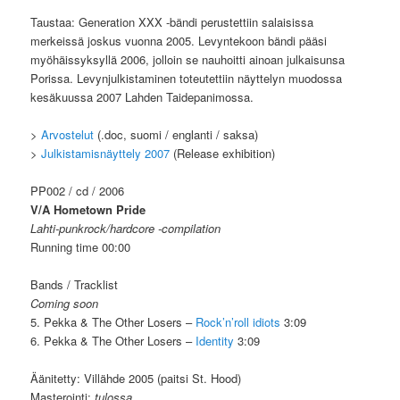
Taustaa: Generation XXX -bändi perustettiin salaisissa
merkeissä joskus vuonna 2005. Levyntekoon bändi pääsi
myöhäissyksyllä 2006, jolloin se nauhoitti ainoan julkaisunsa
Porissa. Levynjulkistaminen toteutettiin näyttelyn muodossa
kesäkuussa 2007 Lahden Taidepanimossa.
>
Arvostelut
(.doc, suomi / englanti / saksa)
>
Julkistamisnäyttely 2007
(Release exhibition)
PP002 / cd / 2006
V/A Hometown Pride
Lahti-punkrock/hardcore -compilation
Running time 00:00
Bands / Tracklist
Coming soon
5. Pekka & The Other Losers –
Rock’n’roll idiots
3:09
6. Pekka & The Other Losers –
Identity
3:09
Äänitetty: Villähde 2005 (paitsi St. Hood)
Masterointi:
tulossa