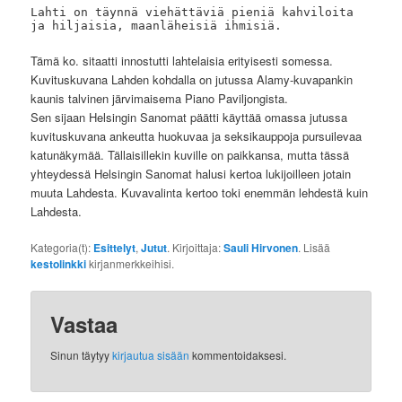
Lahti on täynnä viehättäviä pieniä kahviloita 
ja hiljaisia, maanläheisiä ihmisiä.
Tämä ko. sitaatti innostutti lahtelaisia erityisesti somessa.
Kuvituskuvana Lahden kohdalla on jutussa Alamy-kuvapankin
kaunis talvinen järvimaisema Piano Paviljongista.
Sen sijaan Helsingin Sanomat päätti käyttää omassa jutussa
kuvituskuvana ankeutta huokuvaa ja seksikauppoja pursuilevaa
katunäkymää. Tällaisillekin kuville on paikkansa, mutta tässä
yhteydessä Helsingin Sanomat halusi kertoa lukijoilleen jotain
muuta Lahdesta. Kuvavalinta kertoo toki enemmän lehdestä kuin
Lahdesta.
Kategoria(t):
Esittelyt
,
Jutut
. Kirjoittaja:
Sauli Hirvonen
. Lisää
kestolinkki
kirjanmerkkeihisi.
Vastaa
Sinun täytyy
kirjautua sisään
kommentoidaksesi.