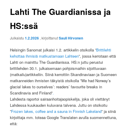
Lahti The Guardianissa ja
HS:ssä
Julkaistu
1.2.2026
, kirjoittanut
Sauli Hirvonen
Helsingin Sanomat julkaisi 1.2. artikkelin otsikolla ”
Brittilehti
kehottaa ihmisiä matkustamaan Lahteen
”, jossa kerrotaan että
Lahti on mainittu The Guardianissa. HS:n juttu perustui
brittilehden 30.1. julkaisemaan pohjoismaihin sijoittuvaan
(matkailu)artikkeliin. Siinä kerrottiin Skandinaviaan ja Suomeen
matkanneiden ihmisten täkyistä otsikolla ”We had Norway’s
glacial lakes to ourselves’: readers’ favourite breaks in
Scandinavia and Finland”
.
Lahdesta raportoi sairaanhoitajaopiskelija, joka oli viettänyt
Lahdessa kuukauden kuluvana talvena. Juttu on otsikoitu
”
Frozen lakes, coffee and a sauna in Finnish Lakeland
” ja siinä
kirjoittaja mm. toteaa Google Translaten avulla suomennettuna,
että: