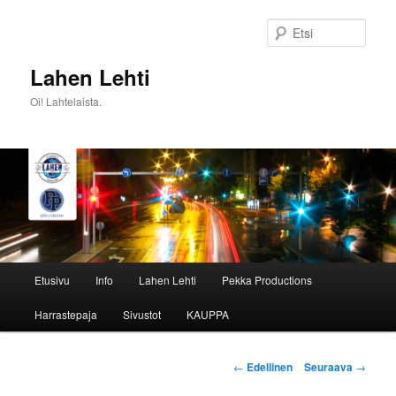
Siirry
sisältöön
Etsi
Lahen Lehti
Oi! Lahtelaista.
Päävalikko
Etusivu
Info
Lahen Lehti
Pekka Productions
Harrastepaja
Sivustot
KAUPPA
Artikkelien
←
Edellinen
Seuraava
→
selaus