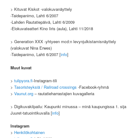
> Kituvat Kiskot -valokuvanäyttely
-Taidepanimo, Lahti 6/2007
-Lahden Rautatiepäivä, Lahti 6/2009
-Elokuvateatteri Kino Iiris (aula), Lahti 11/2018
> Generation XXX -yhtyeen mcd:n levynjulkistamisnäyttely
(valokuvat Nina Erwes)
-Taidepanimo, Lahti 6/2007 [
info
]
Muut kuvat
>
tulipyora.fi
-Instagram-tili
>
Tasoristeyksiä / Railroad crossings
-Facebook-ryhmä
>
Vaunut.org
– rautatieharrastajien kuvagalleria
> Digikuvakilpailu: Kaupunki minussa – minä kaupungissa 1. sija
Juuret-tatuointikuvalla [
info
]
Instagram
>
Henkilökohtainen