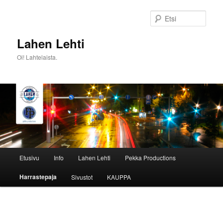
Siirry
sisältöön
Etsi
Lahen Lehti
Oi! Lahtelaista.
Päävalikko
Etusivu
Info
Lahen Lehti
Pekka Productions
Harrastepaja
Sivustot
KAUPPA