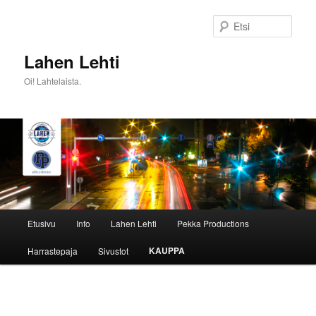
Siirry
sisältöön
Etsi
Lahen Lehti
Oi! Lahtelaista.
Päävalikko
Etusivu
Info
Lahen Lehti
Pekka Productions
KAUPPA
Harrastepaja
Sivustot