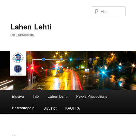
Siirry
sisältöön
Etsi
Lahen Lehti
Oi! Lahtelaista.
Päävalikko
Etusivu
Info
Lahen Lehti
Pekka Productions
Harrastepaja
Sivustot
KAUPPA