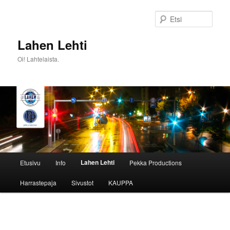
Siirry
sisältöön
Etsi
Lahen Lehti
Oi! Lahtelaista.
Päävalikko
Lahen Lehti
Etusivu
Info
Pekka Productions
Harrastepaja
Sivustot
KAUPPA