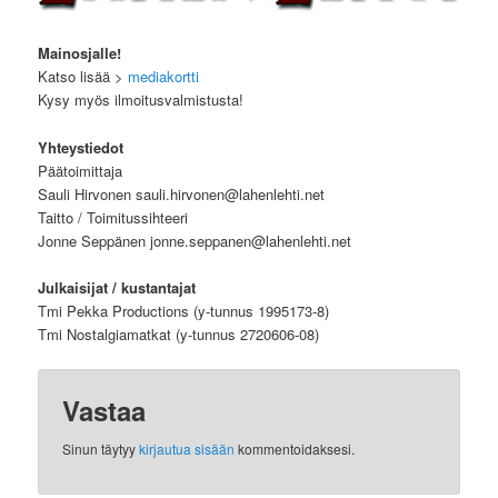
Mainosjalle!
Katso lisää >
mediakortti
Kysy myös ilmoitusvalmistusta!
Yhteystiedot
Päätoimittaja
Sauli Hirvonen sauli.hirvonen@lahenlehti.net
Taitto / Toimitussihteeri
Jonne Seppänen jonne.seppanen@lahenlehti.net
Julkaisijat / kustantajat
Tmi Pekka Productions (y-tunnus 1995173-8)
Tmi Nostalgiamatkat (y-tunnus 2720606-08)
Vastaa
Sinun täytyy
kirjautua sisään
kommentoidaksesi.