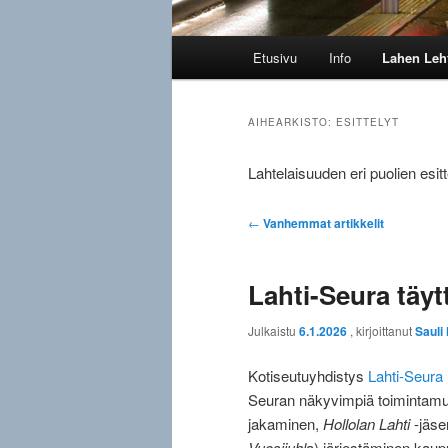
Päävalikko
Etusivu
Info
Lahen Leh
AIHEARKISTO:
ESITTELYT
Lahtelaisuuden eri puolien esitt
Artikkelien
←
Vanhemmat artikkelit
selaus
Lahti-Seura täyt
Julkaistu
6.1.2026
, kirjoittanut
Sauli
Kotiseutuyhdistys
Lahti-Seura 
Seuran näkyvimpiä toimintam
jakaminen,
Hollolan Lahti
-jäse
Vuosijuhl
a) järjestäminen kau