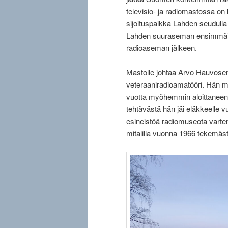
televisio- ja radiomastossa on 
sijoituspaikka Lahden seudulla
Lahden suuraseman ensimmäis
radioaseman jälkeen.
Mastolle johtaa Arvo Hauvosen
veteraaniradioamatööri. Hän mu
vuotta myöhemmin aloittaneen 
tehtävästä hän jäi eläkkeelle 
esineistöä radiomuseota varte
mitalilla vuonna 1966 tekemäst