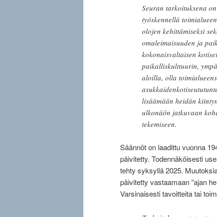
Seuran tarkoituksena on
työskennellä toimialueensa
olojen kehittämiseksi sek
omaleimaisuuden ja paikal
kokonaisvaltaisen kotise
paikalliskulttuurin, ym
aloilla, olla toimialueen
asukkaidenkotiseututunte
lisäämään heidän kiinty
ulkonäön jatkuvaan kohe
tekemiseen.
Säännöt on laadittu vuonna 194
päivitetty. Todennäköisesti u
tehty syksyllä 2025. Muutoksia
päivitetty vastaamaan ”ajan h
Varsinaisesti tavoitteita tai to