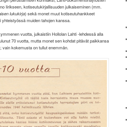
no Iirikseen, kotiseutukirjallisuuden julkaiseminen (mm.
isen lukukirja
) sekä monet muut kotiseutuhankkeet
tai yhteistyössä muiden tahojen kanssa.
ymmenen vuotta, julkaistiin Hollolan Lahti -lehdessä alla
kulunut 70 vuotta, mutta monet sen kohdat pitävät paikkansa
; vain kokemusta on tullut enemmän.