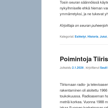
Tosin seuran säännöissä käyte
nykyihmiselle ehkä hieman vanha
ymmärretyksi, ja ne tukevat yhd
Kirjoittaja on seuran puheenjoh
Kategoriat:
Esittelyt
,
Historia
,
Jutut
Poimintoja Tiiri
Julkaistu
2.1.2026
, kirjoittanut
Sauli
Tiirismaan radio- ja televioa
rakentaminen oli aloitettu 196
toukokuussa. Radioaseman harja
metriä korkea. Vuonna 1988 mas
jakaa Suomen korkeimman rake