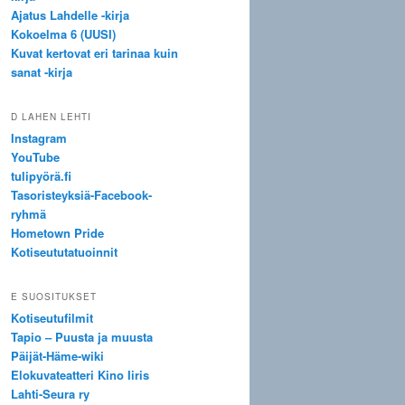
Ajatus Lahdelle -kirja
Kokoelma 6 (UUSI)
Kuvat kertovat eri tarinaa kuin
sanat -kirja
D LAHEN LEHTI
Instagram
YouTube
tulipyörä.fi
Tasoristeyksiä-Facebook-
ryhmä
Hometown Pride
Kotiseututatuoinnit
E SUOSITUKSET
Kotiseutufilmit
Tapio – Puusta ja muusta
Päijät-Häme-wiki
Elokuvateatteri Kino Iiris
Lahti-Seura ry