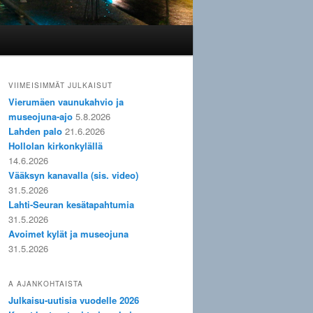
VIIMEISIMMÄT JULKAISUT
Vierumäen vaunukahvio ja
museojuna-ajo
5.8.2026
Lahden palo
21.6.2026
Hollolan kirkonkylällä
14.6.2026
Vääksyn kanavalla (sis. video)
31.5.2026
Lahti-Seuran kesätapahtumia
31.5.2026
Avoimet kylät ja museojuna
31.5.2026
A AJANKOHTAISTA
Julkaisu-uutisia vuodelle 2026