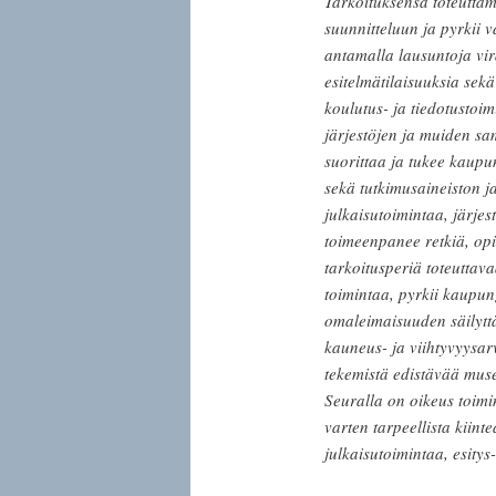
Tarkoituksensa toteuttam
suunnitteluun ja pyrkii 
antamalla lausuntoja vir
esitelmätilaisuuksia sek
koulutus- ja tiedotustoim
järjestöjen ja muiden sa
suorittaa ja tukee kaupu
sekä tutkimusaineiston ja
julkaisutoimintaa, järjest
toimeenpanee retkiä, opi
tarkoitusperiä toteuttava
toimintaa, pyrkii kaupu
omaleimaisuuden säilyttäm
kauneus- ja viihtyvyysar
tekemistä edistävää museo
Seuralla on oikeus toimi
varten tarpeellista kiint
julkaisutoimintaa, esitys