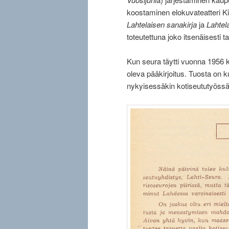
koostaminen elokuvateatteri Ki
Lahtelaisen sanakirja
ja
Lahtela
toteutettuna joko itsenäisesti 
Kun seura täytti vuonna 1956 k
oleva pääkirjoitus. Tuosta on 
nykyisessäkin kotiseututyössä