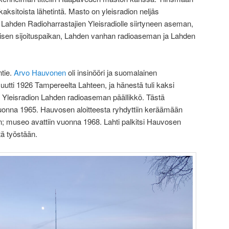
kaksitoista lähetintä. Masto on yleisradion neljäs
 Lahden Radioharrastajien Yleisradiolle siirtyneen aseman,
en sijoituspaikan, Lahden vanhan radioaseman ja Lahden
tie.
Arvo Hauvonen
oli insinööri ja suomalainen
utti 1926 Tampereelta Lahteen, ja hänestä tuli kaksi
Yleisradion Lahden radioaseman päällikkö. Tästä
vuonna 1965. Hauvosen aloitteesta ryhdyttiin keräämään
n; museo avattiin vuonna 1968. Lahti palkitsi Hauvosen
ä työstään.