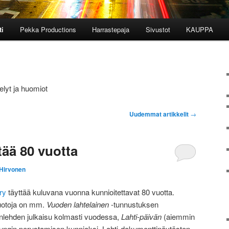
ti
Pekka Productions
Harrastepaja
Sivustot
KAUPPA
elyt ja huomiot
Uudemmat artikkelit
→
tää 80 vuotta
 Hirvonen
ry
täyttää kuluvana vuonna kunnioitettavat 80 vuotta.
uotoja on mm.
Vuoden lahtelainen
-tunnustuksen
nlehden julkaisu kolmasti vuodessa,
Lahti-päivän
(aiemmin
pungin perustamisen kunniaksi, Lahti-dokumenttinäytösten