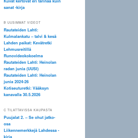
Kuvat kertovat eri tarinaa kuin
sanat -kirja
B UUSIMMAT VIDEOT
Rautateiden Lahti:
Kulmalankatu – talvi & kesä
Lahden paikat: Kevätretki
Lehmusreitillä
Runovideokokoelma
Rautateiden Lahti: Heinolan
radan junia (UUSI)
Rautateiden Lahti: Heinolan
junia 2024-26
Kotiseuturetki: Vääksyn
kanavalla 30.5.2026
C TILATTAVISSA KAUPASTA
Puujalat 2. – Se ohut jatko-
osa
Liikennemerkkejä Lahdessa -
kirja