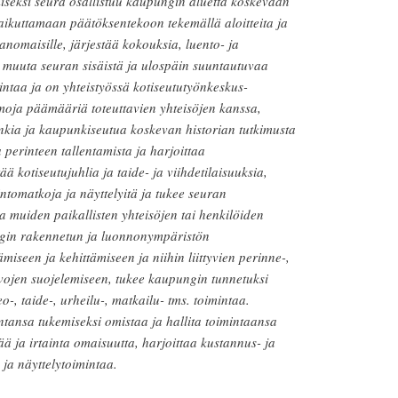
iseksi seura osallistuu kaupungin aluetta koskevaan
vaikuttamaan päätöksentekoon tekemällä aloitteita ja
anomaisille, järjestää kokouksia, luento- ja
ä muuta seuran sisäistä ja ulospäin suuntautuvaa
intaa ja on yhteistyössä kotiseututyönkeskus-
moja päämääriä toteuttavien yhteisöjen kanssa,
nkia ja kaupunkiseutua koskevan historian tutkimusta
 perinteen tallentamista ja harjoittaa
ää kotiseutujuhlia ja taide- ja viihdetilaisuuksia,
ntomatkoja ja näyttelyitä ja tukee seuran
a muiden paikallisten yhteisöjen tai henkilöiden
ngin rakennetun ja luonnonympäristön
iseen ja kehittämiseen ja niihin liittyvien perinne-,
vojen suojelemiseen, tukee kaupungin tunnetuksi
-, taide-, urheilu-, matkailu- tms. toimintaa.
ntansa tukemiseksi omistaa ja hallita toimintaansa
eää ja irtainta omaisuutta, harjoittaa kustannus- ja
- ja näyttelytoimintaa.