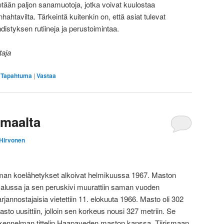
tään paljon sanamuotoja, jotka voivat kuulostaa
htavilta. Tärkeintä kuitenkin on, että asiat tulevat
istyksen rutiineja ja perustoimintaa.
taja
,
Tapahtuma
|
Vastaa
smaalta
 Hirvonen
seman koelähetykset alkoivat helmikuussa 1967. Maston
6 alussa ja sen peruskivi muurattiin saman vuoden
nnostajaisia vietettiin 11. elokuuta 1966. Masto oli 302
to uusittiin, jolloin sen korkeus nousi 327 metriin. Se
nnelman tittelin Haapaveden maston kanssa. Tiirismaan