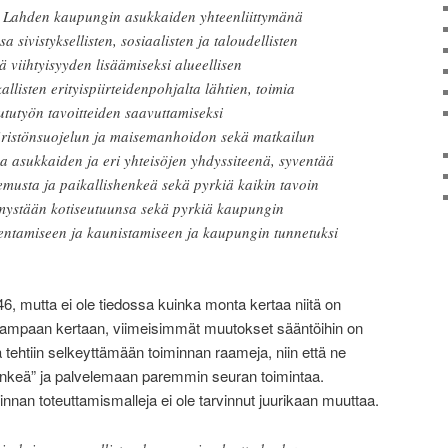
 Lahden kaupungin asukkaiden yhteenliittymänä
 sivistyksellisten, sosiaalisten ja taloudellisten
ä viihtyisyyden lisäämiseksi alueellisen
listen erityispiirteidenpohjalta lähtien, toimia
ututyön tavoitteiden saavuttamiseksi
päristönsuojelun ja maisemanhoidon sekä matkailun
sa asukkaiden ja eri yhteisöjen yhdyssiteenä, syventää
musta ja paikallishenkeä sekä pyrkiä kaikin tavoin
mystään kotiseutuunsa sekä pyrkiä kaupungin
ntamiseen ja kaunistamiseen ja kaupungin tunnetuksi
6, mutta ei ole tiedossa kuinka monta kertaa niitä on
seampaan kertaan, viimeisimmät muutokset sääntöihin on
 tehtiin selkeyttämään toiminnan raameja, niin että ne
enkeä” ja palvelemaan paremmin seuran toimintaa.
iminnan toteuttamismalleja ei ole tarvinnut juurikaan muuttaa.