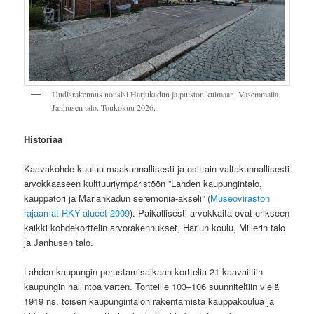
Uudisrakennus nousisi Harjukadun ja puiston kulmaan. Vasemmalla
Janhusen talo. Toukokuu 2026.
Historiaa
Kaavakohde kuuluu maakunnallisesti ja osittain valtakunnallisesti
arvokkaaseen kulttuuriympäristöön ”Lahden kaupungintalo,
kauppatori ja Mariankadun seremonia-akseli” (
Museoviraston
rajaamat RKY-alueet 2009
). Paikallisesti arvokkaita ovat erikseen
kaikki kohdekorttelin arvorakennukset, Harjun koulu, Millerin talo
ja Janhusen talo.
Lahden kaupungin perustamisaikaan korttelia 21 kaavailtiin
kaupungin hallintoa varten. Tonteille 103–106 suunniteltiin vielä
1919 ns. toisen kaupungintalon rakentamista kauppakoulua ja