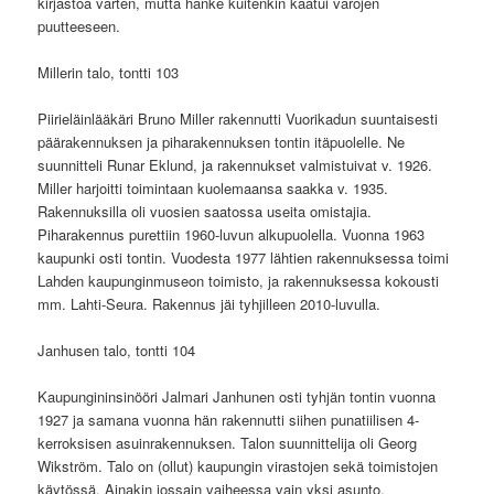
kirjastoa varten, mutta hanke kuitenkin kaatui varojen
puutteeseen.
Millerin talo, tontti 103
Piirieläinlääkäri Bruno Miller rakennutti Vuorikadun suuntaisesti
päärakennuksen ja piharakennuksen tontin itäpuolelle. Ne
suunnitteli Runar Eklund, ja rakennukset valmistuivat v. 1926.
Miller harjoitti toimintaan kuolemaansa saakka v. 1935.
Rakennuksilla oli vuosien saatossa useita omistajia.
Piharakennus purettiin 1960-luvun alkupuolella. Vuonna 1963
kaupunki osti tontin. Vuodesta 1977 lähtien rakennuksessa toimi
Lahden kaupunginmuseon toimisto, ja rakennuksessa kokousti
mm. Lahti-Seura. Rakennus jäi tyhjilleen 2010-luvulla.
Janhusen talo, tontti 104
Kaupungininsinööri Jalmari Janhunen osti tyhjän tontin vuonna
1927 ja samana vuonna hän rakennutti siihen punatiilisen 4-
kerroksisen asuinrakennuksen. Talon suunnittelija oli Georg
Wikström. Talo on (ollut) kaupungin virastojen sekä toimistojen
käytössä. Ainakin jossain vaiheessa vain yksi asunto.