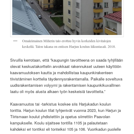
Omaleimainen Millerin talo erottuu hyvin korkeiden kivitalojen
keskellä. Talon takana on entisen Harjun koulun liikuntasali. 2018.
Sivuilla kerrotaan, että ”kaupungin tavoitteena on saada tyhjillään
olevat keskustakorttelin arvokkaat rakennukset uuteen käyttöön
kaavamuutoksen kautta ja mahdollistaa kaupunkirakenteen
tiivistäminen korttelia täydennysrakentamalla. Paikalle soveltuva
uudisrakentamisen volyymi ja rakentamisen kaupunkikuvallinen
laatu oli myös alusta alkaen työn keskeisiä tavoitteita.”
Kaavamuutos tai -tarkistus koskee siis Harjukadun koulun
tonttia. Harjun koulun tilat tyhjenivät vuonna 2023, kun Harjun ja
Tiirismaan koulut yhdistettiin ja opetus siirrettiin Paavolan
kampukselle. Koulu sijaitsee tontilla 1105 ja palautetaan
kahdeksi eri tontiksi eli tonteiksi 105 ja 106. Vuorikadun puolelle