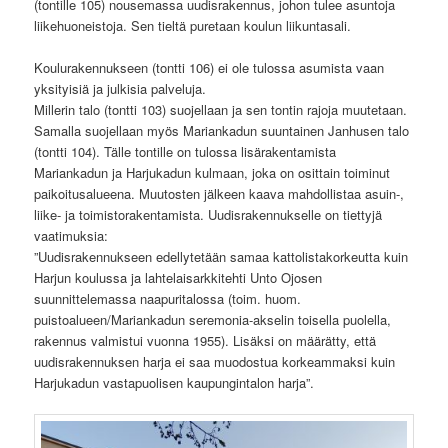
(tontille 105) nousemassa uudisrakennus, johon tulee asuntoja
liikehuoneistoja. Sen tieltä puretaan koulun liikuntasali.
Koulurakennukseen (tontti 106) ei ole tulossa asumista vaan
yksityisiä ja julkisia palveluja.
Millerin talo (tontti 103) suojellaan ja sen tontin rajoja muutetaan.
Samalla suojellaan myös Mariankadun suuntainen Janhusen talo
(tontti 104). Tälle tontille on tulossa lisärakentamista
Mariankadun ja Harjukadun kulmaan, joka on osittain toiminut
paikoitusalueena. Muutosten jälkeen kaava mahdollistaa asuin-,
liike- ja toimistorakentamista. Uudisrakennukselle on tiettyjä
vaatimuksia:
”Uudisrakennukseen edellytetään samaa kattolistakorkeutta kuin
Harjun koulussa ja lahtelaisarkkitehti Unto Ojosen
suunnittelemassa naapuritalossa (toim. huom.
puistoalueen/Mariankadun seremonia-akselin toisella puolella,
rakennus valmistui vuonna 1955). Lisäksi on määrätty, että
uudisrakennuksen harja ei saa muodostua korkeammaksi kuin
Harjukadun vastapuolisen kaupungintalon harja”.