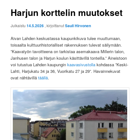
Harjun korttelin muutokset
Julkaistu
14.5.2026
, kirjoittanut
Sauli Hirvonen
Aivan Lahden keskustassa kaupunkikuva tulee muuttumaan,
toisaalta kulttuurihistorialliset rakennuksen tulevat säilymään.
”Kaavatyön tavoitteena on tarkistaa asemakaava Millerin talon,
Janhusen talon ja Harjun koulun käsittävillä tonteilla.” Aineistoon
voi tutustua Lahden kaupungin
kaavasivustolla
kohdassa ”Kes­ki-
Lah­ti, Har­ju­ka­tu 34 ja 36, Vuo­ri­ka­tu 27 ja 29”. Havainnekuvat
ovat nähtävillä
täällä
.