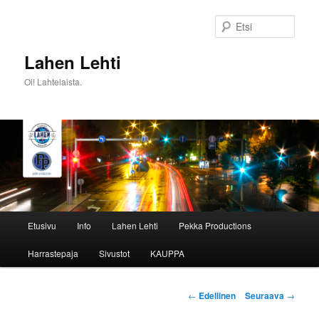
Siirry
sisältöön
Etsi
Lahen Lehti
Oi! Lahtelaista.
Päävalikko
Etusivu
Info
Lahen Lehti
Pekka Productions
Harrastepaja
Sivustot
KAUPPA
Artikkelien
←
Edellinen
Seuraava
→
selaus