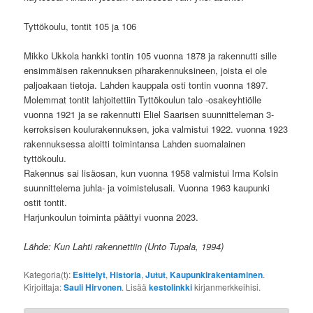
Tyttökoulu, tontit 105 ja 106
Mikko Ukkola hankki tontin 105 vuonna 1878 ja rakennutti sille
ensimmäisen rakennuksen piharakennuksineen, joista ei ole
paljoakaan tietoja. Lahden kauppala osti tontin vuonna 1897.
Molemmat tontit lahjoitettiin Tyttökoulun talo -osakeyhtiölle
vuonna 1921 ja se rakennutti Eliel Saarisen suunnitteleman 3-
kerroksisen koulurakennuksen, joka valmistui 1922. vuonna 1923
rakennuksessa aloitti toimintansa Lahden suomalainen
tyttökoulu.
Rakennus sai lisäosan, kun vuonna 1958 valmistui Irma Kolsin
suunnittelema juhla- ja voimistelusali. Vuonna 1963 kaupunki
ostit tontit.
Harjunkoulun toiminta päättyi vuonna 2023.
Lähde: Kun Lahti rakennettiin (Unto Tupala, 1994)
Kategoria(t):
Esittelyt
,
Historia
,
Jutut
,
Kaupunkirakentaminen
.
Kirjoittaja:
Sauli Hirvonen
. Lisää
kestolinkki
kirjanmerkkeihisi.