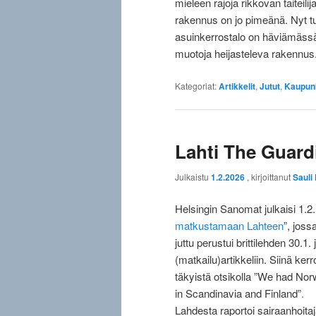
mieleen rajoja rikkovan taiteilij
rakennus on jo pimeänä. Nyt tu
asuinkerrostalo on häviämässä
muotoja heijasteleva rakennus
Kategoriat:
Artikkelit
,
Jutut
,
Kaupun
Lahti The Guard
Julkaistu
1.2.2026
, kirjoittanut
Sauli
Helsingin Sanomat julkaisi 1.2. a
matkustamaan Lahteen
”, joss
juttu perustui brittilehden 30.1
(matkailu)artikkeliin. Siinä k
täkyistä otsikolla ”We had Norw
in Scandinavia and Finland”
.
Lahdesta raportoi sairaanhoita