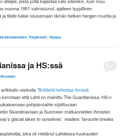
an ateljee, josta yöllä kajastaa valo silloinkin, kuin muu
o vuonna 1951 valmistunut, ajalleen tyypillinen
 ja tilalle tullee nousemaan tämän hetken hengen muotia ja
.
kirakentaminen
,
Ympäristö
|
Vastaa
ianissa ja HS:ssä
 Hirvonen
rtikkelin otsikolla ”
Brittilehti kehottaa ihmisiä
a kerrotaan että Lahti on mainittu The Guardianissa. HS:n
. julkaisemaan pohjoismaihin sijoittuvaan
errottiin Skandinaviaan ja Suomeen matkanneiden ihmisten
ay’s glacial lakes to ourselves’: readers’ favourite breaks
jaopiskelija, joka oli viettänyt Lahdessa kuukauden