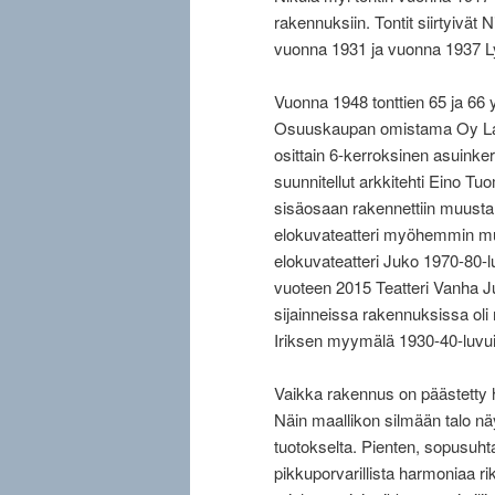
rakennuksiin. Tontit siirtyivät N
vuonna 1931 ja vuonna 1937 Ly
Vuonna 1948 tonttien 65 ja 66 y
Osuuskaupan omistama Oy Lahde
osittain 6-kerroksinen asuink
suunnitellut arkkitehti Eino 
sisäosaan rakennettiin muusta 
elokuvateatteri myöhemmin muut
elokuvateatteri Juko 1970-80-lu
vuoteen 2015 Teatteri Vanha Ju
sijainneissa rakennuksissa ol
Iriksen myymälä 1930-40-luvuil
Vaikka rakennus on päästetty h
Näin maallikon silmään talo näy
tuotokselta. Pienten, sopusuh
pikkuporvarillista harmoniaa ri