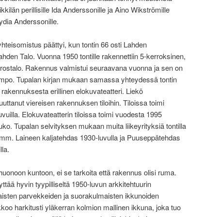
ikkilän perillisille Ida Anderssonille ja Aino Wikströmille
dia Anderssonille.
hteisomistus päättyi, kun tontin 66 osti Lahden
n Talo. Vuonna 1950 tontille rakennettiin 5-kerroksinen,
errostalo. Rakennus valmistui seuraavana vuonna ja sen on
Tuompo. Tupalan kirjan mukaan samassa yhteydessä tontin
rakennuksesta erillinen elokuvateatteri. Liekö
tanut viereisen rakennuksen tiloihin. Tiloissa toimi
vuilla. Elokuvateatterin tiloissa toimi vuodesta 1995
ko. Tupalan selvityksen mukaan muita liikeyrityksiä tontilla
i mm. Laineen kaljatehdas 1930-luvulla ja Puuseppätehdas
la.
uonoon kuntoon, ei se tarkoita että rakennus olisi ruma.
ttää hyvin tyypilliseltä 1950-luvun arkkitehtuurin
taisten parvekkeiden ja suorakulmaisten ikkunoiden
kkoo harkitusti yläkerran kolmion mallinen ikkuna, joka tuo