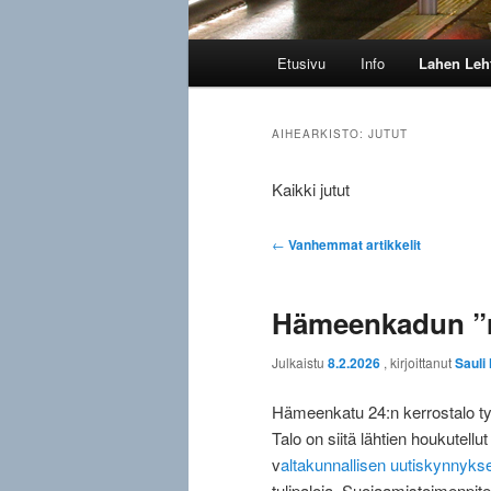
Päävalikko
Etusivu
Info
Lahen Leh
AIHEARKISTO:
JUTUT
Kaikki jutut
Artikkelien
←
Vanhemmat artikkelit
selaus
Hämeenkadun ”
Julkaistu
8.2.2026
, kirjoittanut
Sauli
Hämeenkatu 24:n kerrostalo tyh
Talo on siitä lähtien houkutell
v
altakunnallisen uutiskynnyks
tulipaloja. Suojaamistoimenpite