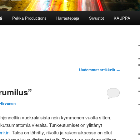
ti
Pekka Productions
Harrastepaja
Sivustot
KAUPPA
Uudemmat artikkelit
→
rumilus”
 Hirvonen
jennettiin vuokralaisista noin kymmenen vuotta sitten.
ut kutsumattomia vieraita. Tunkeutumiset on ylittänyt
enkin
. Taloa on töhritty, rikottu ja rakennuksessa on ollut
et olivat alkuun riittämättömät. Tapaus on hyvin tyypillinen