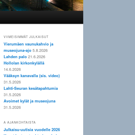
VIIMEISIMMÄT JULKAISUT
Vierumäen vaunukahvio ja
museojuna-ajo
5.8.2026
Lahden palo
21.6.2026
Hollolan kirkonkylällä
14.6.2026
Vääksyn kanavalla (sis. video)
31.5.2026
Lahti-Seuran kesätapahtumia
31.5.2026
Avoimet kylät ja museojuna
31.5.2026
A AJANKOHTAISTA
Julkaisu-uutisia vuodelle 2026