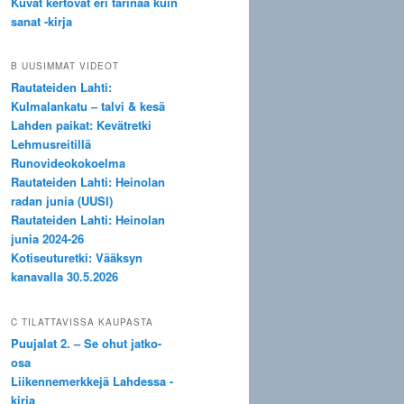
Kuvat kertovat eri tarinaa kuin
sanat -kirja
B UUSIMMAT VIDEOT
Rautateiden Lahti:
Kulmalankatu – talvi & kesä
Lahden paikat: Kevätretki
Lehmusreitillä
Runovideokokoelma
Rautateiden Lahti: Heinolan
radan junia (UUSI)
Rautateiden Lahti: Heinolan
junia 2024-26
Kotiseuturetki: Vääksyn
kanavalla 30.5.2026
C TILATTAVISSA KAUPASTA
Puujalat 2. – Se ohut jatko-
osa
Liikennemerkkejä Lahdessa -
kirja