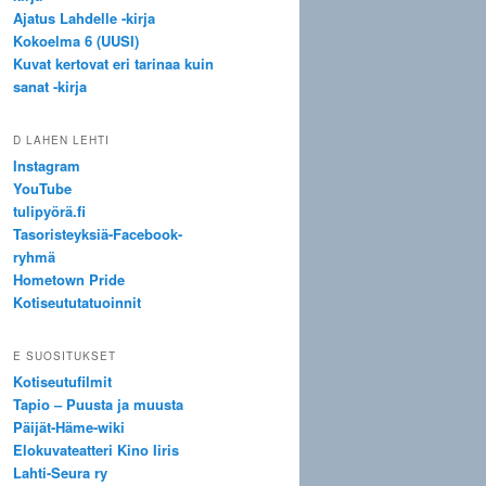
Ajatus Lahdelle -kirja
Kokoelma 6 (UUSI)
Kuvat kertovat eri tarinaa kuin
sanat -kirja
D LAHEN LEHTI
Instagram
YouTube
tulipyörä.fi
Tasoristeyksiä-Facebook-
ryhmä
Hometown Pride
Kotiseututatuoinnit
E SUOSITUKSET
Kotiseutufilmit
Tapio – Puusta ja muusta
Päijät-Häme-wiki
Elokuvateatteri Kino Iiris
Lahti-Seura ry