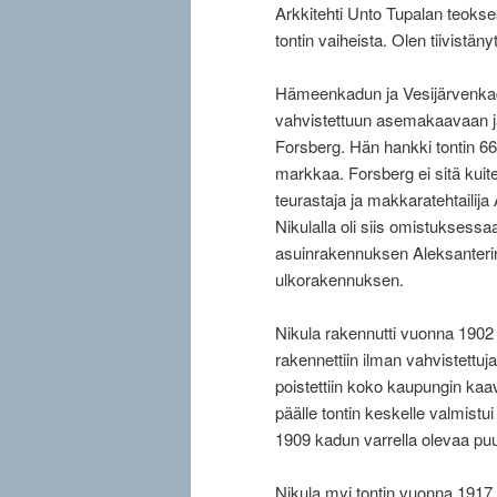
Arkkitehti Unto Tupalan teoks
tontin vaiheista. Olen tiivistäny
Hämeenkadun ja Vesijärvenkad
vahvistettuun asemakaavaan ja
Forsberg. Hän hankki tontin 66
markkaa. Forsberg ei sitä kui
teurastaja ja makkaratehtailija
Nikulalla oli siis omistuksessa
asuinrakennuksen Aleksanterin
ulkorakennuksen.
Nikula rakennutti vuonna 1902
rakennettiin ilman vahvistettuj
poistettiin koko kaupungin kaa
päälle tontin keskelle valmis
1909 kadun varrella olevaa puur
Nikula myi tontin vuonna 1917 