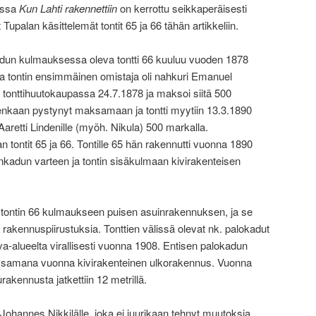
essa
Kun Lahti rakennettiin
on kerrottu seikkaperäisesti
t Tupalan käsittelemät tontit 65 ja 66 tähän artikkeliin.
un kulmauksessa oleva tontti 66 kuuluu vuoden 1878
 tontin ensimmäinen omistaja oli nahkuri Emanuel
 tonttihuutokaupassa 24.7.1878 ja maksoi siitä 500
tenkaan pystynyt maksamaan ja tontti myytiin 13.3.1890
 Aaretti Lindenille (myöh. Nikula) 500 markalla.
an tontit 65 ja 66. Tontille 65 hän rakennutti vuonna 1890
kadun varteen ja tontin sisäkulmaan kivirakenteisen
 tontin 66 kulmaukseen puisen asuinrakennuksen, ja se
a rakennuspiirustuksia. Tonttien välissä olevat nk. palokadut
va-alueelta virallisesti vuonna 1908. Entisen palokadun
tui samana vuonna kivirakenteinen ulkorakennus. Vuonna
akennusta jatkettiin 12 metrillä.
Johannes Nikkilälle, joka ei juurikaan tehnyt muutoksia