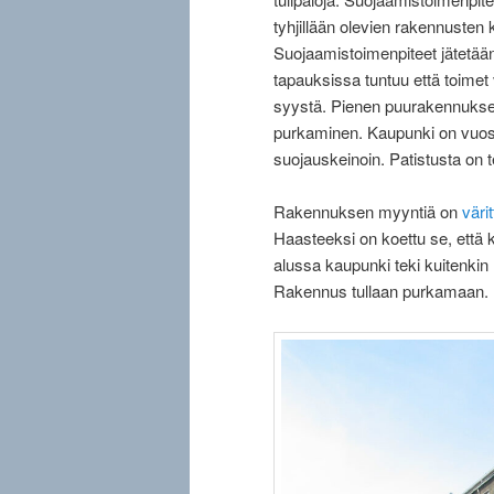
tyhjillään olevien rakennusten k
Suojaamistoimenpiteet jätetä
tapauksissa tuntuu että toimet 
syystä. Pienen puurakennuksen
purkaminen. Kaupunki on vuosi
suojauskeinoin. Patistusta on t
Rakennuksen myyntiä on
väri
Haasteeksi on koettu se, että ki
alussa kaupunki teki kuitenkin r
Rakennus tullaan purkamaan.