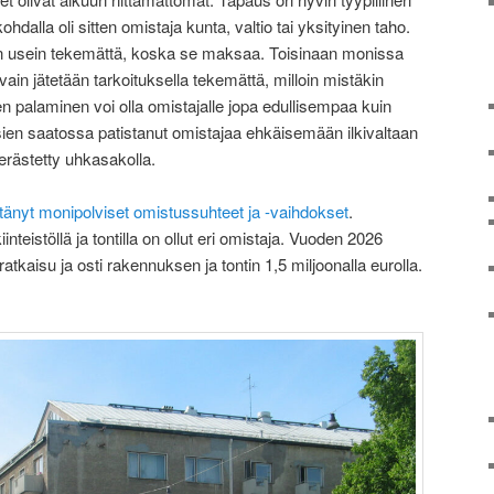
ohdalla oli sitten omistaja kunta, valtio tai yksityinen taho.
än usein tekemättä, koska se maksaa. Toisinaan monissa
vain jätetään tarkoituksella tekemättä, milloin mistäkin
 palaminen voi olla omistajalle jopa edullisempaa kuin
en saatossa patistanut omistajaa ehkäisemään ilkivaltaan
erästetty uhkasakolla.
ttänyt monipolviset omistussuhteet ja -vaihdokset
.
inteistöllä ja tontilla on ollut eri omistaja. Vuoden 2026
atkaisu ja osti rakennuksen ja tontin 1,5 miljoonalla eurolla.