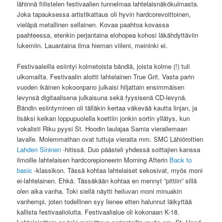
lähinnä fiilistelen festivaalien tunnelmaa lahtelaisnäkökulmasta.
Joka tapauksessa artistikattaus oli hyvin hardcorevoittoinen,
vieläpä metallinen sellainen. Kovaa paahtoa kovassa
paahteessa, etenkin perjantaina elohopea kohosi läkähdyttäviin
lukemiin. Lauantaina ilma hieman viileni, meininki ei.
Festivaaleilla esiintyi kolmetoista bändiä, joista kolme (!) tuli
ulkomailta. Festivaalin aloitti lahtelainen True Grit. Vasta parin
vuoden ikäinen kokoonpano julkaisi hiljattain ensimmäisen
levynsä digitaalisena julkaisuna sekä fyysisenä CD-levynä.
Bändin esiintyminen oli tälläkin kertaa väkevää kautta linjan, ja
lisäksi keikan loppupuolella koettiin jonkin sortin yllätys, kun
vokalisti Riku pyysi St. Hoodin laulajaa Samia vierailemaan
lavalle. Molemmathan ovat tuttuja vieraita mm. SMC Lähiörottien
Lahden Sininen
-hitissä. Duo päästeli yhdessä soittajien kanssa
ilmoille lahtelaisen hardcorepioneerin Morning Afterin
Back to
basic
-klassikon. Tässä kohtaa lahtelaiset sekosivat, myös moni
ei-lahtelainen. Ehkä. Tässäkään kohtaa en mennyt ”pittiin” sillä
olen aika vanha. Toki siellä näytti heiluvan moni minuakin
vanhempi, joten todellinen syy lienee etten halunnut läikyttää
kallista festivaaliolutta. Festivaalialue oli kokonaan K-18.