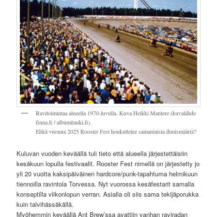
Ravitoimintaa alueella 1970-luvulla. Kuva Heikki Mantere (kuvalähde
finna.fi / albumitauki.fi).
Ehkä vuonna 2025 Rooster Fest houkuttelee samanlaisia ihmismääriä?
Kuluvan vuoden keväällä tuli tieto että alueella järjestettäisiin
kesäkuun lopulla festivaalit. Rooster Fest nimellä on järjestetty jo
yli 20 vuotta kaksipäiväinen hardcore/punk-tapahtuma helmikuun
tiennoilla ravintola Torvessa. Nyt vuorossa kesäfestarit samalla
konseptilla viikonlopun verran. Asialla oli siis sama tekijäporukka
kuin talvihässäkällä.
Myöhemmin keväällä Ant Brew’ssa avattiin vanhan raviradan