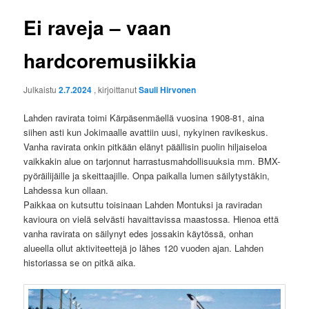
Ei raveja – vaan
hardcoremusiikkia
Julkaistu
2.7.2024
, kirjoittanut
Sauli Hirvonen
Lahden ravirata toimi Kärpäsenmäellä vuosina 1908-81, aina
siihen asti kun Jokimaalle avattiin uusi, nykyinen ravikeskus.
Vanha ravirata onkin pitkään elänyt päällisin puolin hiljaiseloa
vaikkakin alue on tarjonnut harrastusmahdollisuuksia mm. BMX-
pyöräilijäille ja skeittaajille. Onpa paikalla lumen säilytystäkin,
Lahdessa kun ollaan.
Paikkaa on kutsuttu toisinaan Lahden Montuksi ja raviradan
kavioura on vielä selvästi havaittavissa maastossa. Hienoa että
vanha ravirata on säilynyt edes jossakin käytössä, onhan
alueella ollut aktiviteettejä jo lähes 120 vuoden ajan. Lahden
historiassa se on pitkä aika.