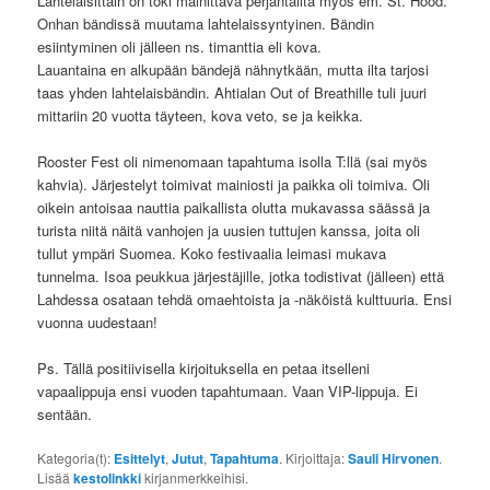
Lahtelaisittain on toki mainittava perjantailta myös em. St. Hood.
Onhan bändissä muutama lahtelaissyntyinen. Bändin
esiintyminen oli jälleen ns. timanttia eli kova.
Lauantaina en alkupään bändejä nähnytkään, mutta ilta tarjosi
taas yhden lahtelaisbändin. Ahtialan Out of Breathille tuli juuri
mittariin 20 vuotta täyteen, kova veto, se ja keikka.
Rooster Fest oli nimenomaan tapahtuma isolla T:llä (sai myös
kahvia). Järjestelyt toimivat mainiosti ja paikka oli toimiva. Oli
oikein antoisaa nauttia paikallista olutta mukavassa säässä ja
turista niitä näitä vanhojen ja uusien tuttujen kanssa, joita oli
tullut ympäri Suomea. Koko festivaalia leimasi mukava
tunnelma. Isoa peukkua järjestäjille, jotka todistivat (jälleen) että
Lahdessa osataan tehdä omaehtoista ja -näköistä kulttuuria. Ensi
vuonna uudestaan!
Ps. Tällä positiivisella kirjoituksella en petaa itselleni
vapaalippuja ensi vuoden tapahtumaan. Vaan VIP-lippuja. Ei
sentään.
Kategoria(t):
Esittelyt
,
Jutut
,
Tapahtuma
. Kirjoittaja:
Sauli Hirvonen
.
Lisää
kestolinkki
kirjanmerkkeihisi.