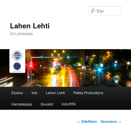
Siirry
sisältöön
Etsi
Lahen Lehti
Oi! Lahtelaista.
Päävalikko
Etusivu
Info
Lahen Lehti
Pekka Productions
Harrastepaja
Sivustot
KAUPPA
Artikkelien
←
Edellinen
Seuraava
→
selaus