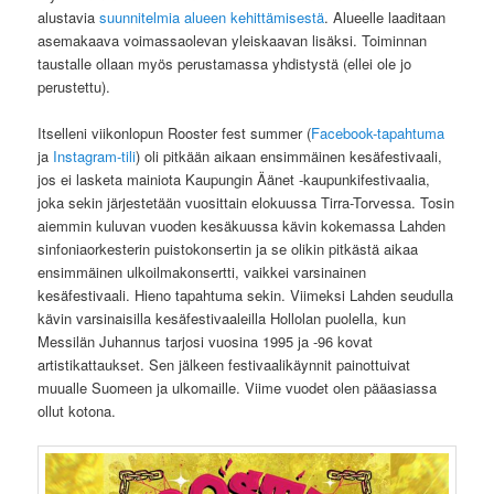
alustavia
suunnitelmia alueen kehittämisestä
. Alueelle laaditaan
asemakaava voimassaolevan yleiskaavan lisäksi. Toiminnan
taustalle ollaan myös perustamassa yhdistystä (ellei ole jo
perustettu).
Itselleni viikonlopun Rooster fest summer (
Facebook-tapahtuma
ja
Instagram-tili
) oli pitkään aikaan ensimmäinen kesäfestivaali,
jos ei lasketa mainiota Kaupungin Äänet -kaupunkifestivaalia,
joka sekin järjestetään vuosittain elokuussa Tirra-Torvessa. Tosin
aiemmin kuluvan vuoden kesäkuussa kävin kokemassa Lahden
sinfoniaorkesterin puistokonsertin ja se olikin pitkästä aikaa
ensimmäinen ulkoilmakonsertti, vaikkei varsinainen
kesäfestivaali. Hieno tapahtuma sekin. Viimeksi Lahden seudulla
kävin varsinaisilla kesäfestivaaleilla Hollolan puolella, kun
Messilän Juhannus tarjosi vuosina 1995 ja -96 kovat
artistikattaukset. Sen jälkeen festivaalikäynnit painottuivat
muualle Suomeen ja ulkomaille. Viime vuodet olen pääasiassa
ollut kotona.