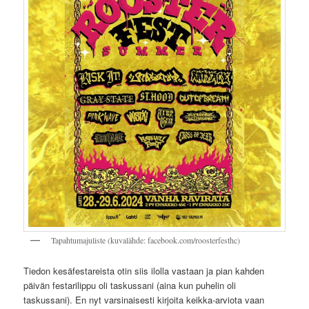
Tapahtumajuliste (kuvalähde: facebook.com/roosterfesthc)
Tiedon kesäfestareista otin siis ilolla vastaan ja pian kahden
päivän festarilippu oli taskussani (aina kun puhelin oli
taskussani). En nyt varsinaisesti kirjoita keikka-arviota vaan