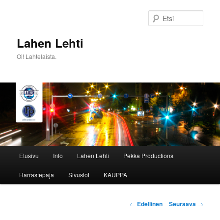
Siirry
sisältöön
Etsi
Lahen Lehti
Oi! Lahtelaista.
Päävalikko
Etusivu
Info
Lahen Lehti
Pekka Productions
Harrastepaja
Sivustot
KAUPPA
Artikkelien
←
Edellinen
Seuraava
→
selaus