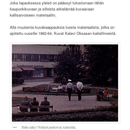
Joka tapauksessa yleisö on päässyt tutustumaan tähän
kaupunkikuvaan ja silloista arkielämää kuvaavaan
kallisarvoiseen materiaaliin.
Alla muutamia kuvakaappauksia tuosta materiaalista, jotka on
ajoitettu vuosille 1962-64. Kuvat Kalevi Oksasen kaitafilmeistä.
Tuttu näky? Poliisit partioivat Alatorilla.