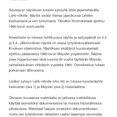
Seuraavan näytöksen koostin syksyllä 2024 järjestettävälle
Lahti-viikolle. Näytös sisälsi hienoa (ajan)kuvaa Lahden
keskustasta ja sen tuntumasta. Tämäkin filmimateriaali ajoittuu
1960-luvun ensivuosille.
Aineistosta on tulossa huhtikuussa näytös ja esityspäivät on 4.4.
ja 5.4., jälkimmäinen näytös on osana lyhytelokuvafestivaali
Kinoksen ohjelmistoa. Näytöksen sisältämä kuvamateriaali
sijoittuu pääasiassa 1960-luvun Möysän ympäristöön. Näytös
tulee huipentumaan tänä vuonna 60 vuotta täyttävän Möysän
ostoskeskuksen vihkiäisiin vuodelta 1965. Ostoskeskus tullaan
purkamaan lähivuosina.
Lisäksi syksyn Lahti-viikolle (vko 44) on tulossa koostenäytös
keskustan (osa 1) ja Möysän (osa 2) materiaalista.
Oksasen kuvaamaa materiaalia on jatkossa mahdollisuus
käyttää esimerkiksi dokumenteissa tai muissa historiallisissa
julkaisuissa. Materiaali taipuisi omaksikin dokumentikseen,
mutta sen työstäminen tällaisiksi vaatisi laajempia resursseja.