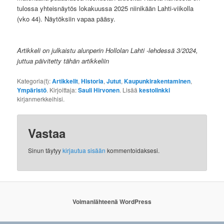
tulossa yhteisnäytös lokakuussa 2025 niinikään Lahti-viikolla
(vko 44). Näytöksiin vapaa pääsy.
Artikkeli on julkaistu alunperin Hollolan Lahti -lehdessä 3/2024,
juttua päivitetty tähän artikkeliin
Kategoria(t):
Artikkelit
,
Historia
,
Jutut
,
Kaupunkirakentaminen
,
Ympäristö
. Kirjoittaja:
Sauli Hirvonen
. Lisää
kestolinkki
kirjanmerkkeihisi.
Vastaa
Sinun täytyy
kirjautua sisään
kommentoidaksesi.
Voimanlähteenä WordPress