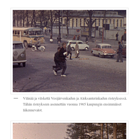
Vilinää ja vilskettä Vesijärvenkadun ja Aleksanterinkadun risteyksessä.
Tähän risteykseen asennettiin vuonna 1965 kaupungin ensimmäiset
liikennevalot.