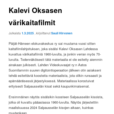
Kalevi Oksasen
värikaitafilmit
Julkaistu
1.3.2025
, kirjoittanut
Sauli Hirvonen
Päijät-Hämeen elokuvakeskus ry sai muutama vuosi sitten
kaitafilmilahjoituksen, joka sisälsi Kalevi Oksasen Lahdessa
kuvattua värikaitafilmiä 1960-luvulta, ja jonkin verran myös 70-
luvulta. Todennäköisesti tätä materiaalia ei ole esitetty aiemmin
ainakaan julkisesti. Lahden Videokuvaajat ry:n Aatos
Suomilammin suuren digitointioperaation jälkeen otin asiakseni
tehdä esitettäviä koosteita materiaalista, jota olikin runsaasti ja
epämääräisessä järjestyksessä. Materiaalissa korostuivat
erityisesti Salpausselän kisat sekä kaupunkimaisemat.
Ensimmäinen näytös sisälsikin koosteen Salpausselän kisoista,
jotka oli kuvattu pääasiassa 1960-luvulta. Näytös järjestettiin
maaliskuussa 2024 Salpausselän kisojen aikaan, kuinkas
muutenkaan.