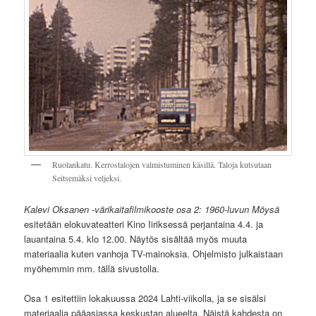
Ruolankatu. Kerrostalojen valmistuminen käsillä. Taloja kutsutaan
Seitsemäksi veljeksi.
Kalevi Oksanen -värikaitafilmikooste osa 2: 1960-luvun Möysä
esitetään elokuvateatteri Kino Iiriksessä perjantaina 4.4. ja
lauantaina 5.4. klo 12.00. Näytös sisältää myös muuta
materiaalia kuten vanhoja TV-mainoksia. Ohjelmisto julkaistaan
myöhemmin mm. tällä sivustolla.
Osa 1 esitettiin lokakuussa 2024 Lahti-viikolla, ja se sisälsi
materiaalia pääasiassa keskustan alueelta. Näistä kahdesta on