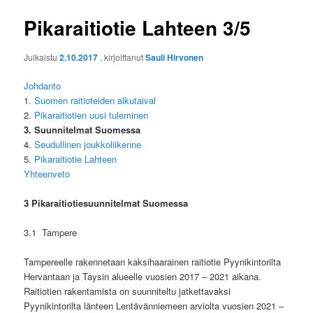
Pikaraitiotie Lahteen 3/5
Julkaistu
2.10.2017
, kirjoittanut
Sauli Hirvonen
Johdanto
1.
Suomen raitioteiden alkutaival
2.
Pikaraitiotien uusi tuleminen
3. Suunnitelmat Suomessa
4.
Seudullinen joukkoliikenne
5.
Pikaraitiotie Lahteen
Yhteenveto
3 Pikaraitiotiesuunnitelmat Suomessa
3.1
Tampere
Tampereelle rakennetaan kaksihaarainen raitiotie Pyynikintorilta
Hervantaan ja Taysin alueelle vuosien 2017 – 2021 aikana.
Raitiotien rakentamista on suunniteltu jatkettavaksi
Pyynikintorilta länteen Lentävänniemeen arviolta vuosien 2021 –