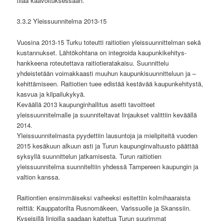
tilaa kaavoituksessaan.
3.3.2 Yleissuunnitelma 2013-15
Vuosina 2013-15 Turku toteutti raitiotien yleissuunnittelman sekä
kustannukset. Lähtökohtana on integroida kaupunkikehitys-
hankkeena roteutettava raitiotieratakaisu. Suunnittelu
yhdeistetään voimakkaasti muuhun kaupunkisuunnitteluun ja –
kehittämiseen. Raitiotien tuee edistää kestävää kaupunkehitystä,
kasvua ja kilpailukykyä.
Keväällä 2013 kaupunginhallitus asetti tavoitteet
yleissuunnitelmalle ja suunniteltavat linjaukset valittiin keväällä
2014.
Yleissuunnitelmasta pyydettiin lausuntoja ja mielipiteitä vuoden
2015 kesäkuun alkuun asti ja Turun kaupunginvaltuusto päättää
syksyllä suunnittelun jatkamisesta. Turun raitiotien
yleissuunnitelma suunniteltiin yhdessä Tampereen kaupungin ja
valtion kanssa.
Raitiontien ensimmäiseksi vaiheeksi esitettiin kolmihaaraista
reittiä: Kauppatorilta Rusnomäkeen, Varissuolle ja Skanssiin.
Kyseisillä linjoilla saadaan katettua Turun suurimmat