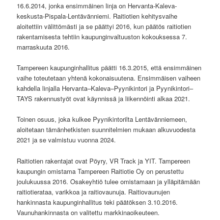
16.6.2014, jonka ensimmäinen linja on Hervanta-Kaleva-
keskusta-Pispala-Lentävänniemi. Raitiotien kehitysvaihe
aloitettiin välittömästi ja se päättyi 2016, kun päätös raitiotien
rakentamisesta tehtiin kaupunginvaltuuston kokouksessa 7.
marraskuuta 2016.
Tampereen kaupunginhallitus päätti 16.3.2015, että ensimmäinen
vaihe toteutetaan yhtenä kokonaisuutena. Ensimmäisen vaiheen
kahdella linjalla Hervanta–Kaleva–Pyynikintori ja Pyynikintori–
TAYS rakennustyöt ovat käynnissä ja liikennöinti alkaa 2021.
Toinen osuus, joka kulkee Pyynikintorilta Lentävänniemeen,
aloitetaan tämänhetkisten suunnitelmien mukaan alkuvuodesta
2021 ja se valmistuu vuonna 2024.
Raitiotien rakentajat ovat Pöyry, VR Track ja YIT. Tampereen
kaupungin omistama Tampereen Raitiotie Oy on perustettu
joulukuussa 2016. Osakeyhtiö tulee omistamaan ja ylläpitämään
raitiotierataa, varikkoa ja raitiovaunuja. Raitiovaunujen
hankinnasta kaupunginhallitus teki päätöksen 3.10.2016.
Vaunuhankinnasta on valitettu markkinaoikeuteen.