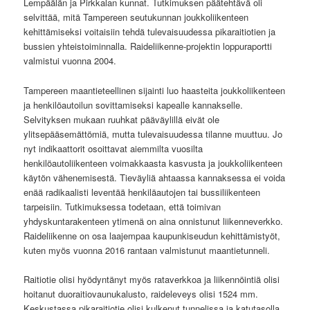
Lempäälän ja Pirkkalan kunnat. Tutkimuksen päätehtävä oli
selvittää, mitä Tampereen seutukunnan joukkoliikenteen
kehittämiseksi voitaisiin tehdä tulevaisuudessa pikaraitiotien ja
bussien yhteistoiminnalla. Raideliikenne-projektin loppuraportti
valmistui vuonna 2004.
Tampereen maantieteellinen sijainti luo haasteita joukkoliikenteen
ja henkilöautoilun sovittamiseksi kapealle kannakselle.
Selvityksen mukaan ruuhkat pääväylillä eivät ole
ylitsepääsemättömiä, mutta tulevaisuudessa tilanne muuttuu. Jo
nyt indikaattorit osoittavat aiemmilta vuosilta
henkilöautoliikenteen voimakkaasta kasvusta ja joukkoliikenteen
käytön vähenemisestä. Tieväyliä ahtaassa kannaksessa ei voida
enää radikaalisti leventää henkiläautojen tai bussiliikenteen
tarpeisiin. Tutkimuksessa todetaan, että toimivan
yhdyskuntarakenteen ytimenä on aina onnistunut liikenneverkko.
Raideliikenne on osa laajempaa kaupunkiseudun kehittämistyöt,
kuten myös vuonna 2016 rantaan valmistunut maantietunneli.
Raitiotie olisi hyödyntänyt myös rataverkkoa ja liikennöintiä olisi
hoitanut duoraitiovaunukalusto, raideleveys olisi 1524 mm.
Keskustassa pikaraitiotie olisi kulkenut tunnelissa ja katutasolla.