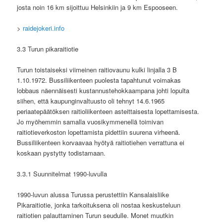
josta noin 16 km sijoittuu Helsinkiin ja 9 km Espooseen.
>
raidejokeri.info
3.3 Turun pikaraitiotie
Turun toistaiseksi viimeinen raitiovaunu kulki linjalla 3 B
1.10.1972. Bussiliikenteen puolesta tapahtunut voimakas
lobbaus näennäisesti kustannustehokkaampana johti lopulta
siihen, että kaupunginvaltuusto oli tehnyt 14.6.1965
periaatepäätöksen raitioliikenteen asteittaisesta lopettamisesta.
Jo myöhemmin samalla vuosikymmenellä toimivan
raitiotieverkoston lopettamista pidettiin suurena virheenä.
Bussiliikenteen korvaavaa hyötyä raitiotiehen verrattuna ei
koskaan pystytty todistamaan.
3.3.1 Suunnitelmat 1990-luvulla
1990-luvun alussa Turussa perustettiin Kansalaisliike
Pikaraitiotie, jonka tarkoituksena oli nostaa keskusteluun
raitiotien palauttaminen Turun seudulle. Monet muutkin