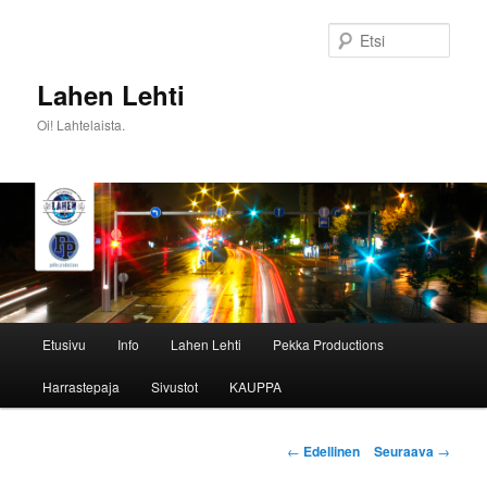
Siirry
sisältöön
Etsi
Lahen Lehti
Oi! Lahtelaista.
Päävalikko
Etusivu
Info
Lahen Lehti
Pekka Productions
Harrastepaja
Sivustot
KAUPPA
Artikkelien
←
Edellinen
Seuraava
→
selaus