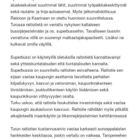
aluekeskukset suurimmat lähit, suurimmat työpaikkakeskittymät
sekä rautatie- ja linja-autoasemat. Myös jatkomahdollisuus
Raisioon ja Kaarinaan on otettu huomioon suunnittelussa.
Turussa raitiotietä on verrattu nykyisen kaltaiseen
bussijärjestelmään ja ns. superbusseihin. Tavalliseen bussiin
verrattuna niillä on suurempi matkastajakapasiteetti. Lisäksi ne
kulkevat omilla väylillä.
Superbussi on käytetyillä oletuksilla raitiotietä kannattavampi
sekä yhteiskuntatalouden että kuntatalouden kannalta.
Superbussia on suunniteltu raitiotien esivaiheena. Raitiotie sen
sijaan vastaa kaupungin asettamia tavoitteita parhaiten
kilpailukyvyn, kasvun ja vetovoiman, kaupunkirakenteen
tiivistämisen, joukkoliikenteen käytön lisäämisen sekä
kaupunkikuvan viihtyvyyden osalta.
Turku uskoo, että raitiotie houkuttelee investointeja sekä vastaa
kaupungin asukasluvun kasvuun. Raitiotie nähdään myös pitkällä
aikajänteellä maankäytön ja liikennejärjestelmien kehittämisessä
Turun raitiotien kustannusarvio vastaa karkeasti eurooppalaisten
hankkeiden keskitasoa, joskin vertailu on vaikeaa. Tampereehen