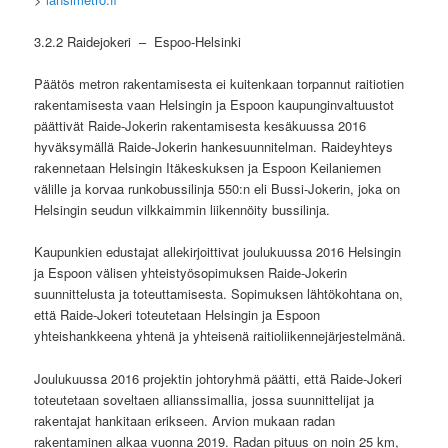
3.2.2 Raidejokeri
–
Espoo-Helsinki
Päätös metron rakentamisesta ei kuitenkaan torpannut raitiotien
rakentamisesta vaan Helsingin ja Espoon kaupunginvaltuustot
päättivät Raide-Jokerin rakentamisesta kesäkuussa 2016
hyväksymällä Raide-Jokerin hankesuunnitelman. Raideyhteys
rakennetaan Helsingin Itäkeskuksen ja Espoon Keilaniemen
välille ja korvaa runkobussilinja 550:n eli Bussi-Jokerin, joka on
Helsingin seudun vilkkaimmin liikennöity bussilinja.
Kaupunkien edustajat allekirjoittivat joulukuussa 2016 Helsingin
ja Espoon välisen yhteistyösopimuksen Raide-Jokerin
suunnittelusta ja toteuttamisesta. Sopimuksen lähtökohtana on,
että Raide-Jokeri toteutetaan Helsingin ja Espoon
yhteishankkeena yhtenä ja yhteisenä raitioliikennejärjestelmänä.
Joulukuussa 2016 projektin johtoryhmä päätti, että Raide-Jokeri
toteutetaan soveltaen allianssimallia, jossa suunnittelijat ja
rakentajat hankitaan erikseen. Arvion mukaan radan
rakentaminen alkaa vuonna 2019. Radan pituus on noin 25 km,