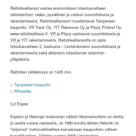
Raitiotieallianssi vastaa ensimmäisen toteutusvaiheen
raitiotieinfran; radan, pysäkkien ja varikon suunnittelusta ja
rakentamisesta. Raitiotieallianssin muodostavat Tampereen
kaupunki, VR Track Oy, YIT Rakennus Oy ja Pöyry Finland Oy,
www.raitiotiealliassi.fi. VR ja Pöyry vastaavat suunnittelusta ja
VR ja YIT rakentamisesta. Raitiotieallianssilla on optio
toteutusvaiheen 2, keskusta – Lentävänniemi suunnittelusta ja
rakentamisesta sekä allianssin toteuttaman ratainfran
ylläpidosta.
Raitiotien raideleveys on 1435 mm.
>
Tampereen kaupunki
>
Wikipedia
3.2 Espoo
Espoon ja Helsingin keskustan välisiin liikenneruuhkiin on etsitty
jo useita vuosia vastausta. Jo 1980-luvulta lähtien Helsinki on
”tarjonnut” metrovaihtoehtoa korvaamaan kaupunkien välisen
bussiliikenteen. Vihdoin vuonna 2008 Länsimetron