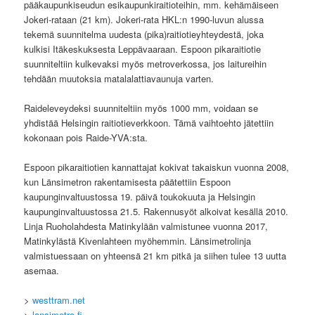
pääkaupunkiseudun esikaupunkiraitioteihin, mm. kehämäiseen
Jokeri-rataan (21 km). Jokeri-rata HKL:n 1990-luvun alussa
tekemä suunnitelma uudesta (pika)raitiotieyhteydestä, joka
kulkisi Itäkeskuksesta Leppävaaraan. Espoon pikaraitiotie
suunniteltiin kulkevaksi myös metroverkossa, jos laitureihin
tehdään muutoksia matalalattiavaunuja varten.
Raideleveydeksi suunniteltiin myös 1000 mm, voidaan se
yhdistää Helsingin raitiotieverkkoon. Tämä vaihtoehto jätettiin
kokonaan pois Raide-YVA:sta.
Espoon pikaraitiotien kannattajat kokivat takaiskun vuonna 2008,
kun Länsimetron rakentamisesta päätettiin Espoon
kaupunginvaltuustossa 19. päivä toukokuuta ja Helsingin
kaupunginvaltuustossa 21.5. Rakennusyöt alkoivat kesällä 2010.
Linja Ruoholahdesta Matinkylään valmistunee vuonna 2017,
Matinkylästä Kivenlahteen myöhemmin. Länsimetrolinja
valmistuessaan on yhteensä 21 km pitkä ja siihen tulee 13 uutta
asemaa.
>
westtram.net
>
lansimetro.fi