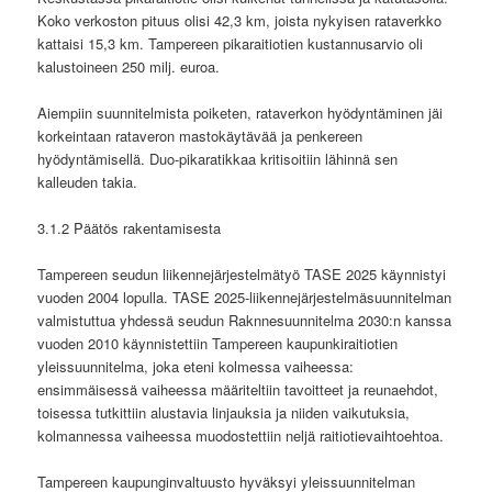
Koko verkoston pituus olisi 42,3 km, joista nykyisen rataverkko
kattaisi 15,3 km. Tampereen pikaraitiotien kustannusarvio oli
kalustoineen 250 milj. euroa.
Aiempiin suunnitelmista poiketen, rataverkon hyödyntäminen jäi
korkeintaan rataveron mastokäytävää ja penkereen
hyödyntämisellä. Duo-pikaratikkaa kritisoitiin lähinnä sen
kalleuden takia.
3.1.2 Päätös rakentamisesta
Tampereen seudun liikennejärjestelmätyö TASE 2025 käynnistyi
vuoden 2004 lopulla. TASE 2025-liikennejärjestelmäsuunnitelman
valmistuttua yhdessä seudun Raknnesuunnitelma 2030:n kanssa
vuoden 2010 käynnistettiin Tampereen kaupunkiraitiotien
yleissuunnitelma, joka eteni kolmessa vaiheessa:
ensimmäisessä vaiheessa määriteltiin tavoitteet ja reunaehdot,
toisessa tutkittiin alustavia linjauksia ja niiden vaikutuksia,
kolmannessa vaiheessa muodostettiin neljä raitiotievaihtoehtoa.
Tampereen kaupunginvaltuusto hyväksyi yleissuunnitelman