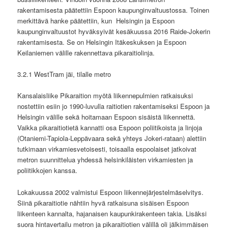
rakentamisesta päätettiin Espoon kaupunginvaltuustossa. Toinen
merkittävä hanke päätettiin, kun
Helsingin ja Espoon
kaupunginvaltuustot hyväksyivät kesäkuussa 2016 Raide-Jokerin
rakentamisesta. Se on Helsingin Itäkeskuksen ja Espoon
Keilaniemen välille rakennettava pikaraitiolinja.
3.2.1 WestTram jäi, tilalle metro
Kansalaisliike Pikaraition myötä liikennepulmien ratkaisuksi
nostettiin esiin jo 1990-luvulla raitiotien rakentamiseksi Espoon ja
Helsingin välille sekä hoitamaan Espoon sisäistä liikennettä.
Vaikka pikaraitiotietä kannatti osa Espoon poliitikoista ja linjoja
(Otaniemi-Tapiola-Leppävaara sekä yhteys Jokeri-rataan) alettiin
tutkimaan virkamiesvetoisesti, toisaalla espoolaiset jatkoivat
metron suunnittelua yhdessä helsinkiläisten virkamiesten ja
poliitikkojen kanssa.
Lokakuussa 2002 valmistui Espoon liikennejärjestelmäselvitys.
Siinä pikaraitiotie nähtiin hyvä ratkaisuna sisäisen Espoon
liikenteen kannalta, hajanaisen kaupunkirakenteen takia. Lisäksi
suora hintavertailu metron ja pikaraitiotien välillä oli jälkimmäisen