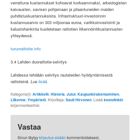
verrattuna kustannukset kohoavat korkeammaksi, arkeologisten
kaivausten, savisen pohjamaan ja pilaantuneiden maiden
puhdistuskustannuksista. Infrastruktuuri-investoinnin
kustannusarvio on 303 miljoonaa euroa, varikkoinvestointi ja
kalustohankinta kuoletetaan raitiotien liikennöintikustannusten
yhteydessä.
turunraitiotie.info
3.4 Lahden duoraitiotie-selvitys
Lahdessa tehdään selvitys rautateiden hyödyntämisestä
raitioteinä.
Lue
lisää
.
Kategoria(t):
Artikkelit
,
Historia
,
Jutut
,
Kaupunkirakentaminen
,
Liikenne
,
Ympäristö
. Kirjoittaja:
Sauli Hirvonen
. Lisää
kestolinkki
kirjanmerkkeihisi.
Vastaa
Sinun täytyy
kirjautua sisään
kommentoidaksesi.