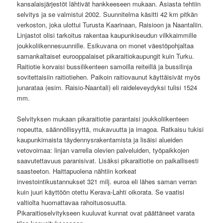
kansalaisjärjestöt lähtivät hankkeeseen mukaan. Asiasta tehtiin
selvitys ja se valmistui 2002. Suunnitelma käsitti 42 km pitkän
verkoston, joka ulottui Turusta Kaarinaan, Raisioon ja Naantaliin.
Linjastot olisi tarkoitus rakentaa kaupunkiseudun vilkkaimmille
joukkoliikennesuunnille. Esikuvana on monet väestöpohjaltaa
samankaltaiset eurooppalaiset pikaraitiokaupungit kuin Turku.
Raitiotie korvaisi bussilikenteen samoilla reiteillä ja bussilinja
sovitettaisiin raitiotiehen. Paikoin raitiovaunut käyttäisivät myös
junarataa (esim. Raisio-Naantali) eli raideleveydyksi tulisi 1524
mm.
Selvityksen mukaan pikaraitiotie parantaisi joukkoliikenteen
nopeutta, säännöllisyyttä, mukavuutta ja imagoa. Ratkaisu tukisi
kaupunkimaista täydennysrakentamista ja lisäisi alueiden
vetovoimaa: linjan varrella olevien palveluiden, työpaikkojen
saavutettavuus paranisivat. Lisäksi pikaraitiotie on paikallisesti
saasteeton. Haittapuolena nähtiin korkeat
investointikustannukset 321 milj. euroa eli lähes saman verran
kuin juuri käyttöön otettu Kerava-Lahti oikorata. Se vaatisi
valtiolta huomattavaa rahoitusosuutta.
Pikaraitioselvitykseen kuuluvat kunnat ovat päättäneet varata