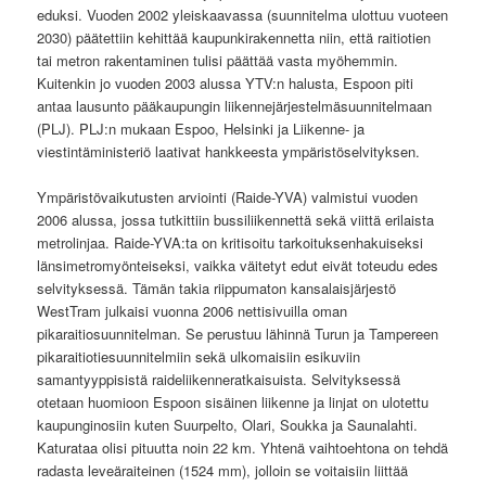
eduksi. Vuoden 2002 yleiskaavassa (suunnitelma ulottuu vuoteen
2030) päätettiin kehittää kaupunkirakennetta niin, että raitiotien
tai metron rakentaminen tulisi päättää vasta myöhemmin.
Kuitenkin jo vuoden 2003 alussa YTV:n halusta, Espoon piti
antaa lausunto pääkaupungin liikennejärjestelmäsuunnitelmaan
(PLJ). PLJ:n mukaan Espoo, Helsinki ja Liikenne- ja
viestintäministeriö laativat hankkeesta ympäristöselvityksen.
Ympäristövaikutusten arviointi (Raide-YVA) valmistui vuoden
2006 alussa, jossa tutkittiin bussiliikennettä sekä viittä erilaista
metrolinjaa. Raide-YVA:ta on kritisoitu tarkoituksenhakuiseksi
länsimetromyönteiseksi, vaikka väitetyt edut eivät toteudu edes
selvityksessä. Tämän takia riippumaton kansalaisjärjestö
WestTram julkaisi vuonna 2006 nettisivuilla oman
pikaraitiosuunnitelman. Se perustuu lähinnä Turun ja Tampereen
pikaraitiotiesuunnitelmiin sekä ulkomaisiin esikuviin
samantyyppisistä raideliikenneratkaisuista. Selvityksessä
otetaan huomioon Espoon sisäinen liikenne ja linjat on ulotettu
kaupunginosiin kuten Suurpelto, Olari, Soukka ja Saunalahti.
Katurataa olisi pituutta noin 22 km. Yhtenä vaihtoehtona on tehdä
radasta leveäraiteinen (1524 mm), jolloin se voitaisiin liittää