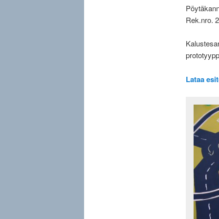
Pöytäkanne
Rek.nro. 2
Kalustesar
prototyypp
Lataa esi