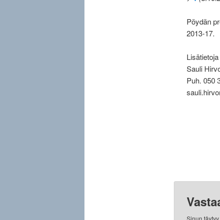
Pöydän pro
2013-17.
Lisätietoja
Sauli Hirv
Puh. 050 
sauli.hirv
Vasta
Sinun täyty