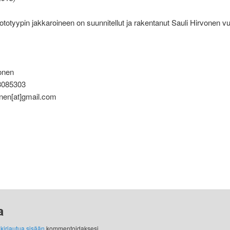
totyypin jakkaroineen on suunnitellut ja rakentanut Sauli Hirvonen v
onen
3085303
onen[at]gmail.com
a
y
kirjautua sisään
kommentoidaksesi.