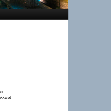
än
akkarat