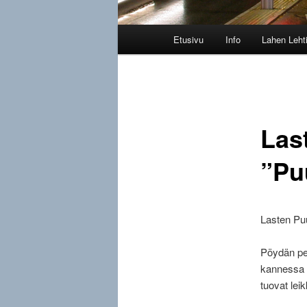
Päävalikko
Etusivu
Info
Lahen Leht
Las
”Pu
Lasten Puu
Pöydän per
kannessa o
tuovat le