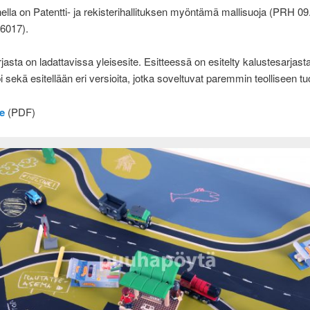
lla on Patentti- ja rekisterihallituksen myöntämä mallisuoja (PRH 09
6017).
jasta on ladattavissa yleisesite. Esitteessä on esitelty kalustesarjast
i sekä esitellään eri versioita, jotka soveltuvat paremmin teolliseen t
te
(PDF)