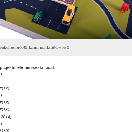
merkki puuhapöydän kannen monikäyttöisyydestä
 projektin etenemisestä, osat:
.)
2017)
.)
2016)
2015)
.2014)
.)
2013)