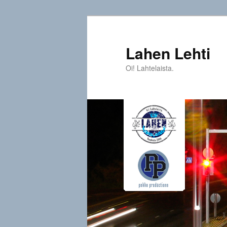
Siirry
sisältöön
Lahen Lehti
Oi! Lahtelaista.