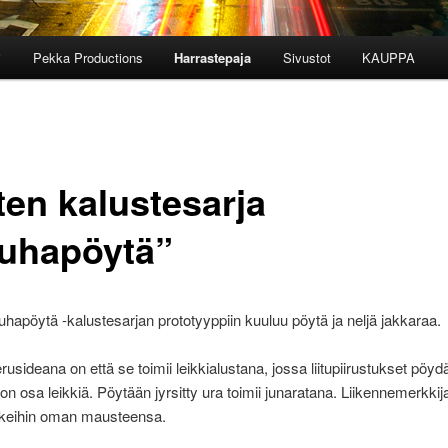
i
Pekka Productions
Harrastepaja
Sivustot
KAUPPA
ten kalustesarja
uhapöytä”
hapöytä -kalustesarjan prototyyppiin kuuluu pöytä ja neljä jakkaraa.
usideana on että se toimii leikkialustana, jossa liitupiirustukset pöyd
n osa leikkiä. Pöytään jyrsitty ura toimii junaratana. Liikennemerkkij
ikkeihin oman mausteensa.