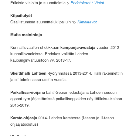
Erilaisia visioita ja suunnitelmia
>
Ehdotukset / Visiot
Kilpailutyöt
Osallistumisia suunnittelukilpailuihin
>
Kilpailutyöt
Muita mainintoja
Kunnallisvaalien ehdokkaan
kampanja-avustaja
vuoden 2012
kunnallisvaaleissa. Ehdokas valittiin Lahden
kaupunginvaltuustoon vv. 2013-17.
Skeittihalli Lahteen
-työryhmässä 2013-2014. Halli rakennettiin
ja oli toiminnassa useita vuosia.
Paikallisarvioijana
Lahti-Seuran edustajana Lahden seudun
oppaat ry:n järjestämissä paikallisoppaiden näyttötilaisuuksissa
2015-2019.
Karate-ohjaaja
2014- Lahden karatessa (I-tason ja II-tason
ohjaajatodistus)