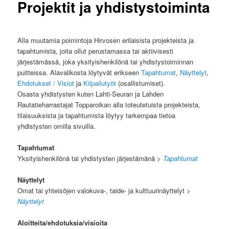
Projektit ja yhdistystoiminta
Alla muutamia poimintoja Hirvosen erilaisista projekteista ja
tapahtumista, joita ollut perustamassa tai aktiivisesti
järjestämässä, joka yksityishenkilönä tai yhdistystoiminnan
puitteissa. Alavalikosta löytyvät erikseen
Tapahtumat
,
Näyttelyt
,
Ehdotukset / Visiot
ja
Kilpailutyöt
(osallistumiset).
Osasta yhdistysten kuten Lahti-Seuran ja Lahden
Rautatieharrastajat Topparoikan alla toteutetuista projekteista,
tilaisuuksista ja tapahtumista löytyy tarkempaa tietoa
yhdistysten omilla sivuilla.
Tapahtumat
Yksityishenkilönä tai yhdistysten järjestämänä >
Tapahtumat
Näyttelyt
Omat tai yhteisöjen valokuva-, taide- ja kulttuurinäyttelyt
>
Näyttelyt
Aloitteita/ehdotuksia/visioita