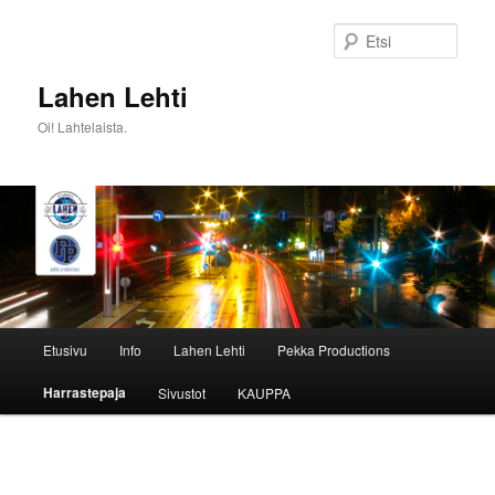
Siirry
sisältöön
Etsi
Lahen Lehti
Oi! Lahtelaista.
Päävalikko
Etusivu
Info
Lahen Lehti
Pekka Productions
Harrastepaja
Sivustot
KAUPPA