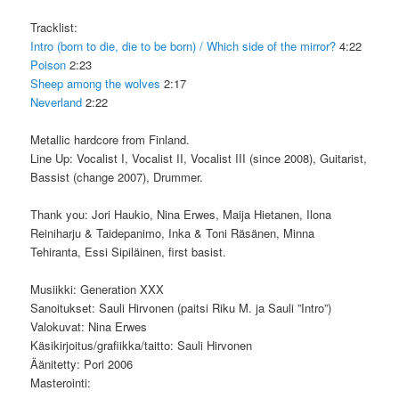
Tracklist:
Intro (born to die, die to be born) / Which side of the mirror?
4:22
Poison
2:23
Sheep among the wolves
2:17
Neverland
2:22
Metallic hardcore from Finland.
Line Up: Vocalist I, Vocalist II, Vocalist III (since 2008), Guitarist,
Bassist (change 2007), Drummer.
Thank you: Jori Haukio, Nina Erwes, Maija Hietanen, Ilona
Reiniharju & Taidepanimo, Inka & Toni Räsänen, Minna
Tehiranta, Essi Sipiläinen, first basist.
Musiikki: Generation XXX
Sanoitukset: Sauli Hirvonen (paitsi Riku M. ja Sauli ”Intro”)
Valokuvat: Nina Erwes
Käsikirjoitus/grafiikka/taitto: Sauli Hirvonen
Äänitetty: Pori 2006
Masterointi: