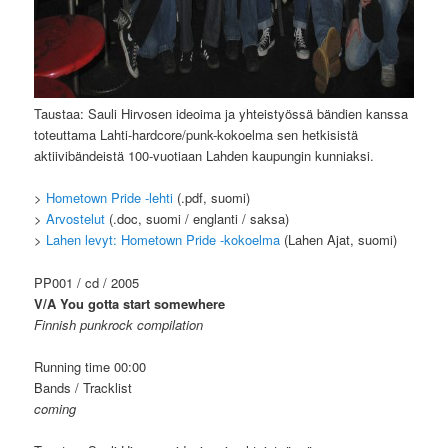
Taustaa: Sauli Hirvosen ideoima ja yhteistyössä bändien kanssa
toteuttama Lahti-hardcore/punk-kokoelma sen hetkisistä
aktiivibändeistä 100-vuotiaan Lahden kaupungin kunniaksi.
>
Hometown Pride -lehti
(.pdf, suomi)
>
Arvostelut
(.doc, suomi / englanti / saksa)
>
Lahen levyt: Hometown Pride -kokoelma
(Lahen Ajat, suomi)
PP001 / cd / 2005
V/A You gotta start somewhere
Finnish punkrock compilation
Running time 00:00
Bands / Tracklist
coming