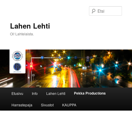
Siirry
sisältöön
Etsi
Lahen Lehti
Oi! Lahtelaista.
Päävalikko
Pekka Productions
Etusivu
Info
Lahen Lehti
Harrastepaja
Sivustot
KAUPPA