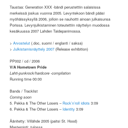
Taustaa: Generation XXX -bändi perustettiin salaisissa
merkeissä joskus vuonna 2005. Levyntekoon bändi pääsi
myöhäissyksyllä 2006, jolloin se nauhoitti ainoan julkaisunsa
Porissa. Levynjulkistaminen toteutettiin näyttelyn muodossa
kesäkuussa 2007 Lahden Taidepanimossa.
>
Arvostelut
(.doc, suomi / englanti / saksa)
>
Julkistamisnäyttely 2007
(Release exhibition)
PP002 / cd / 2006
V/A Hometown Pride
Lahti-punkrock/hardcore -compilation
Running time 00:00
Bands / Tracklist
Coming soon
5. Pekka & The Other Losers –
Rock’n’roll idiots
3:09
6. Pekka & The Other Losers –
Identity
3:09
Äänitetty: Villähde 2005 (paitsi St. Hood)
Masterointi:
tulossa