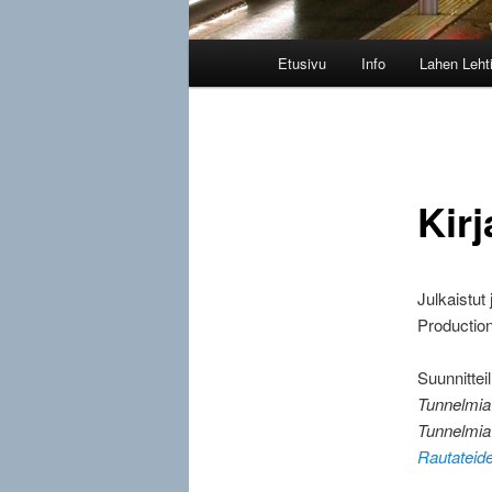
Päävalikko
Etusivu
Info
Lahen Leht
Kirj
Julkaistut 
Production
Suunnittei
Tunnelmia
Tunnelmia
Rautateide