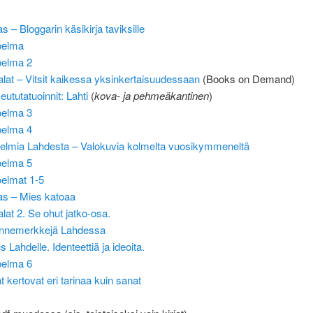
 – Bloggarin käsikirja taviksille
oelma
elma 2
alat – Vitsit kaikessa yksinkertaisuudessaan
(Books on Demand)
eututatuoinnit: Lahti
(
kova- ja pehmeäkantinen
)
elma 3
elma 4
elmia Lahdesta – Valokuvia kolmelta vuosikymmeneltä
elma 5
elmat 1-5
s – Mies katoaa
lat 2. Se ohut jatko-osa.
ennemerkkejä Lahdessa
s Lahdelle. Identeettiä ja ideoita.
elma 6
t kertovat eri tarinaa kuin sanat