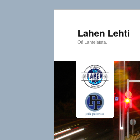
Siirry
sisältöön
Lahen Lehti
Oi! Lahtelaista.