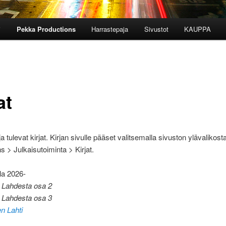
i
Pekka Productions
Harrastepaja
Sivustot
KAUPPA
at
ja tulevat kirjat. Kirjan sivulle pääset valitsemalla sivuston ylävalikos
s > Julkaisutoiminta > Kirjat.
lla 2026-
 Lahdesta osa 2
 Lahdesta osa 3
n Lahti