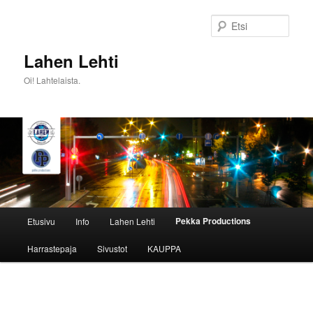
Siirry
sisältöön
Etsi
Lahen Lehti
Oi! Lahtelaista.
Päävalikko
Pekka Productions
Etusivu
Info
Lahen Lehti
Harrastepaja
Sivustot
KAUPPA