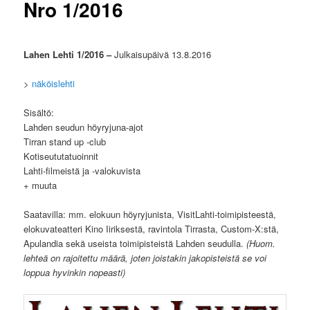
Nro 1/2016
Lahen Lehti 1/2016 –
Julkaisupäivä 13.8.2016
>
näköislehti
Sisältö:
Lahden seudun höyryjuna-ajot
Tirran stand up -club
Kotiseututatuoinnit
Lahti-filmeistä ja -valokuvista
+ muuta
Saatavilla: mm. elokuun höyryjunista, VisitLahti-toimipisteestä,
elokuvateatteri Kino Iiriksestä, ravintola Tirrasta, Custom-X:stä,
Apulandia sekä useista toimipisteistä Lahden seudulla.
(Huom.
lehteä on rajoitettu määrä, joten joistakin jakopisteistä se voi
loppua hyvinkin nopeasti)