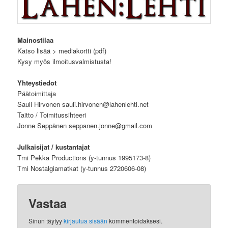
Mainostilaa
Katso lisää > mediakortti (pdf)
Kysy myös ilmoitusvalmistusta!
Yhteystiedot
Päätoimittaja
Sauli Hirvonen sauli.hirvonen@lahenlehti.net
Taitto / Toimitussihteeri
Jonne Seppänen seppanen.jonne@gmail.com
Julkaisijat / kustantajat
Tmi Pekka Productions (y-tunnus 1995173-8)
Tmi Nostalgiamatkat (y-tunnus 2720606-08)
Vastaa
Sinun täytyy
kirjautua sisään
kommentoidaksesi.