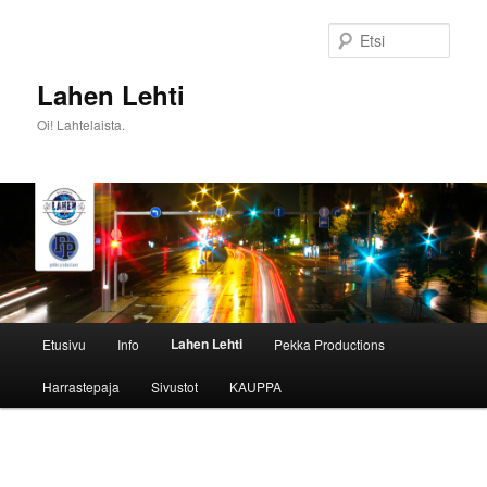
Siirry
sisältöön
Etsi
Lahen Lehti
Oi! Lahtelaista.
Päävalikko
Lahen Lehti
Etusivu
Info
Pekka Productions
Harrastepaja
Sivustot
KAUPPA