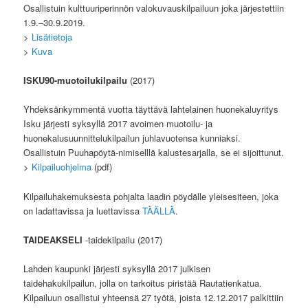
Osallistuin kulttuuriperinnön valokuvauskilpailuun joka järjestettiin
1.9.–30.9.2019.
>
Lisätietoja
>
Kuva
ISKU90-muotoilukilpailu
(2017)
Yhdeksänkymmentä vuotta täyttävä lahtelainen huonekaluyritys
Isku järjesti syksyllä 2017 avoimen muotoilu- ja
huonekalusuunnittelukilpailun juhlavuotensa kunniaksi.
Osallistuin Puuhapöytä-nimiselllä kalustesarjalla, se ei sijoittunut.
>
Kilpailuohjelma
(pdf)
Kilpailuhakemuksesta pohjalta laadin pöydälle yleisesiteen, joka
on ladattavissa ja luettavissa
TÄÄLLÄ
.
TAIDEAKSELI
-taidekilpailu (2017)
Lahden kaupunki järjesti syksyllä 2017 julkisen
taidehakukilpailun, jolla on tarkoitus piristää Rautatienkatua.
Kilpailuun osallistui yhteensä 27 työtä, joista 12.12.2017 palkittiin