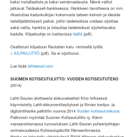
kaksi installaatiota ja kaksi seinämaalausta. Nämä valitut
jatkavat Taideakseli-hankkeessa. Hankkeen tavoitteena on mm.
rikastuttaa kadunkulkijan kokemusta taiteen keinoin ja ideoida
taiteilijalähtöisesti paikat, joihin taideteoksia voidaan sijoittaa
sekä valita, hankkia ja toteuttaa taideteokset sijoitettavaksi
kadulle. Kilpailuohje on luettavissa
täällä
(pdf).
Osallistuin kilpailuun Rautatien katu -nimisellä työllä
>
KILPAILUTYÖ
(pdf). Se ei sijoittunut.
Lue lisää
lahtiwood.com
SUOMEN KOTISEUTULIITTO: VUODEN KOTISEUTUTEKO
(2014)
Lahti-Seuran aloitteesta elokuvateatteri Kino Iiriksessä
käynnistetty Lahti-dokumenttiesitykset ja filmien keräys- ja
digitointihanke palkittiin vuonna 2014
Vuoden kotiseututekona
.
Palkinnon myöntää Suomen Kotiseutuliitto ry. Kävin
vastaanottamassa tunnustuksen Lahti-Seuran puheenjohtajan
ominaisuudessa Kotiseutupäivillä Hämeenlinnassa.
Hanke on toteutettu yhteistyössä Päijät-Hämeen elokuvakeskus