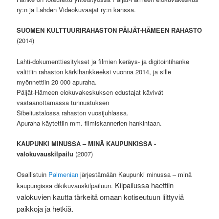
ry:n ja Lahden Videokuvaajat ry:n kanssa.
SUOMEN KULTTUURIRAHASTON PÄIJÄT-HÄMEEN RAHASTO
(2014)
Lahti-dokumenttiesitykset ja filmien keräys- ja digitointihanke
valittiin rahaston kärkihankkeeksi vuonna 2014, ja sille
myönnettiin 20 000 apuraha.
Päijät-Hämeen elokuvakeskuksen edustajat kävivät
vastaanottamassa tunnustuksen
Sibeliustalossa rahaston vuosijuhlassa.
Apuraha käytettiin mm. filmiskannerien hankintaan.
KAUPUNKI MINUSSA – MINÄ KAUPUNKISSA -
valokuvauskilpailu
(2007)
Osallistuin
Palmenian
järjestämään Kaupunki minussa – minä
Kilpailussa haettiin
kaupungissa dikikuvauskilpailuun.
valokuvien kautta tärkeitä omaan kotiseutuun liittyviä
paikkoja ja hetkiä.