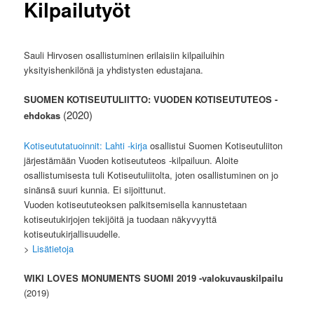
Kilpailutyöt
Sauli Hirvosen osallistuminen erilaisiin kilpailuihin
yksityishenkilönä ja yhdistysten edustajana.
SUOMEN KOTISEUTULIITTO: VUODEN KOTISEUTUTEOS -
(2020)
ehdokas
Kotiseututatuoinnit: Lahti -kirja
osallistui Suomen Kotiseutuliiton
järjestämään Vuoden kotiseututeos -kilpailuun. Aloite
osallistumisesta tuli Kotiseutuliitolt
a, joten osallistuminen on jo
sinänsä suuri kunnia. Ei sijoittunut.
Vuoden kotiseututeoksen palkitsemisella kannustetaan
kotiseutukirjojen tekijöitä ja tuodaan näkyvyyttä
kotiseutukirjallisuudelle.
>
Lisätietoja
WIKI LOVES MONUMENTS SUOMI 2019
-valokuvauskilpailu
(2019)