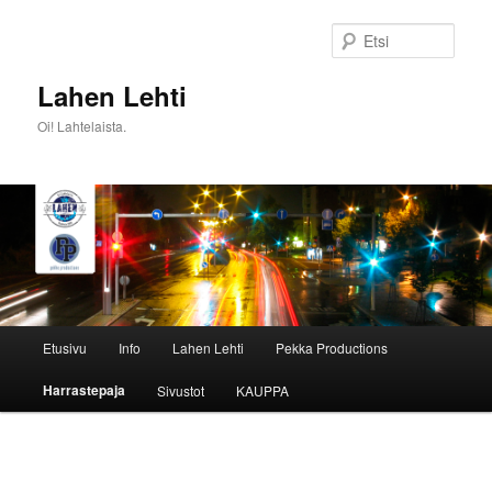
Siirry
sisältöön
Etsi
Lahen Lehti
Oi! Lahtelaista.
Päävalikko
Etusivu
Info
Lahen Lehti
Pekka Productions
Harrastepaja
Sivustot
KAUPPA