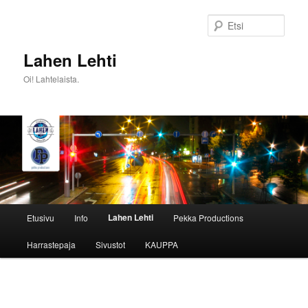
Siirry
sisältöön
Etsi
Lahen Lehti
Oi! Lahtelaista.
Päävalikko
Lahen Lehti
Etusivu
Info
Pekka Productions
Harrastepaja
Sivustot
KAUPPA