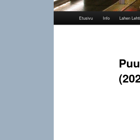
Päävalikko
Etusivu
Info
Lahen Leht
Puuj
(20