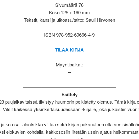
Sivumäärä 76
Koko 125 x 190 mm
Tekstit, kansi ja ulkoasu/taitto: Sauli Hirvonen
ISBN 978-952-69666-4-9
TILAA KIRJA
Myyntipaikat:
–
————————————————————
Esittely
23 puujalkavitsissä tiivistyy huumorin pelkistetty olemus. Tämä kirja 
. Vitsit kaikessa yksinkertaisuudessaan -kirjalle, joka julkaistiin vuo
 jatko-osa -alaotsikko viittaa sekä kirjan paksuuteen että sen sisältöö
ksi elokuvien kohdalla, kakkososiin liitetään usein ajatus heikommast