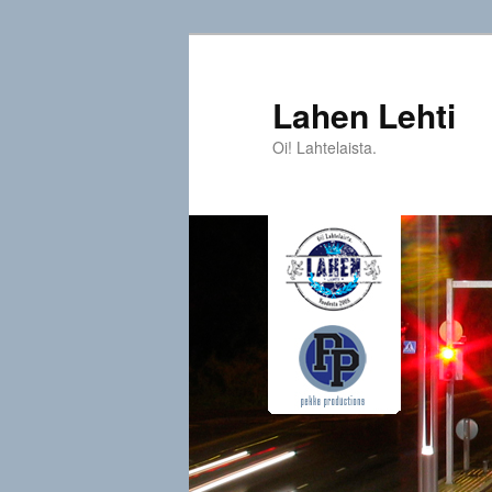
Siirry
sisältöön
Lahen Lehti
Oi! Lahtelaista.