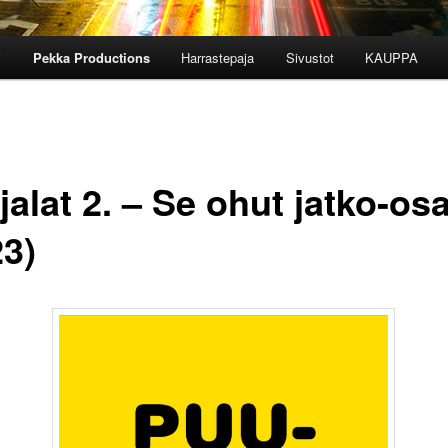
i
Pekka Productions
Harrastepaja
Sivustot
KAUPPA
alat 2. – Se ohut jatko-os
23)