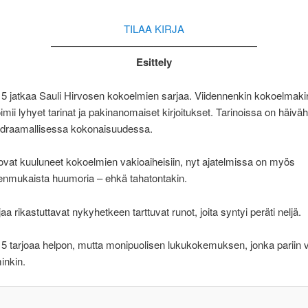
TILAA KIRJA
————————————————————
Esittely
 jatkaa Sauli Hirvosen kokoelmien sarjaa. Viidennenkin kokoelmaki
imii lyhyet tarinat ja pakinanomaiset kirjoitukset. Tarinoissa on häivä
draamallisessa kokonaisuudessa.
ovat kuuluneet kokoelmien vakioaiheisiin, nyt ajatelmissa on myös
enmukaista huumoria – ehkä tahatontakin.
jaa rikastuttavat nykyhetkeen tarttuvat runot, joita syntyi peräti neljä.
 tarjoaa helpon, mutta monipuolisen lukukokemuksen, jonka pariin v
nkin.