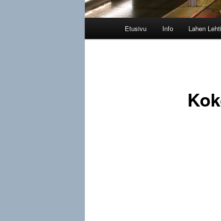
Päävalikko
Etusivu
Info
Lahen Leht
Kok