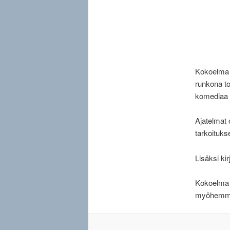
Kokoelma 5
runkona to
komediaa 
Ajatelmat 
tarkoituks
Lisäksi kir
Kokoelma 5
myöhemmi