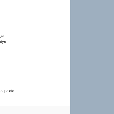
rjan
hdys
oi palata