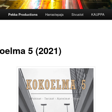
i
Pekka Productions
Harrastepaja
Sivustot
KAUPPA
oelma 5 (2021)