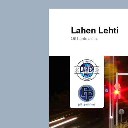
Siirry
sisältöön
Lahen Lehti
Oi! Lahtelaista.