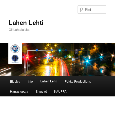
Siirry
sisältöön
Etsi
Lahen Lehti
Oi! Lahtelaista.
Päävalikko
Lahen Lehti
Etusivu
Info
Pekka Productions
Harrastepaja
Sivustot
KAUPPA