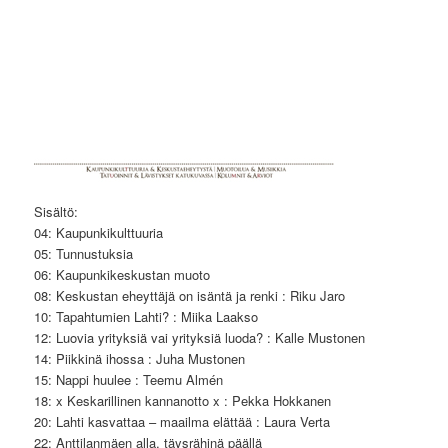
Sisältö:
04: Kaupunkikulttuuria
05: Tunnustuksia
06: Kaupunkikeskustan muoto
08: Keskustan eheyttäjä on isäntä ja renki : Riku Jaro
10: Tapahtumien Lahti? : Miika Laakso
12: Luovia yrityksiä vai yrityksiä luoda? : Kalle Mustonen
14: Piikkinä ihossa : Juha Mustonen
15: Nappi huulee : Teemu Almén
18: x Keskarillinen kannanotto x : Pekka Hokkanen
20: Lahti kasvattaa – maailma elättää : Laura Verta
22: Anttilanmäen alla, täysrähinä päällä