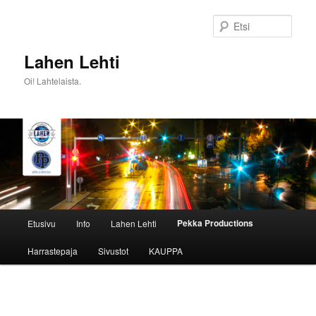
Siirry
sisältöön
Etsi
Lahen Lehti
Oi! Lahtelaista.
Päävalikko
Pekka Productions
Etusivu
Info
Lahen Lehti
Harrastepaja
Sivustot
KAUPPA