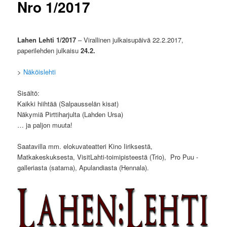
Nro 1/2017
Lahen Lehti 1/2017
– Virallinen julkaisupäivä 22.2.2017,
paperilehden julkaisu
24.2.
>
Näköislehti
Sisältö:
Kaikki hiihtää (Salpausselän kisat)
Näkymiä Pirttiharjulta (Lahden Ursa)
… ja paljon muuta!
Saatavilla mm. elokuvateatteri Kino Iiriksestä,
Matkakeskuksesta, VisitLahti-toimipisteestä (Trio), Pro Puu -
galleriasta (satama), Apulandiasta (Hennala).