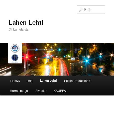
Siirry
sisältöön
Etsi
Lahen Lehti
Oi! Lahtelaista.
Päävalikko
Lahen Lehti
Etusivu
Info
Pekka Productions
Harrastepaja
Sivustot
KAUPPA