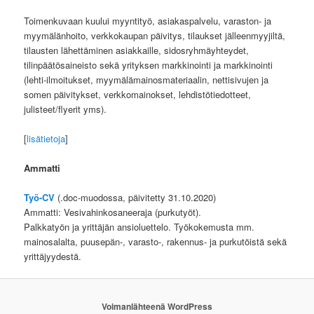
Toimenkuvaan kuului myyntityö, asiakaspalvelu, varaston- ja
myymälänhoito, verkkokaupan päivitys, tilaukset jälleenmyyjiltä,
tilausten lähettäminen asiakkaille, sidosryhmäyhteydet,
tilinpäätösaineisto sekä yrityksen markkinointi ja markkinointi
(lehti-ilmoitukset, myymälämainosmateriaalin, nettisivujen ja
somen päivitykset, verkkomainokset, lehdistötiedotteet,
julisteet/flyerit yms).
[
lisätietoja
]
Ammatti
Työ-CV
(.doc-muodossa, päivitetty 31.10.2020)
Ammatti: Vesivahinkosaneeraja (purkutyöt).
Palkkatyön ja yrittäjän ansioluettelo. Työkokemusta mm.
mainosalalta, puusepän-, varasto-, rakennus- ja purkutöistä sekä
yrittäjyydestä.
Voimanlähteenä WordPress