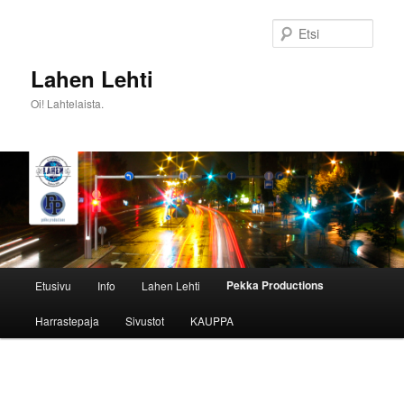
Siirry
sisältöön
Etsi
Lahen Lehti
Oi! Lahtelaista.
Päävalikko
Pekka Productions
Etusivu
Info
Lahen Lehti
Harrastepaja
Sivustot
KAUPPA