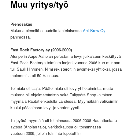
Muu yritys/työ
Pienosakas
Mukana pienellä osuudella lahtelaisessa
Ant Brew Oy
-
panimossa.
Fast Rock Factory ay (2006-2009)
Alunperin Aape Aaltolan perustama levynjulkaisuun keskittyvä
Fast Rock Factoryn toiminta laajeni vuonna 2006 kun mukaan
tuli Sauli Hirvonen. Nimi rekisteröitiin avoimeksi yhtiöksi, jossa
molemmilla oli 50 % osuus.
Toimiala oli laaja. Päätoimiala oli levy-yhtiötoiminta, mutta
mukana oli ohjelmatoimisto sekä Tulipyörä Shop -niminen
myymälä Rautatienkadulla Lahdessa. Myymälään valikoimiin
kuului pääasiassa levy- ja vaatemyynti.
Tulipyörä-myymälä oli toiminnassa 2006-2008 Rautatienkatu
12:ssa (Aholan talo), verkkokauppa oli toiminnassa
vuoteen 2009, jolloin toiminta lopetettiin.