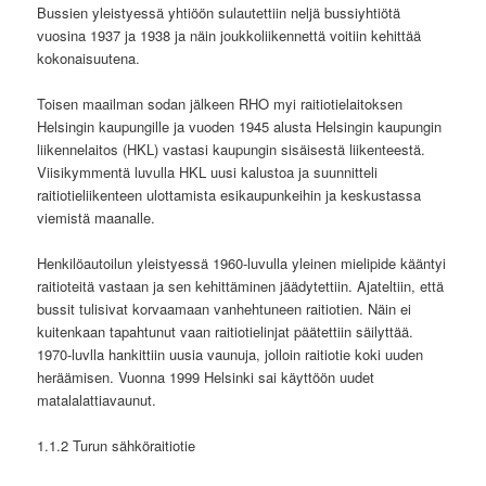
Bussien yleistyessä yhtiöön sulautettiin neljä bussiyhtiötä
vuosina 1937 ja 1938 ja näin joukkoliikennettä voitiin kehittää
kokonaisuutena.
Toisen maailman sodan jälkeen RHO myi raitiotielaitoksen
Helsingin kaupungille ja vuoden 1945 alusta Helsingin kaupungin
liikennelaitos (HKL) vastasi kaupungin sisäisestä liikenteestä.
Viisikymmentä luvulla HKL uusi kalustoa ja suunnitteli
raitiotieliikenteen ulottamista esikaupunkeihin ja keskustassa
viemistä maanalle.
Henkilöautoilun yleistyessä 1960-luvulla yleinen mielipide kääntyi
raitioteitä vastaan ja sen kehittäminen jäädytettiin. Ajateltiin, että
bussit tulisivat korvaamaan vanhehtuneen raitiotien. Näin ei
kuitenkaan tapahtunut vaan raitiotielinjat päätettiin säilyttää.
1970-luvlla hankittiin uusia vaunuja, jolloin raitiotie koki uuden
heräämisen. Vuonna 1999 Helsinki sai käyttöön uudet
matalalattiavaunut.
1.1.2 Turun sähköraitiotie