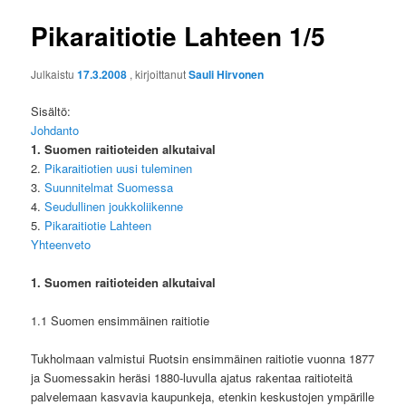
Pikaraitiotie Lahteen 1/5
Julkaistu
17.3.2008
, kirjoittanut
Sauli Hirvonen
Sisältö:
Johdanto
1. Suomen raitioteiden alkutaival
2.
Pikaraitiotien uusi tuleminen
3.
Suunnitelmat Suomessa
4.
Seudullinen joukkoliikenne
5.
Pikaraitiotie Lahteen
Yhteenveto
1. Suomen raitioteiden alkutaival
1.1 Suomen ensimmäinen raitiotie
Tukholmaan valmistui Ruotsin ensimmäinen raitiotie vuonna 1877
ja Suomessakin heräsi 1880-luvulla ajatus rakentaa raitioteitä
palvelemaan kasvavia kaupunkeja, etenkin keskustojen ympärille