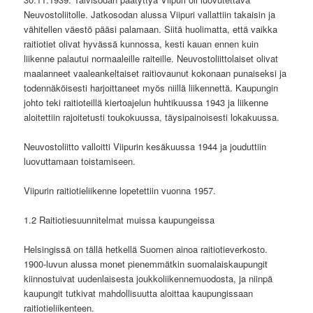
Neuvostoliitolle. Jatkosodan alussa Viipuri vallattiin takaisin ja
vähitellen väestö pääsi palamaan. Siitä huolimatta, että vaikka
raitiotiet olivat hyvässä kunnossa, kesti kauan ennen kuin
liikenne palautui normaaleille raiteille. Neuvostoliittolaiset olivat
maalanneet vaaleankeltaiset raitiovaunut kokonaan punaiseksi ja
todennäköisesti harjoittaneet myös niillä liikennettä. Kaupungin
johto teki raitioteillä kiertoajelun huhtikuussa 1943 ja liikenne
aloitettiin rajoitetusti toukokuussa, täysipainoisesti lokakuussa.
Neuvostoliitto valloitti Viipurin kesäkuussa 1944 ja jouduttiin
luovuttamaan toistamiseen.
Viipurin raitiotieliikenne lopetettiin vuonna 1957.
1.2 Raitiotiesuunnitelmat muissa kaupungeissa
Helsingissä on tällä hetkellä Suomen ainoa raitiotieverkosto.
1900-luvun alussa monet pienemmätkin suomalaiskaupungit
kiinnostuivat uudenlaisesta joukkoliikennemuodosta, ja niinpä
kaupungit tutkivat mahdollisuutta aloittaa kaupungissaan
raitiotieliikenteen.