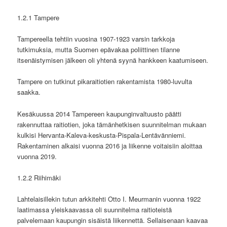
1.2.1 Tampere
Tampereella tehtiin vuosina 1907-1923 varsin tarkkoja
tutkimuksia, mutta Suomen epävakaa poliittinen tilanne
itsenäistymisen jälkeen oli yhtenä syynä hankkeen kaatumiseen.
Tampere on tutkinut pikaraitiotien rakentamista 1980-luvulta
saakka.
Kesäkuussa 2014 Tampereen kaupunginvaltuusto päätti
rakennuttaa raitiotien, joka tämänhetkisen suunnitelman mukaan
kulkisi Hervanta-Kaleva-keskusta-Pispala-Lentävänniemi.
Rakentaminen alkaisi vuonna 2016 ja liikenne voitaisiin aloittaa
vuonna 2019.
1.2.2 Riihimäki
Lahtelaisillekin tutun arkkitehti Otto I. Meurmanin vuonna 1922
laatimassa yleiskaavassa oli suunnitelma raitioteistä
palvelemaan kaupungin sisäistä liikennettä. Sellaisenaan kaavaa