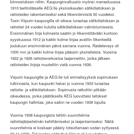
kiinnostuksen niihin. Kaupunginvaltuusto myönsi marraskuussa
1910 berliiniläiselle AEG:lle yksinoikeuden sähkölaitoksen ja
raitioteiden rakentamiseksi sekä liikennöinnistä 50 vuodeksi.
Tosin Viipurin kaupungilla oli oikeus lunastaa sähkölaitoksen ja
raitiotiet 24 vuoden kulutta sähkölaitoksen valmistumisesta.
Ensimmäinen linja kolmesta saatiin jo liikennöitävään kuntoon
syyskuussa 1912 ja kaikki kolme linjaa avattiin liikenteellä
joulukuun ensimmäinen päivä samana vuonna. Raideleveys oli
1000 mm ja kaikki kolme linjaa pääosin yksiraiteista. Vuosina
1922 ja 1926 raitiotieverkostoa laajennettiin, jonka jälkeen
raitioteiden linjoja muutettiin vielä vuonna 1936.
Viipurin kaupungille ja AEG:lle tuli erimielisyyksiä sopimuksen
tulkinnasta, kun kaupunki halusi jo vuonna 1933 lunastaa
raitiotie- ja sähkölaitoksen. Sopimusta ratkottiin pitkään
oikeudessa, jonka päätöksella AEG luovuttaisi laitokset
kaupungin hallintaa, joka saikin ne vuoden 1936 lopulla.
Vuonna 1938 kaupungista tehtiin suunnitelmia
raitiotiejärjestelmän kehittämiseksi ja laajentamiseksi. Näitä
suunnitelmia ei koskaan päästy toteuttamaan sodan syttyessä
30.11.1939. Talvisodan päätyttyä Viipuri oli luovutettava