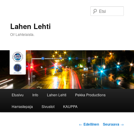
Siirry
sisältöön
Etsi
Lahen Lehti
Oi! Lahtelaista.
Päävalikko
Etusivu
Info
Lahen Lehti
Pekka Productions
Harrastepaja
Sivustot
KAUPPA
Artikkelien
←
Edellinen
Seuraava
→
selaus