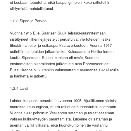
ei koskaan toteutettu, eikä kaupungin pieni koko raitioteihin
siirtymistä mahdollistanut.
1.2.3 Sipoo ja Porvoo
Vuonna 1915 Eliel Saarisen Suur-Helsinki-suunnitelmaan
sisältyneet liikennejärjestelyt perustuivat viertoteiden lisäksi
tiheään raitiotie- ja esikaupunkirataverkostoon. Vuonna 1917
esitettiin raitioteiden jatkamiseksi Kulosaaresta Herttoniemen
kautta Sipooseen. Suunnitelmissa oli myös Suomen
ensimmäisen pikaraitiotien jatkamista aina Porvooseen asti.
Bussiliikenne oli kuitenkin vakiinnuttanut asemansa 1920-luvulla
ja hanketta ei jatkettu.
1.2.4 Lahti
Lahden kaupunki perustettiin vuonna 1905. Ajuriliikenne yleistyi
nuoressa kaupungissa, mutta raitiotiestä innostuttiin enemmän.
Vuonna 1907 pohdittiin Vesijärven sataman ja rautatieaseman
välisen kulkuyhteyden parantamista. Liikenne oli sataman ja
aseman välillä vilkasta, eikä huonokuntoinen tie vastannu