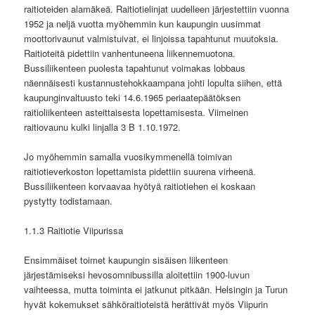
raitioteiden alamäkeä. Raitiotielinjat uudelleen järjestettiin vuonna
1952 ja neljä vuotta myöhemmin kun kaupungin uusimmat
moottorivaunut valmistuivat, ei linjoissa tapahtunut muutoksia.
Raitioteitä pidettiin vanhentuneena liikennemuotona.
Bussiliikenteen puolesta tapahtunut voimakas lobbaus
näennäisesti kustannustehokkaampana johti lopulta siihen, että
kaupunginvaltuusto teki 14.6.1965 periaatepäätöksen
raitioliikenteen asteittaisesta lopettamisesta. Viimeinen
raitiovaunu kulki linjalla 3 B 1.10.1972.
Jo myöhemmin samalla vuosikymmenellä toimivan
raitiotieverkoston lopettamista pidettiin suurena virheenä.
Bussiliikenteen korvaavaa hyötyä raitiotiehen ei koskaan
pystytty todistamaan.
1.1.3 Raitiotie Viipurissa
Ensimmäiset toimet kaupungin sisäisen liikenteen
järjestämiseksi hevosomnibussilla aloitettiin 1900-luvun
vaihteessa, mutta toiminta ei jatkunut pitkään. Helsingin ja Turun
hyvät kokemukset sähköraitioteistä herättivät myös Viipurin