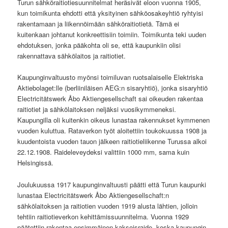
Turun sähköraitiotiesuunnitelmat heräsivät eloon vuonna 1905,
kun toimikunta ehdotti että yksityinen sähköosakeyhtiö ryhtyisi
rakentamaan ja liikennöimään sähköraitiotietä. Tämä ei
kuitenkaan johtanut konkreettisiin toimiin. Toimikunta teki uuden
ehdotuksen, jonka pääkohta oli se, että kaupunkiin olisi
rakennattava sähkölaitos ja raitiotiet.
Kaupunginvaltuusto myönsi toimiluvan ruotsalaiselle Elektriska
Aktiebolaget:lle (berliiniläisen AEG:n sisaryhtiö), jonka sisaryhtiö
Electricitätswerk Åbo Aktiengesellschaft sai oikeuden rakentaa
raitiotiet ja sähkölaitoksen neljäksi vuosikymmeneksi.
Kaupungilla oli kuitenkin oikeus lunastaa rakennukset kymmenen
vuoden kuluttua. Rataverkon työt aloitettiin toukokuussa 1908 ja
kuudentoista vuoden tauon jälkeen raitiotieliikenne Turussa alkoi
22.12.1908. Raideleveydeksi valittiin 1000 mm, sama kuin
Helsingissä.
Joulukuussa 1917 kaupunginvaltuusti päätti että Turun kaupunki
lunastaa Electricitätswerk Åbo Aktiengesellschaft:n
sähkölaitoksen ja raitiotien vuoden 1919 alusta lähtien, jolloin
tehtiin raitiotieverkon kehittämissuunnitelma. Vuonna 1929
päätettiin rakentaa ensimmäinen kaksoisraide, koska kaupungin