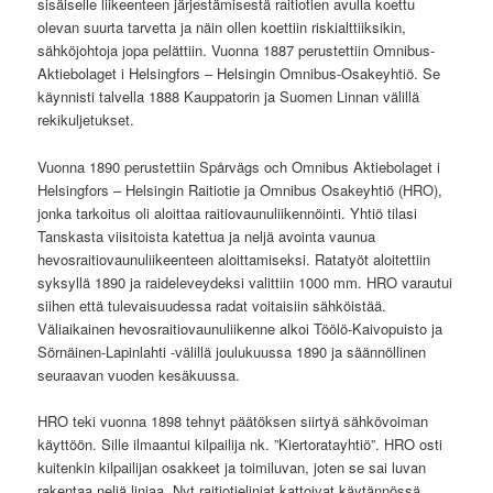
sisäiselle liikeenteen järjestämisestä raitiotien avulla koettu
olevan suurta tarvetta ja näin ollen koettiin riskialttiiksikin,
sähköjohtoja jopa pelättiin. Vuonna 1887 perustettiin Omnibus-
Aktiebolaget i Helsingfors – Helsingin Omnibus-Osakeyhtiö. Se
käynnisti talvella 1888 Kauppatorin ja Suomen Linnan välillä
rekikuljetukset.
Vuonna 1890 perustettiin Spårvägs och Omnibus Aktiebolaget i
Helsingfors – Helsingin Raitiotie ja Omnibus Osakeyhtiö (HRO),
jonka tarkoitus oli aloittaa raitiovaunuliikennöinti. Yhtiö tilasi
Tanskasta viisitoista katettua ja neljä avointa vaunua
hevosraitiovaunuliikeenteen aloittamiseksi. Ratatyöt aloitettiin
syksyllä 1890 ja raideleveydeksi valittiin 1000 mm. HRO varautui
siihen että tulevaisuudessa radat voitaisiin sähköistää.
Väliaikainen hevosraitiovaunuliikenne alkoi Töölö-Kaivopuisto ja
Sörnäinen-Lapinlahti -välillä joulukuussa 1890 ja säännöllinen
seuraavan vuoden kesäkuussa.
HRO teki vuonna 1898 tehnyt päätöksen siirtyä sähkövoiman
käyttöön. Sille ilmaantui kilpailija nk. ”Kiertoratayhtiö”. HRO osti
kuitenkin kilpailijan osakkeet ja toimiluvan, joten se sai luvan
rakentaa neljä linjaa. Nyt raitiotielinjat kattoivat käytännössä