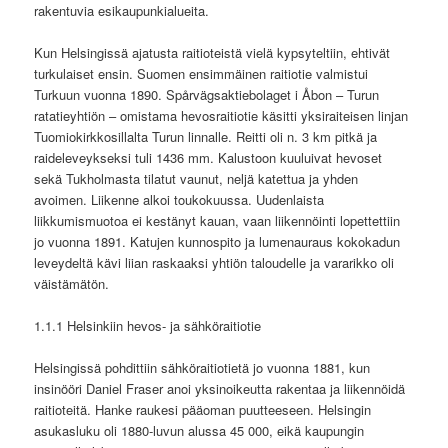
rakentuvia esikaupunkialueita.
Kun Helsingissä ajatusta raitioteistä vielä kypsyteltiin, ehtivät
turkulaiset ensin. Suomen ensimmäinen raitiotie valmistui
Turkuun vuonna 1890. Spårvägsaktiebolaget i Åbon – Turun
ratatieyhtiön – omistama hevosraitiotie käsitti yksiraiteisen linjan
Tuomiokirkkosillalta Turun linnalle. Reitti oli n. 3 km pitkä ja
raideleveykseksi tuli 1436 mm. Kalustoon kuuluivat hevoset
sekä Tukholmasta tilatut vaunut, neljä katettua ja yhden
avoimen. Liikenne alkoi toukokuussa. Uudenlaista
liikkumismuotoa ei kestänyt kauan, vaan liikennöinti lopettettiin
jo vuonna 1891. Katujen kunnospito ja lumenauraus kokokadun
leveydeltä kävi liian raskaaksi yhtiön taloudelle ja vararikko oli
väistämätön.
1.1.1 Helsinkiin hevos- ja sähköraitiotie
Helsingissä pohdittiin sähköraitiotietä jo vuonna 1881, kun
insinööri Daniel Fraser anoi yksinoikeutta rakentaa ja liikennöidä
raitioteitä. Hanke raukesi pääoman puutteeseen. Helsingin
asukasluku oli 1880-luvun alussa 45 000, eikä kaupungin