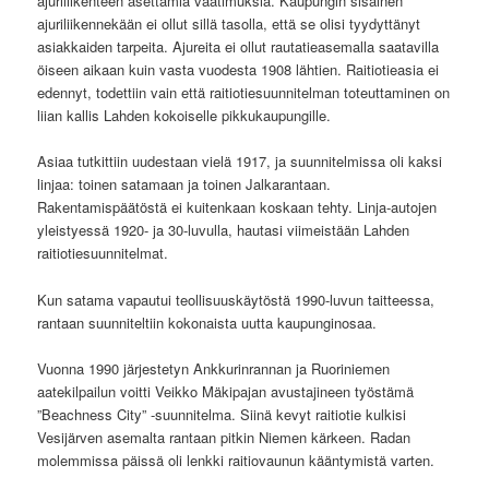
ajuriliikenteen asettamia vaatimuksia. Kaupungin sisäinen
ajuriliikennekään ei ollut sillä tasolla, että se olisi tyydyttänyt
asiakkaiden tarpeita. Ajureita ei ollut rautatieasemalla saatavilla
öiseen aikaan kuin vasta vuodesta 1908 lähtien. Raitiotieasia ei
edennyt, todettiin vain että raitiotiesuunnitelman toteuttaminen on
liian kallis Lahden kokoiselle pikkukaupungille.
Asiaa tutkittiin uudestaan vielä 1917, ja suunnitelmissa oli kaksi
linjaa: toinen satamaan ja toinen Jalkarantaan.
Rakentamispäätöstä ei kuitenkaan koskaan tehty. Linja-autojen
yleistyessä 1920- ja 30-luvulla, hautasi viimeistään Lahden
raitiotiesuunnitelmat.
Kun satama vapautui teollisuuskäytöstä 1990-luvun taitteessa,
rantaan suunniteltiin kokonaista uutta kaupunginosaa.
Vuonna 1990 järjestetyn Ankkurinrannan ja Ruoriniemen
aatekilpailun voitti Veikko Mäkipajan avustajineen työstämä
”Beachness City” -suunnitelma. Siinä kevyt raitiotie kulkisi
Vesijärven asemalta rantaan pitkin Niemen kärkeen. Radan
molemmissa päissä oli lenkki raitiovaunun kääntymistä varten.