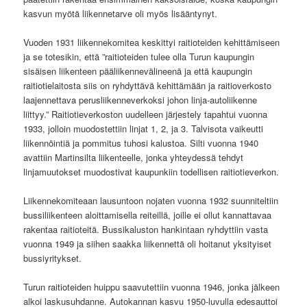
kasvun myötä liikennetarve oli myös lisääntynyt.
Vuoden 1931 liikennekomitea keskittyi raitioteiden kehittämiseen
ja se totesikin, että ”raitioteiden tulee olla Turun kaupungin
sisäisen liikenteen pääliikennevälineenä ja että kaupungin
raitiotielaitosta siis on ryhdyttävä kehittämään ja raitioverkosto
laajennettava perusliikenneverkoksi johon linja-autoliikenne
liittyy.” Raitiotieverkoston uudelleen järjestely tapahtui vuonna
1933, jolloin muodostettiin linjat 1, 2, ja 3. Talvisota vaikeutti
liikennöintiä ja pommitus tuhosi kalustoa. Silti vuonna 1940
avattiin Martinsilta liikenteelle, jonka yhteydessä tehdyt
linjamuutokset muodostivat kaupunkiin todellisen raitiotieverkon.
Liikennekomiteaan lausuntoon nojaten vuonna 1932 suunniteltiin
bussiliikenteen aloittamisella reiteillä, joille ei ollut kannattavaa
rakentaa raitioteitä. Bussikaluston hankintaan ryhdyttiin vasta
vuonna 1949 ja siihen saakka liikennettä oli hoitanut yksityiset
bussiyritykset.
Turun raitioteiden huippu saavutettiin vuonna 1946, jonka jälkeen
alkoi laskusuhdanne. Autokannan kasvu 1950-luvulla edesauttoi