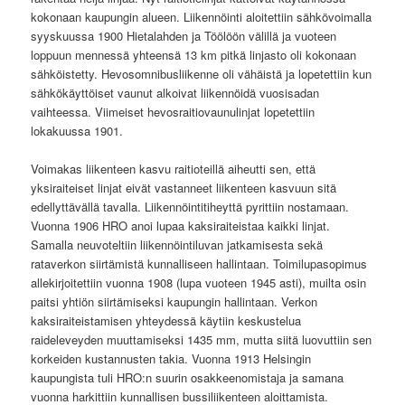
kokonaan kaupungin alueen. Liikennöinti aloitettiin sähkövoimalla
syyskuussa 1900 Hietalahden ja Töölöön välillä ja vuoteen
loppuun mennessä yhteensä 13 km pitkä linjasto oli kokonaan
sähköistetty. Hevosomnibusliikenne oli vähäistä ja lopetettiin kun
sähkökäyttöiset vaunut alkoivat liikennöidä vuosisadan
vaihteessa. Viimeiset hevosraitiovaunulinjat lopetettiin
lokakuussa 1901.
Voimakas liikenteen kasvu raitioteillä aiheutti sen, että
yksiraiteiset linjat eivät vastanneet liikenteen kasvuun sitä
edellyttävällä tavalla. Liikennöintitiheyttä pyrittiin nostamaan.
Vuonna 1906 HRO anoi lupaa kaksiraiteistaa kaikki linjat.
Samalla neuvoteltiin liikennöintiluvan jatkamisesta sekä
rataverkon siirtämistä kunnalliseen hallintaan. Toimilupasopimus
allekirjoitettiin vuonna 1908 (lupa vuoteen 1945 asti), muilta osin
paitsi yhtiön siirtämiseksi kaupungin hallintaan. Verkon
kaksiraiteistamisen yhteydessä käytiin keskustelua
raideleveyden muuttamiseksi 1435 mm, mutta siitä luovuttiin sen
korkeiden kustannusten takia. Vuonna 1913 Helsingin
kaupungista tuli HRO:n suurin osakkeenomistaja ja samana
vuonna harkittiin kunnallisen bussiliikenteen aloittamista.